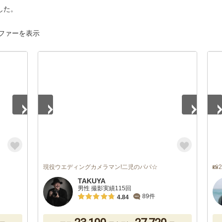
した。
ファーを表示
1
/
5
1
/
現役ウエディングカメラマン!二児のパパ☆

TAKUYA
男性 撮影実績115回
89件
4.84