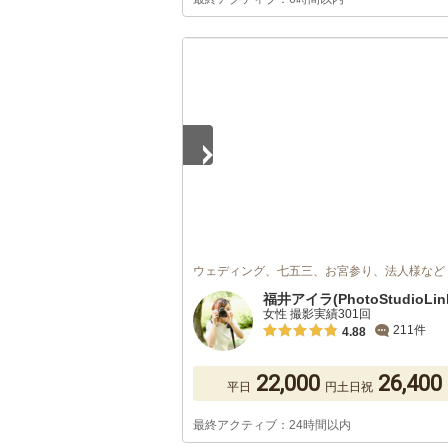
1
/
5
ウェディング、七五三、お宮参り、法人様など
福井アイラ(PhotoStudioLin
女性 撮影実績301回
211件
4.88
22,000
26,400
平日
円
土日祝
最終アクティブ：24時間以内