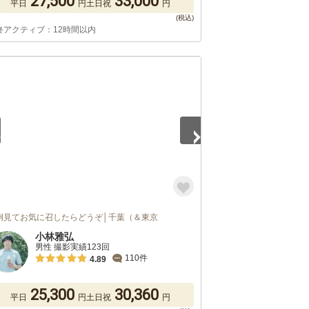
27,500
33,000
平日
円
土日祝
円
終アクティブ：12時間以内
5
例見てお気に召したらどうぞ│千葉（＆東京
小林雅弘
男性 撮影実績123回
110件
4.89
25,300
30,360
平日
円
土日祝
円