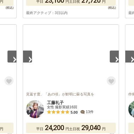
23,100
27,720
円
平日
円
土日祝
円
最終アクティブ：3日以内
最
1
/
5
1
/
見返す度、「あの頃」が鮮明に蘇る写真を
作
工藤礼子
女性 撮影実績16回
13件
5.00
24,200
29,040
円
平日
円
土日祝
円