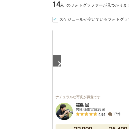
14
人
のフォトグラファーが見つかりま
スケジュールが空いているフォトグラ
1
/
5
ナチュラルな写真が得意です
福島 誠
男性 撮影実績28回
17件
4.94