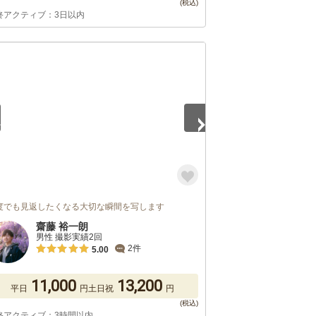
終アクティブ：3日以内
5
度でも見返したくなる大切な瞬間を写します
齋藤 裕一朗
男性 撮影実績2回
2件
5.00
11,000
13,200
平日
円
土日祝
円
終アクティブ：3時間以内