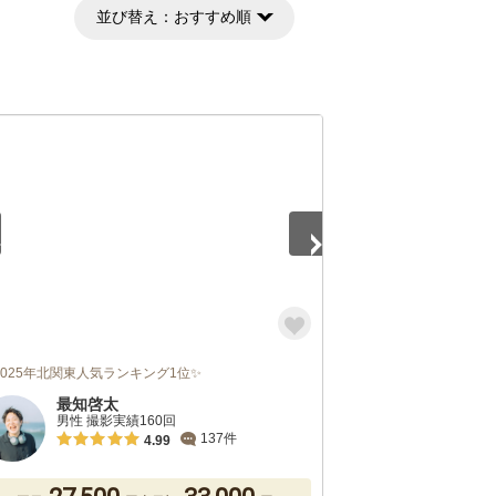
並び替え：
おすすめ順
5
2025年北関東人気ランキング1位✨
最知啓太
男性 撮影実績160回
137件
4.99