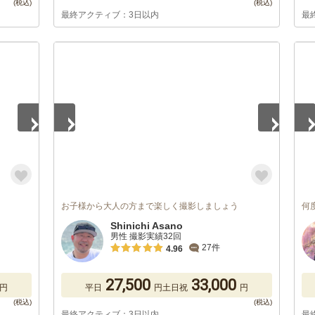
最終アクティブ：3日以内
最
1
/
5
1
/
お子様から大人の方まで楽しく撮影しましょう
何
Shinichi Asano
男性 撮影実績32回
27件
4.96
27,500
33,000
円
平日
円
土日祝
円
最終アクティブ：3日以内
最