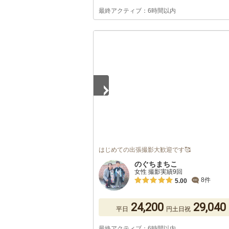
最終アクティブ：6時間以内
1
/
5
はじめての出張撮影大歓迎です🥰
のぐちまちこ
女性 撮影実績9回
8件
5.00
24,200
29,040
平日
円
土日祝
最終アクティブ：6時間以内