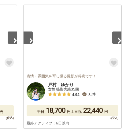
1
/
5
表情・雰囲気を写し撮る撮影が得意です！
戸村 ゆかり
女性 撮影実績35回
31件
4.94
18,700
22,440
円
平日
円
土日祝
円
最終アクティブ：6日以内