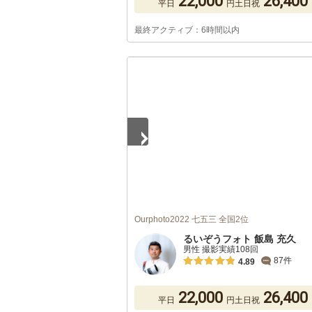
22,000
26,400
平日
円
土日祝
最終アクティブ：6時間以内
1
/
5
Ourphoto2022 七五三 全国2位
るいぞうフォト 飯島 充久
男性 撮影実績108回
87件
4.89
22,000
26,400
平日
円
土日祝