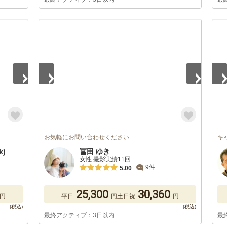
1
/
5
1
/
お気軽にお問い合わせください
キ
k)
冨田 ゆき
女性 撮影実績11回
9件
5.00
25,300
30,360
円
平日
円
土日祝
円
最終アクティブ：3日以内
最