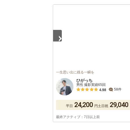
1
/
5
一生思い出に残る一瞬を
ひがっち
男性 撮影実績65回
58件
4.98
24,200
29,040
平日
円
土日祝
最終アクティブ：7日以上前