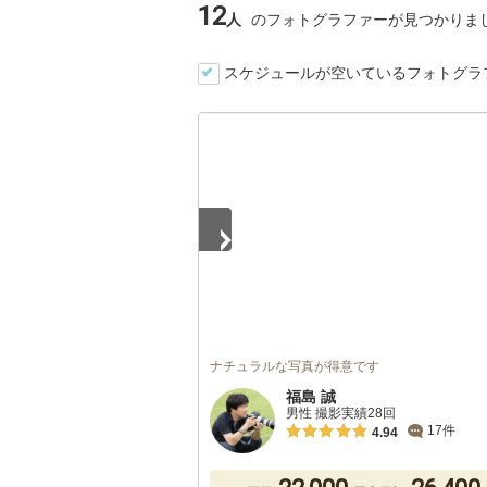
12
人
のフォトグラファーが見つかりま
スケジュールが空いているフォトグラ
1
/
5
ナチュラルな写真が得意です
福島 誠
男性 撮影実績28回
17件
4.94