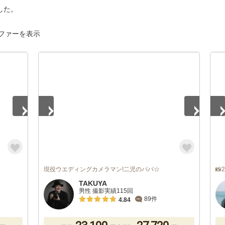
した。
ファーを表示
1
/
5
1
/
現役ウエディングカメラマン!二児のパパ☆

TAKUYA
男性 撮影実績115回
89件
4.84