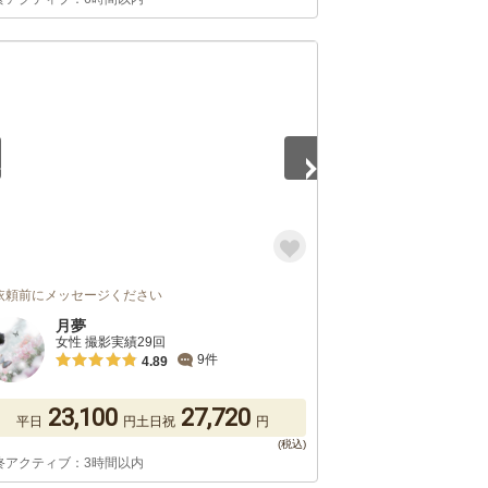
5
依頼前にメッセージください
月夢
女性 撮影実績29回
9件
4.89
23,100
27,720
平日
円
土日祝
円
終アクティブ：3時間以内