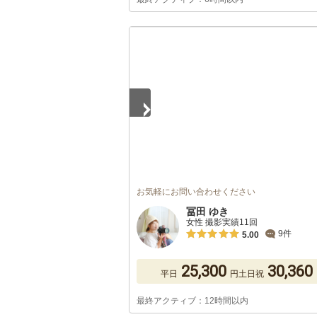
1
/
5
お気軽にお問い合わせください
冨田 ゆき
女性 撮影実績11回
9件
5.00
25,300
30,360
平日
円
土日祝
最終アクティブ：12時間以内