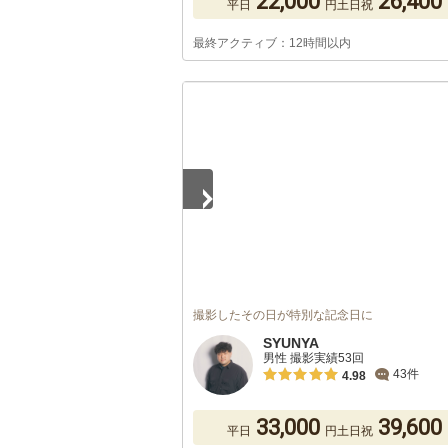
22,000
26,400
平日
円
土日祝
最終アクティブ：12時間以内
1
/
5
撮影したその日が特別な記念日に
SYUNYA
男性 撮影実績53回
43件
4.98
33,000
39,600
平日
円
土日祝