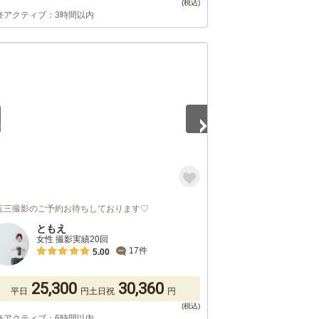
終アクティブ：3時間以内
5
五三撮影のご予約お待ちしております♡
ともえ
女性 撮影実績20回
17件
5.00
25,300
30,360
平日
円
土日祝
円
終アクティブ：6時間以内