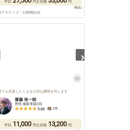
27,500
33,000
平日
円
土日祝
円
終アクティブ：12時間以内
5
度でも見返したくなる大切な瞬間を写します
齋藤 裕一朗
男性 撮影実績2回
2件
5.00
11,000
13,200
平日
円
土日祝
円