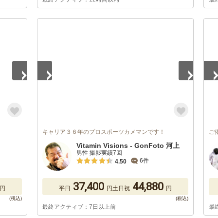
1
/
5
1
/
キャリア３６年のプロスポーツカメマンです！
ご
Vitamin Visions - GonFoto 河上
男性 撮影実績7回
6件
4.50
37,400
44,880
円
平日
円
土日祝
円
最終アクティブ：7日以上前
最