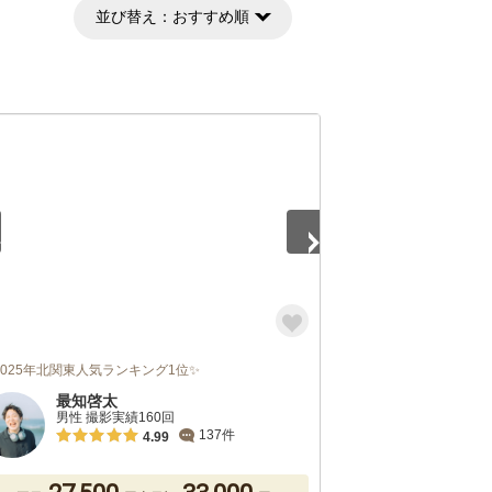
並び替え：
おすすめ順
5
2025年北関東人気ランキング1位✨
最知啓太
男性 撮影実績160回
137件
4.99