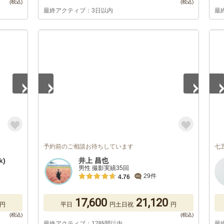
最終アクティブ：3日以内
最
1
/
5
1
/
予約前のご相談お待ちしています
七
k)
井上 昌也
男性 撮影実績35回
29件
4.76
17,600
21,120
円
平日
円
土日祝
円
最終アクティブ：12時間以内
最