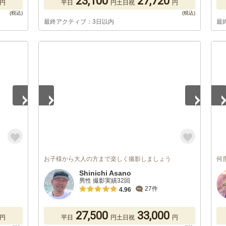
23,100
27,720
円
平日
円
土日祝
円
最終アクティブ：3日以内
最
1
/
5
1
/
お子様から大人の方まで楽しく撮影しましょう
何
Shinichi Asano
男性 撮影実績32回
27件
4.96
27,500
33,000
円
平日
円
土日祝
円