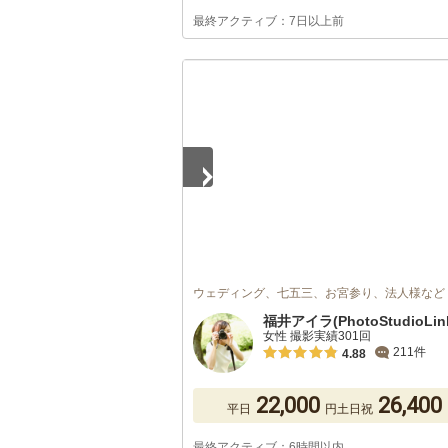
最終アクティブ：7日以上前
1
/
5
ウェディング、七五三、お宮参り、法人様など
福井アイラ(PhotoStudioLin
女性 撮影実績301回
211件
4.88
22,000
26,400
平日
円
土日祝
最終アクティブ：6時間以内