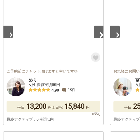
1
/
5
1
/
5
ご予約前にチャット頂けますと幸いです🌻
お気軽にお問い
めり
冨
女性 撮影実績66回
女
48件
4.90
13,200
15,840
25
平日
円
土日祝
円
平日
最終アクティブ：6時間以内
最終アクティブ
1
/
5
1
/
5