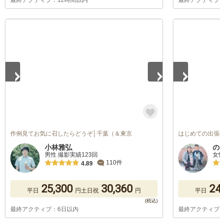
最終アクティブ：12時間以内
最終アクティブ
1
/
5
1
/
5
作例見てお気に召したらどうぞ│千葉（＆東京
はじめての出張
小林雅弘
の
男性 撮影実績123回
女
110件
4.89
25,300
30,360
24
平日
円
土日祝
円
平日
最終アクティブ：6日以内
最終アクティブ