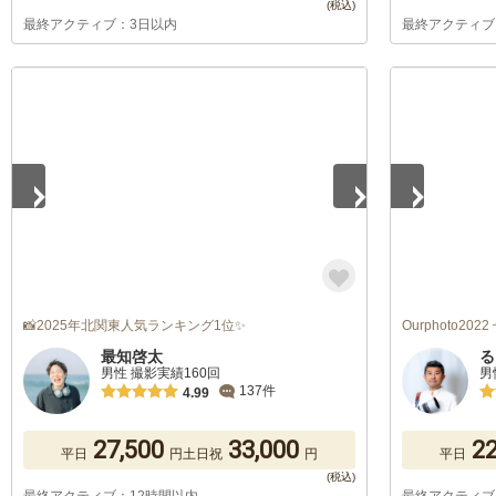
最終アクティブ：3日以内
最終アクティブ
1
/
5
1
/
5
📸2025年北関東人気ランキング1位✨
Ourphoto20
最知啓太
る
男性 撮影実績160回
男
137件
4.99
27,500
33,000
22
平日
円
土日祝
円
平日