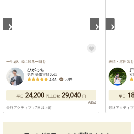
一生思い出に残る一瞬を
表情・雰囲気を
ひがっち
戸
男性 撮影実績65回
女
58件
4.98
24,200
29,040
18
平日
円
土日祝
円
平日
最終アクティブ：7日以上前
最終アクティブ