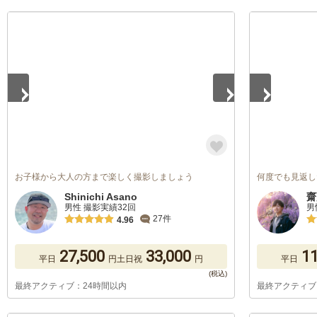
1
/
5
1
/
5
お子様から大人の方まで楽しく撮影しましょう
何度でも見返し
Shinichi Asano
齋
男性 撮影実績32回
男
27件
4.96
27,500
33,000
11
平日
円
土日祝
円
平日
最終アクティブ：24時間以内
最終アクティブ