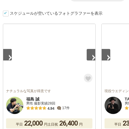
スケジュールが空いているフォトグラファーを表示
1
/
5
1
/
5
ナチュラルな写真が得意です
現役ウエディン
福島 誠
T
男性 撮影実績28回
男
17件
4.94
22,000
26,400
23
平日
円
土日祝
円
平日