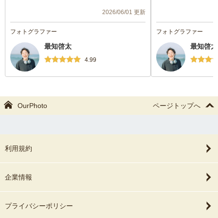
整をしてくれたり的確なアドバイスを頂
親身に相談にのって
2026/06/01 更新
き、安心してやり取りができました。
そのおかげで、当日
撮影当日は周囲の方への配慮をしつつ、撮
来て、自分たちが知
フォトグラファー
フォトグラファー
影場所やポーズの提案をして下さり、あっ
していただきたくさ
最知啓太
最知啓太
という間の時間で楽しかったです。
した！
また、仕上がりも神社や自然の力が活きた
納品数も多く納品ま
4.99
写真が撮れて満足です！ありがとうござい
す。
ました。またお願いしたいです^_^
おしゃべりな子ども
げかけてくれたり、
OurPhoto
ページトップへ
がらの撮影で子ども
た。
笑顔やさまざま表情
り、ありがとうござ
利用規約
ぜひ機会があればま
企業情報
ます！
プライバシーポリシー