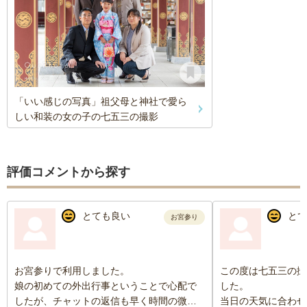
「いい感じの写真」祖父母と神社で愛ら
しい和装の女の子の七五三の撮影
評価コメントから探す
とても良い
とて
お宮参り
お宮参りで利用しました。
この度は七五三の撮
娘の初めての外出行事ということで心配で
した。
したが、チャットの返信も早く時間の微調
当日の天気に合わせ