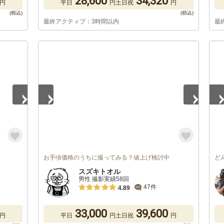
28,600
34,320
円
平日
円
土日祝
円
最終アクティブ：3時間以内
最
1
/
5
1
/
お手頃価格のうちに撮ってみる？値上げ検討中
ど
スズキトオル
男性 撮影実績58回
47件
4.89
33,000
39,600
円
平日
円
土日祝
円