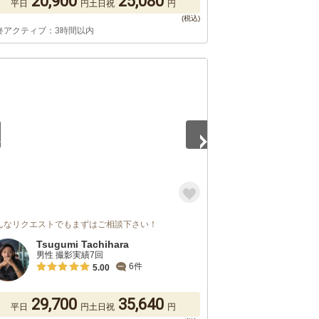
20,900
25,080
平日
円
土日祝
円
終アクティブ：3時間以内
5
んなリクエストでもまずはご相談下さい！
Tsugumi Tachihara
男性 撮影実績7回
6件
5.00
29,700
35,640
平日
円
土日祝
円