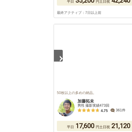
35,200
42,240
平日
円
土日祝
最終アクティブ：7日以上前
1
/
5
50枚以上の多めの納品。
加藤拓未
男性 撮影実績473回
361件
4.75
17,600
21,120
平日
円
土日祝