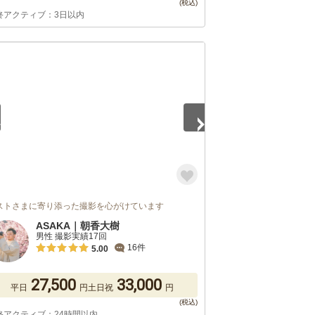
終アクティブ：3日以内
5
ストさまに寄り添った撮影を心がけています
ASAKA｜朝香大樹
男性 撮影実績17回
16件
5.00
27,500
33,000
平日
円
土日祝
円
終アクティブ：24時間以内