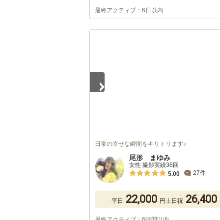
最終アクティブ：6日以内
1
/
5
日常の幸せな瞬間をキリトリます♪
尾形 まゆみ
女性 撮影実績36回
27件
5.00
22,000
26,400
平日
円
土日祝
最終アクティブ：6時間以内