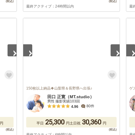
最終アクティブ：24時間以内
最
1
/
5
1
/
150枚以上納品🍀山梨県＆長野県へ出張♪
ゲ
田口 正寛（MT.studio）
男性 撮影実績103回
80件
4.96
25,300
30,360
円
平日
円
土日祝
円
最終アクティブ：6時間以内
最