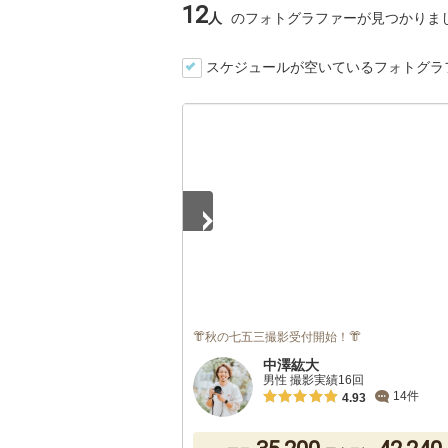
12
人
のフォトグラファーが見つかりま
スケジュールが空いているフォトグラ
1
/
5
👘秋の七五三撮影受付開始！👘
中澤紘大
男性 撮影実績16回
14件
4.93