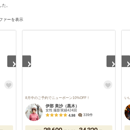
した。
ファーを表示
1
/
5
1
/
8月中のご予約でニューボーン10%OFF！
い
伊那 美沙（黒木）
女性 撮影実績424回
339件
4.98