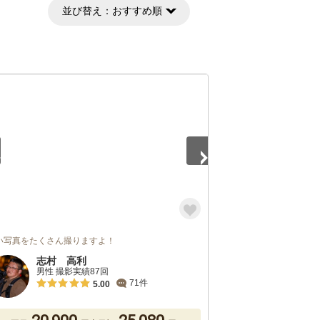
並び替え：
おすすめ順
5
い写真をたくさん撮りますよ！
志村 高利
男性 撮影実績87回
71件
5.00