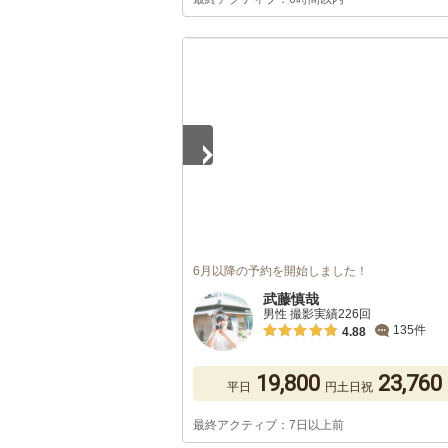
1
/
5
6月以降の予約を開始しました！
武藤慎哉
男性 撮影実績226回
135件
4.88
19,800
23,760
平日
円
土日祝
最終アクティブ：7日以上前