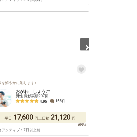
5
常を鮮やかに彩ります♪
おがわ しょうご
男性 撮影実績207回
156件
4.95
17,600
21,120
平日
円
土日祝
円
終アクティブ：7日以上前