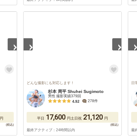
1
/
5
1
/
どんな撮影にも対応します！
日
杉本 周平 Shuhei Sugimoto
男性 撮影実績379回
278件
4.92
17,600
21,120
円
平日
円
土日祝
円
最終アクティブ：24時間以内
最