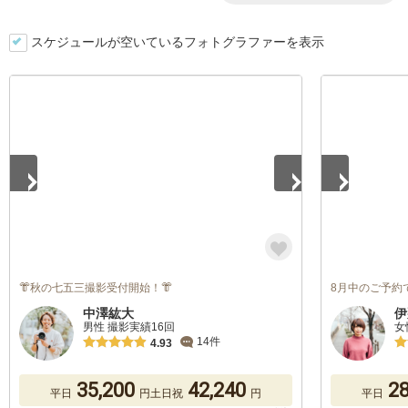
スケジュールが空いているフォトグラファーを表示
1
/
5
1
/
5
👘秋の七五三撮影受付開始！👘
8月中のご予約で
中澤紘大
伊
男性 撮影実績16回
女
14件
4.93
35,200
42,240
28
平日
円
土日祝
円
平日