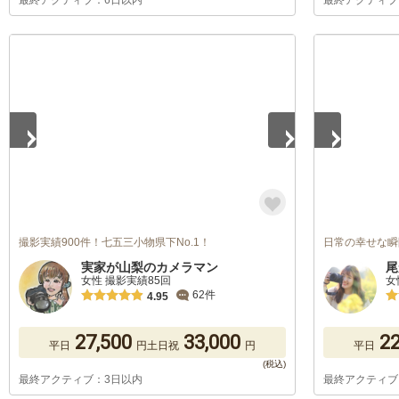
最終アクティブ：6日以内
最終アクティブ
1
/
5
1
/
5
撮影実績900件！七五三小物県下No.1！
日常の幸せな瞬
実家が山梨のカメラマン
尾
女性 撮影実績85回
女
62件
4.95
27,500
33,000
22
平日
円
土日祝
円
平日
最終アクティブ：3日以内
最終アクティブ