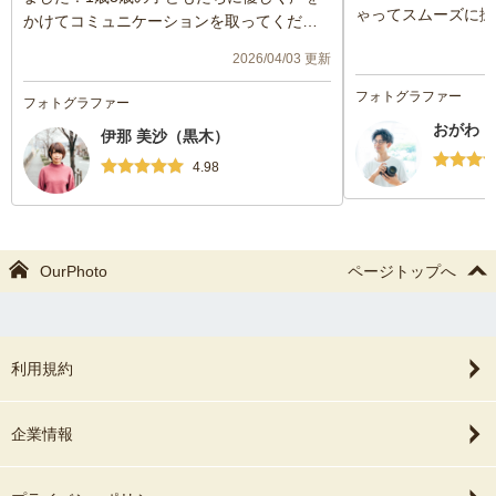
ゃってスムーズに撮
かけてコミュニケーションを取ってくださ
どもにも声をかけて
り、家族みんな楽しく撮影ができました。
2026/04/03 更新
好でぐずっていた娘
誕生日の良い記念となりました。ありがと
が出るようになりま
うございました。
フォトグラファー
フォトグラファー
ず撮っていただきと
おがわ 
伊那 美沙（黒木）
ばかりでした。たく
くださり感謝です！
4.98
OurPhoto
ページトップへ
利用規約
企業情報