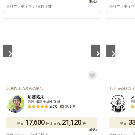
最終アクティブ：7日以上前
最終アクティブ
1
/
5
1
/
5
50枚以上の多めの納品。
お手頃価格のう
加藤拓未
ス
男性 撮影実績473回
男
361件
4.75
17,600
21,120
33
平日
円
土日祝
円
平日