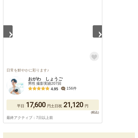
1
/
5
日常を鮮やかに彩ります♪
おがわ しょうご
男性 撮影実績207回
156件
4.95
17,600
21,120
平日
円
土日祝
円
最終アクティブ：7日以上前