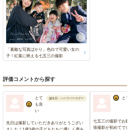
「素敵な写真ばかり」色白で可愛い女の
子！紅葉に映える七五三の撮影
評価コメントから探す
とて
とて
誕生日・ハーフバースデー
も良
い
七五三の撮影でお願
先日は撮影していただきありがとうござい
張撮影が初めてでし
ました！1歳3歳の子どもたちに優しく声を