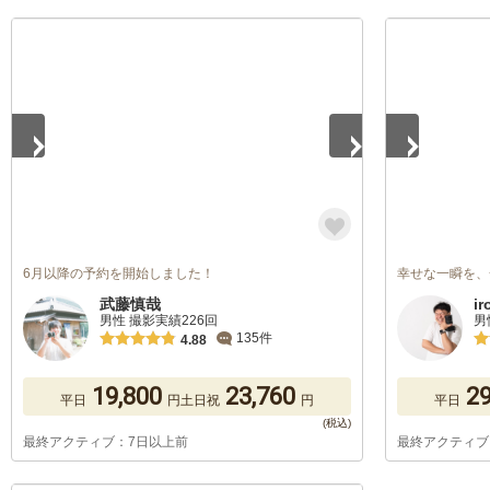
1
/
5
1
/
5
6月以降の予約を開始しました！
幸せな一瞬を、
武藤慎哉
i
男性 撮影実績226回
男
135件
4.88
19,800
23,760
29
平日
円
土日祝
円
平日
最終アクティブ：7日以上前
最終アクティブ