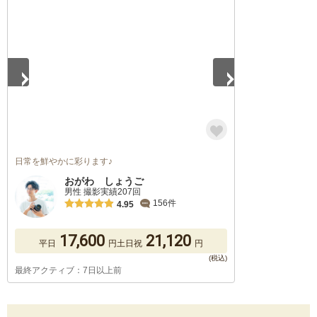
1
/
5
日常を鮮やかに彩ります♪
おがわ しょうご
男性 撮影実績207回
156件
4.95
17,600
21,120
平日
円
土日祝
円
最終アクティブ：7日以上前