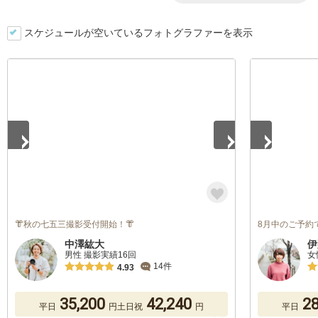
スケジュールが空いているフォトグラファーを表示
1
/
5
1
/
5
👘秋の七五三撮影受付開始！👘
8月中のご予約で
中澤紘大
伊
男性 撮影実績16回
女
14件
4.93
35,200
42,240
28
平日
円
土日祝
円
平日