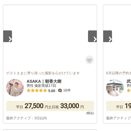
1
/
5
1
/
5
ゲストさまに寄り添った撮影を心がけています
6月以降の予約
ASAKA｜朝香大樹
武
男性 撮影実績17回
男
16件
5.00
27,500
33,000
19
平日
円
土日祝
円
平日
最終アクティブ：3日以内
最終アクティブ