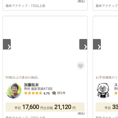
最終アクティブ：7日以上前
最終アクティブ
1
/
5
1
/
5
50枚以上の多めの納品。
お手頃価格のう
加藤拓未
ス
男性 撮影実績473回
男
361件
4.75
17,600
21,120
33
平日
円
土日祝
円
平日