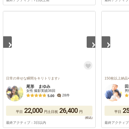
最終アクティブ：7日以上前
最終アクティブ
1
/
5
1
/
5
日常の幸せな瞬間をキリトリます♪
150枚以上納品
尾形 まゆみ
田
女性 撮影実績36回
男
28件
5.00
22,000
26,400
25
平日
円
土日祝
円
平日
最終アクティブ：3日以内
最終アクティブ