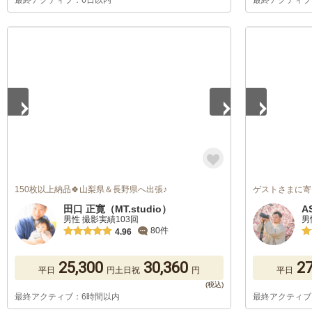
最終アクティブ：6日以内
最終アクティブ
1
/
5
1
/
5
150枚以上納品🍀山梨県＆長野県へ出張♪
ゲストさまに寄
田口 正寛（MT.studio）
A
男性 撮影実績103回
男
80件
4.96
25,300
30,360
27
平日
円
土日祝
円
平日
最終アクティブ：6時間以内
最終アクティブ