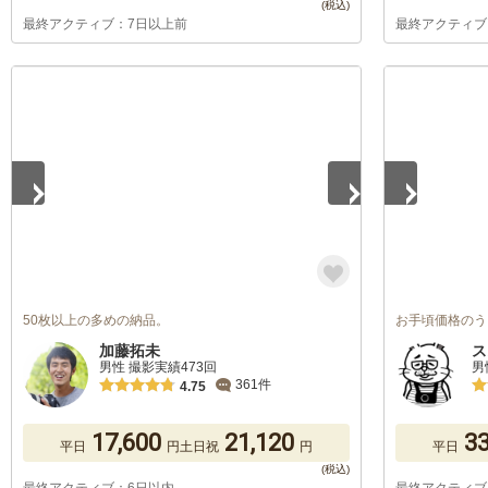
最終アクティブ：7日以上前
最終アクティブ
1
/
5
1
/
5
50枚以上の多めの納品。
お手頃価格のう
加藤拓未
ス
男性 撮影実績473回
男
361件
4.75
17,600
21,120
33
平日
円
土日祝
円
平日