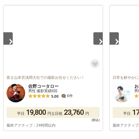
1
/
5
1
/
5
富士山本宮浅間大社での撮影お任せください！
日常を鮮やかに
佐野コータロー
お
男性 撮影実績6回
男
6件
5.00
19,800
23,760
17
平日
円
土日祝
円
平日
最終アクティブ：24時間以内
最終アクティブ