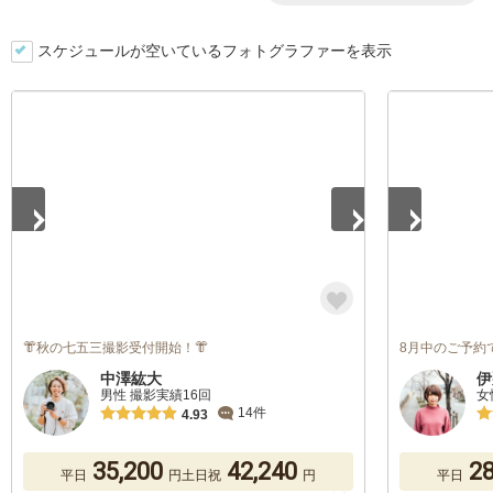
スケジュールが空いているフォトグラファーを表示
1
/
5
1
/
5
👘秋の七五三撮影受付開始！👘
8月中のご予約で
中澤紘大
伊
男性 撮影実績16回
女
14件
4.93
35,200
42,240
28
平日
円
土日祝
円
平日