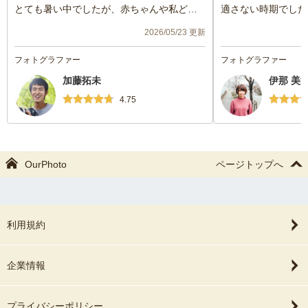
とても暑い中でしたが、赤ちゃんや私ども
適さない時期でした
にも気を遣っていただきながらの撮影でし
きてよかったです。
2026/05/23 更新
た。
ございました。また
撮影のリクエストも聞いていただき、写真
の際にはよろしくお
フォトグラファー
フォトグラファー
もたくさん納品してくださいました。
加藤拓未
伊那 美
また機会があったらお願いしたいとおもい
ます！
4.75
OurPhoto
ページトップへ
利用規約
企業情報
プライバシーポリシー