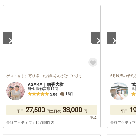
1
/
5
1
/
5
ゲストさまに寄り添った撮影を心がけています
6月以降の予約
ASAKA｜朝香大樹
武
男性 撮影実績17回
男
16件
5.00
27,500
33,000
19
平日
円
土日祝
円
平日
最終アクティブ：12時間以内
最終アクティブ