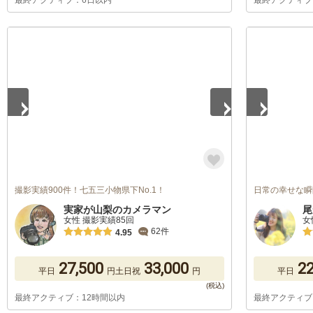
最終アクティブ：6日以内
最終アクティブ
1
/
5
1
/
5
撮影実績900件！七五三小物県下No.1！
日常の幸せな瞬
実家が山梨のカメラマン
尾
女性 撮影実績85回
女
62件
4.95
27,500
33,000
22
平日
円
土日祝
円
平日
最終アクティブ：12時間以内
最終アクティブ