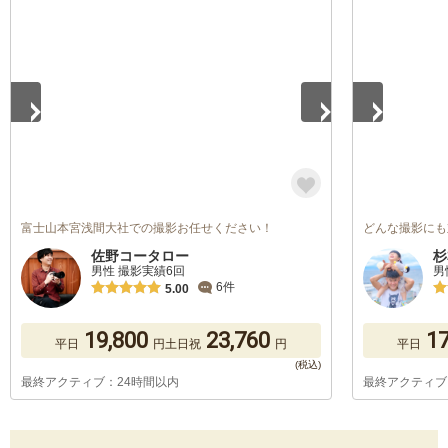
1
/
5
1
/
5
富士山本宮浅間大社での撮影お任せください！
どんな撮影にも
佐野コータロー
杉
男性 撮影実績6回
男
6件
5.00
19,800
23,760
17
平日
円
土日祝
円
平日
最終アクティブ：24時間以内
最終アクティブ