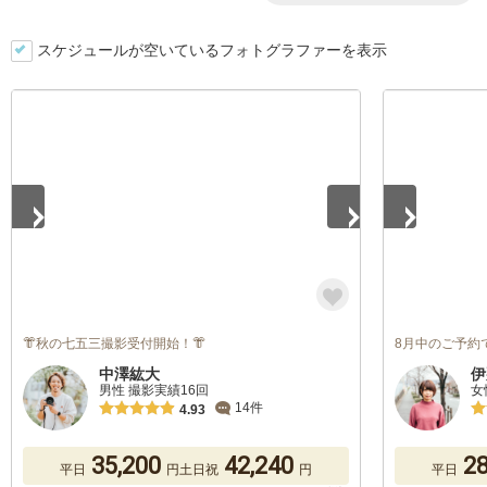
スケジュールが空いているフォトグラファーを表示
1
/
5
1
/
5
👘秋の七五三撮影受付開始！👘
8月中のご予約で
中澤紘大
伊
男性 撮影実績16回
女
14件
4.93
35,200
42,240
28
平日
円
土日祝
円
平日