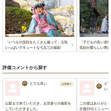
「いつもの笑顔をたくさん撮って」元気
「子どもの良い表情
いっぱいでキュートな七五三の撮影
笑顔が愛らしい男の
評価コメントから探す
とても良い
とて
お宮参り
い
山梨まで来ていただき、お宮参りの撮影を
この度はありがとう
していただきました。
生後23日とニュー