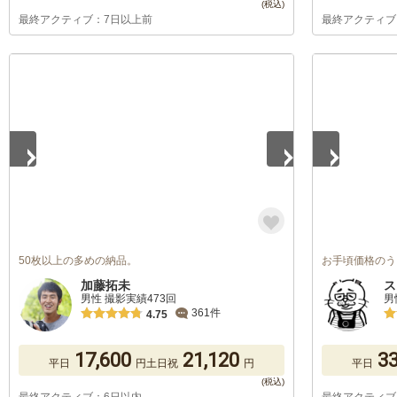
最終アクティブ：7日以上前
最終アクティブ
1
/
5
1
/
5
50枚以上の多めの納品。
お手頃価格のう
加藤拓未
ス
男性 撮影実績473回
男
361件
4.75
17,600
21,120
33
平日
円
土日祝
円
平日