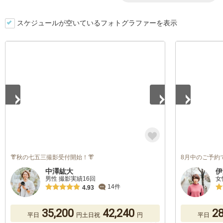
スケジュールが空いているフォトグラファーを表示
1
/
5
1
/
5
👘秋の七五三撮影受付開始！👘
8月中のご予約で
中澤紘大
伊
男性 撮影実績16回
女
14件
4.93
35,200
42,240
28
平日
円
土日祝
円
平日