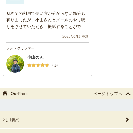
初めての利用で使い方が分からない部分も
有りましたが、小山さんとメールのやり取
りをさせていただき、撮影することがでし
ました。
2026/02/16 更新
日曜日に妻と話をして、色んなところを見
ながらこちらのサイトにたどり着き、そこ
フォトグラファー
から水曜日には撮影だったのでとてもスピ
小山のん
ーディーに事が進むことができました。
4.94
小山さんはメールも丁寧で、撮影も道具を
持ってきてもらい、頼んで良かったと思い
ました。
納品された写真を見てもとても良い仕上が
OurPhoto
ページトップへ
りで大変満足しております。
写真ってやっぱり良いですね！
利用規約
初めは道具買って自分で撮影する案も有り
ましたが、プロにお任せするのがやはり良