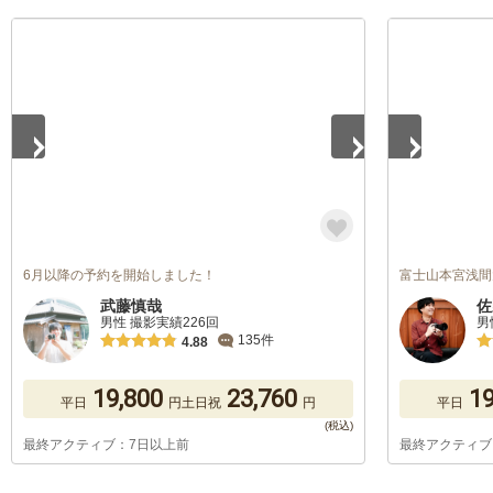
1
/
5
1
/
5
6月以降の予約を開始しました！
富士山本宮浅間
武藤慎哉
佐
男性 撮影実績226回
男
135件
4.88
19,800
23,760
19
平日
円
土日祝
円
平日
最終アクティブ：7日以上前
最終アクティブ