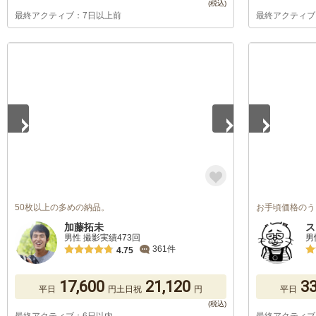
最終アクティブ：7日以上前
最終アクティブ
1
/
5
1
/
5
50枚以上の多めの納品。
お手頃価格のう
加藤拓未
ス
男性 撮影実績473回
男
361件
4.75
17,600
21,120
33
平日
円
土日祝
円
平日