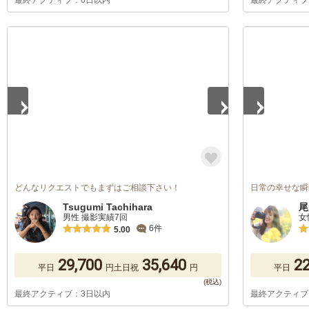
最終アクティブ：6日以内
最終アクティブ
1
/
5
1
/
5
どんなリクエストでもまずはご相談下さい！
日常の幸せな瞬
Tsugumi Tachihara
尾
男性 撮影実績7回
女
6件
5.00
29,700
35,640
22
平日
円
土日祝
円
平日
最終アクティブ：3日以内
最終アクティブ