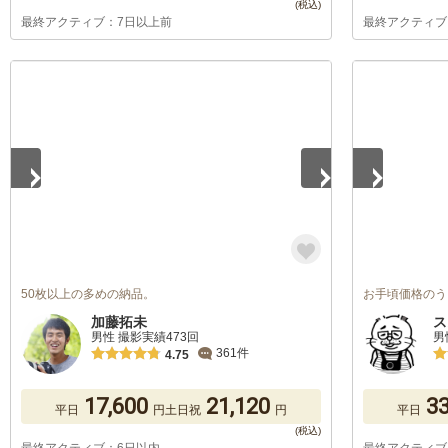
最終アクティブ：7日以上前
最終アクティブ
1
/
5
1
/
5
50枚以上の多めの納品。
お手頃価格のう
加藤拓未
ス
男性 撮影実績473回
男
361件
4.75
17,600
21,120
33
平日
円
土日祝
円
平日