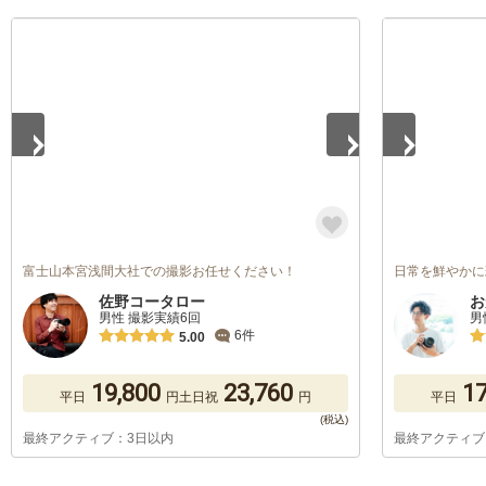
1
/
5
1
/
5
富士山本宮浅間大社での撮影お任せください！
日常を鮮やかに
佐野コータロー
お
男性 撮影実績6回
男
6件
5.00
19,800
23,760
17
平日
円
土日祝
円
平日
最終アクティブ：3日以内
最終アクティブ