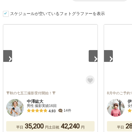
スケジュールが空いているフォトグラファーを表示
1
/
5
1
/
5
👘秋の七五三撮影受付開始！👘
8月中のご予約で
中澤紘大
伊
男性 撮影実績16回
女
14件
4.93
35,200
42,240
28
平日
円
土日祝
円
平日