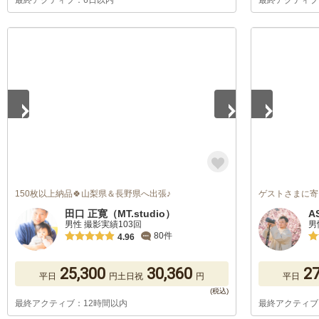
最終アクティブ：6日以内
最終アクティブ
1
/
5
1
/
5
150枚以上納品🍀山梨県＆長野県へ出張♪
ゲストさまに寄
田口 正寛（MT.studio）
A
男性 撮影実績103回
男
80件
4.96
25,300
30,360
27
平日
円
土日祝
円
平日
最終アクティブ：12時間以内
最終アクティブ