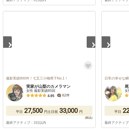
最終アクティブ：6日以内
最終アクティブ
1
/
5
1
/
5
撮影実績900件！七五三小物県下No.1！
日常の幸せな瞬
実家が山梨のカメラマン
尾
女性 撮影実績85回
女
62件
4.95
27,500
33,000
22
平日
円
土日祝
円
平日
最終アクティブ：3日以内
最終アクティブ