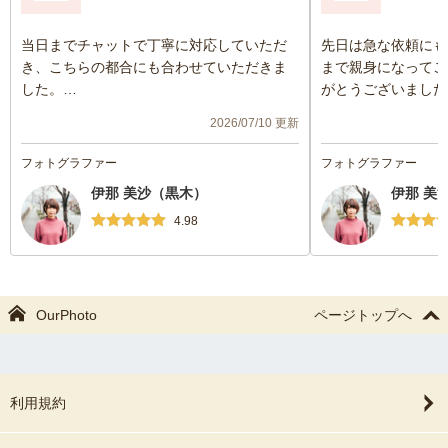
当日までチャットで丁寧に対応していただ
先日は急な依頼にも
き、こちらの都合にも合わせていただきま
まで親身になってご
した。
がとうございました
撮影当日は赤ちゃんのペースに合わせて撮
出に残る良い写真が
2026/07/10 更新
影していただき、いろいろな表情の赤ちゃ
です。
んの写真が撮れました。小物も用意してい
フォトグラファー
フォトグラファー
ただいたものが可愛くて、本当に大満足で
また別の機会でタイ
伊那 美沙（黒木）
伊那 美
す！！
いしたいと思います
また撮影の際にはお願いしたいと思ってい
4.98
ます。
友達にもオススメしました！
OurPhoto
ページトップへ
利用規約