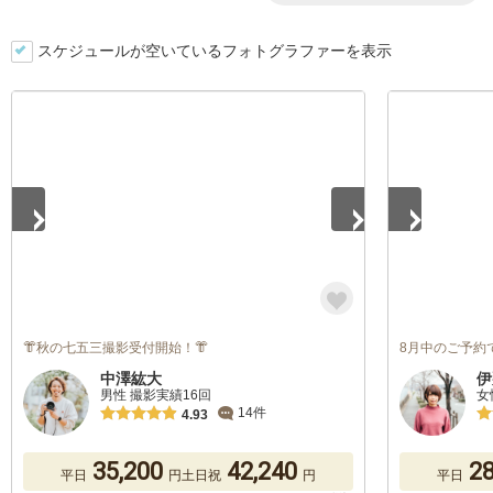
スケジュールが空いているフォトグラファーを表示
1
/
5
1
/
5
👘秋の七五三撮影受付開始！👘
8月中のご予約で
中澤紘大
伊
男性 撮影実績16回
女
14件
4.93
35,200
42,240
28
平日
円
土日祝
円
平日