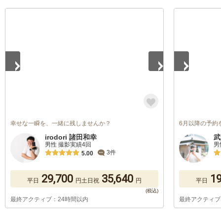
1
/
5
1
/
5
幸せな一瞬を、一緒に残しませんか？
6月以降の予約
irodori 諸田和幸
武
男性 撮影実績4回
男
3件
5.00
29,700
35,640
19
平日
円
土日祝
円
平日
最終アクティブ：24時間以内
最終アクティブ