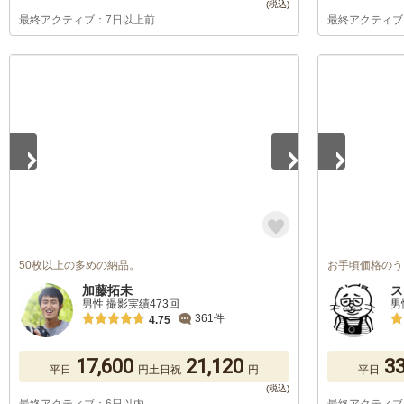
最終アクティブ：7日以上前
最終アクティブ
1
/
5
1
/
5
50枚以上の多めの納品。
お手頃価格のう
加藤拓未
ス
男性 撮影実績473回
男
361件
4.75
17,600
21,120
33
平日
円
土日祝
円
平日