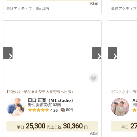
最終アクティブ：6日以内
最終アクティブ
1
/
5
1
/
5
150枚以上納品🍀山梨県＆長野県へ出張♪
ゲストさまに寄
田口 正寛（MT.studio）
A
男性 撮影実績103回
男
80件
4.96
25,300
30,360
27
平日
円
土日祝
円
平日