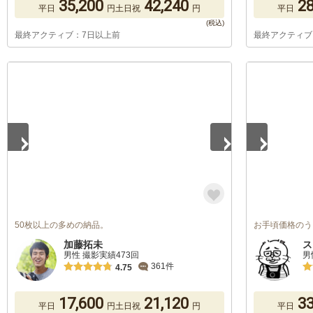
35,200
42,240
28
平日
円
土日祝
円
平日
最終アクティブ：7日以上前
最終アクティブ
1
/
5
1
/
5
50枚以上の多めの納品。
お手頃価格のう
加藤拓未
ス
男性 撮影実績473回
男
361件
4.75
17,600
21,120
33
平日
円
土日祝
円
平日