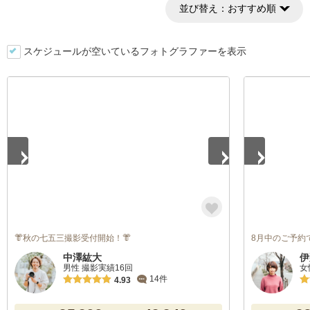
並び替え：
おすすめ順
スケジュールが空いているフォトグラファーを表示
1
/
5
1
/
5
👘秋の七五三撮影受付開始！👘
8月中のご予約で
中澤紘大
伊
男性 撮影実績16回
女
14件
4.93