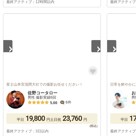
最終アクティブ：12時間以内
最終アクティブ
1
/
5
1
/
5
富士山本宮浅間大社での撮影お任せください！
日常を鮮やかに
佐野コータロー
お
男性 撮影実績6回
男
6件
5.00
19,800
23,760
17
平日
円
土日祝
円
平日
最終アクティブ：3日以内
最終アクティブ