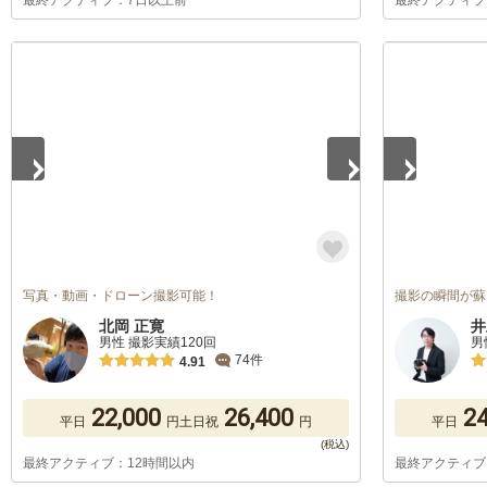
最終アクティブ：7日以上前
最終アクティブ
1
/
5
1
/
5
写真・動画・ドローン撮影可能！
撮影の瞬間が蘇
北岡 正寛
井
男性 撮影実績120回
男
74件
4.91
22,000
26,400
24
平日
円
土日祝
円
平日
最終アクティブ：12時間以内
最終アクティブ