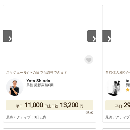
1
/
5
1
/
5
スケジュールが×の日でも調整できます！
自然体の和やか
Yota Shioda
ta
男性 撮影実績0回
男
11,000
13,200
29
平日
円
土日祝
円
平日
最終アクティブ：3日以内
最終アクティブ