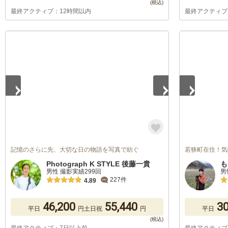
最終アクティブ：12時間以内
最終アクティブ
1
/
5
1
/
5
記憶のさらに先、大切な日の物語を写真で紡ぐ
若狭町在住！気
Photograph K STYLE 後藤一貴
も
男性 撮影実績299回
男
227件
4.89
46,200
55,440
30
平日
円
土日祝
円
平日