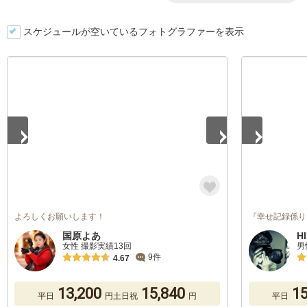
スケジュールが空いているフォトグラファーを表示
1
/
5
1
/
5
よろしくお願いします！
『幸せ記録係り
国原よあ
H
女性 撮影実績13回
男
9件
4.67
13,200
15,840
15
平日
円
土日祝
円
平日