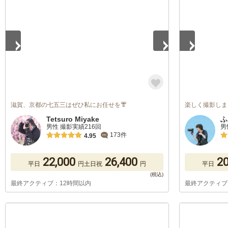
滋賀、京都の七五三はぜひ私にお任せを👘
楽しく撮影しま
Tetsuro Miyake
ふ
男性 撮影実績216回
男
173件
4.95
22,000
26,400
20
平日
円
土日祝
円
平日
最終アクティブ：12時間以内
最終アクティブ
1
/
5
1
/
5