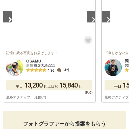
記憶に残る写真をお届けします！
「今しかない自
OSAMU
岡
男性 撮影実績22回
男
14件
4.86
13,200
15,840
15
平日
円
土日祝
円
平日
最終アクティブ：6日以内
最終アクティブ
フォトグラファーから提案をもらう