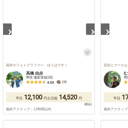
1
/
5
1
/
5
福井のフォトグラファー、ゆうほです！
笑顔とクールな
高橋 由歩
む
男性 撮影実績2回
男
2件
4.50
12,100
14,520
17
平日
円
土日祝
円
平日
最終アクティブ：12時間以内
最終アクティブ
1
/
5
1
/
5