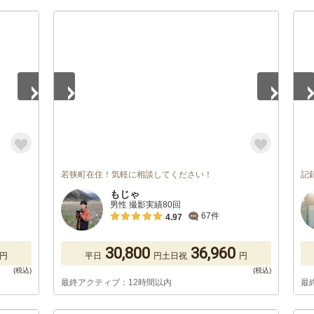
1
/
5
1
/
若狭町在住！気軽に相談してください！
記
もじゃ
男性 撮影実績80回
67件
4.97
30,800
36,960
円
平日
円
土日祝
円
最終アクティブ：12時間以内
最