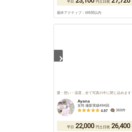
23,100
27,720
平日
円
土日祝
最終アクティブ：6時間以内
1
/
5
愛・想い・温度…全て写真の中に閉じ込めます
Ayana
女性 撮影実績494回
369件
4.97
22,000
26,400
平日
円
土日祝