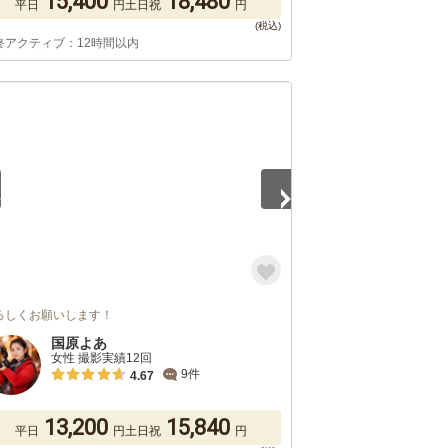
15,400
18,480
平日
円
土日祝
円
終アクティブ：12時間以内
5
ろしくお願いします！
国原よあ
女性 撮影実績12回
9件
4.67
13,200
15,840
平日
円
土日祝
円