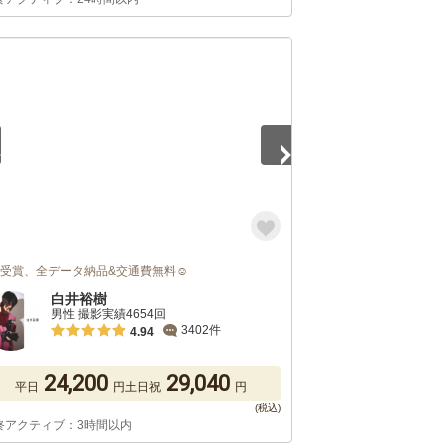
5
位受賞、全データ納品&交通費無料☺︎
白井裕樹
男性 撮影実績4654回
3402件
4.94
24,200
29,040
平日
円
土日祝
円
終アクティブ：3時間以内