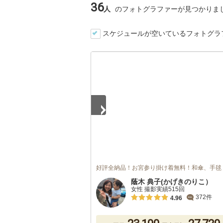
36
人
のフォトグラファーが見つかりま
スケジュールが空いているフォトグラ
1
/
5
好評全納品！お宮参り掛け着無料！和傘、手毬
蔭木 典子(かげきのりこ）
女性 撮影実績515回
372件
4.96