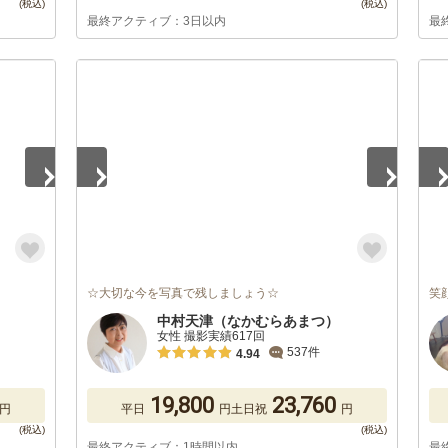
最終アクティブ：3日以内
最
1
/
5
1
/
☆大切な今を写真で残しましょう☆
笑
中村天津（なかむらあまつ）
女性 撮影実績617回
537件
4.94
19,800
23,760
円
平日
円
土日祝
円
最終アクティブ：1時間以内
最