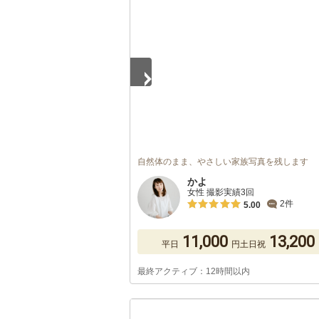
1
/
5
自然体のまま、やさしい家族写真を残します
かよ
女性 撮影実績3回
2件
5.00
11,000
13,200
平日
円
土日祝
最終アクティブ：12時間以内
1
/
5