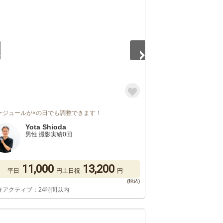
5
ケジュールが×の日でも調整できます！
Yota Shioda
男性 撮影実績0回
11,000
13,200
平日
円
土日祝
円
終アクティブ：24時間以内
5