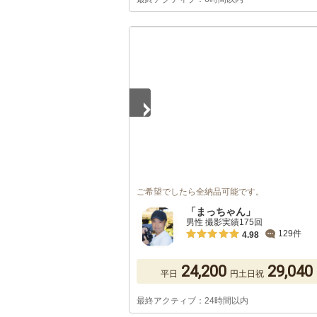
1
/
5
ご希望でしたら全納品可能です。
「まっちゃん」
男性 撮影実績175回
129件
4.98
24,200
29,040
平日
円
土日祝
最終アクティブ：24時間以内