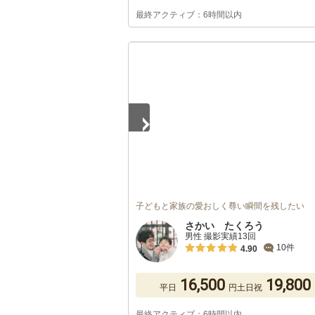
最終アクティブ：6時間以内
1
/
5
子どもと家族の愛おしく尊い瞬間を残したい
さかい たくろう
男性 撮影実績13回
10件
4.90
16,500
19,800
平日
円
土日祝
最終アクティブ：6時間以内