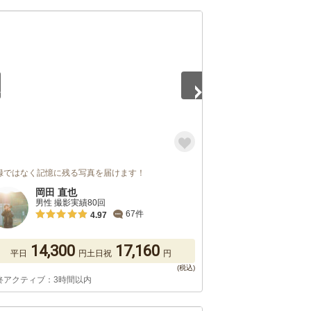
5
録ではなく記憶に残る写真を届けます！
岡田 直也
男性 撮影実績80回
67件
4.97
14,300
17,160
平日
円
土日祝
円
終アクティブ：3時間以内