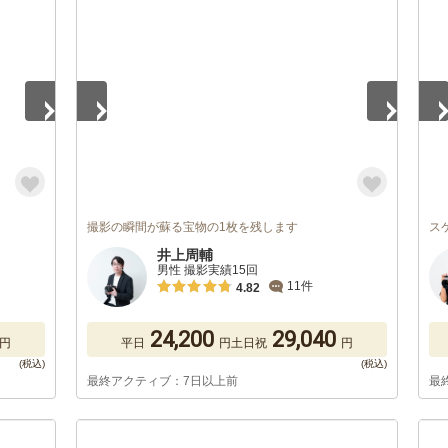
1
/
5
1
/
撮影の瞬間が蘇る宝物の1枚を残します
ス
井上周輔
男性 撮影実績15回
11件
4.82
24,200
29,040
円
平日
円
土日祝
円
最終アクティブ：7日以上前
最
1
/
5
1
/