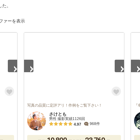
した。
ファーを表示
1
/
5
1
/
写真の品質に定評アリ！作例をご覧下さい！
『
さけとも
男性 撮影実績1126回
968件
4.97