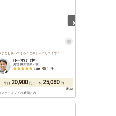
さまとお会いできること楽しみにしてます！
ゆーすけ（林）
男性 撮影実績23回
18件
4.89
20,900
25,080
平日
円
土日祝
円
終アクティブ：24時間以内
5