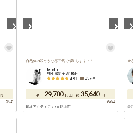
自然体の和やかな雰囲気で撮影します＾＾
皆
taishi
男性 撮影実績195回
157件
4.91
29,700
35,640
円
平日
円
土日祝
円
最終アクティブ：7日以上前
最
1
/
5
1
/