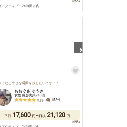
終アクティブ：24時間以内
5
顔になる幸せな瞬間を残したいです＾＾
おおぐさ ゆうき
女性 撮影実績240回
152件
4.88
17,600
21,120
平日
円
土日祝
円
終アクティブ：24時間以内