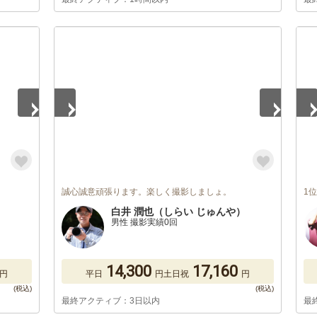
1
/
5
1
/
誠心誠意頑張ります。楽しく撮影しましょ。
1
白井 潤也（しらい じゅんや）
男性 撮影実績0回
14,300
17,160
円
平日
円
土日祝
円
最終アクティブ：3日以内
最