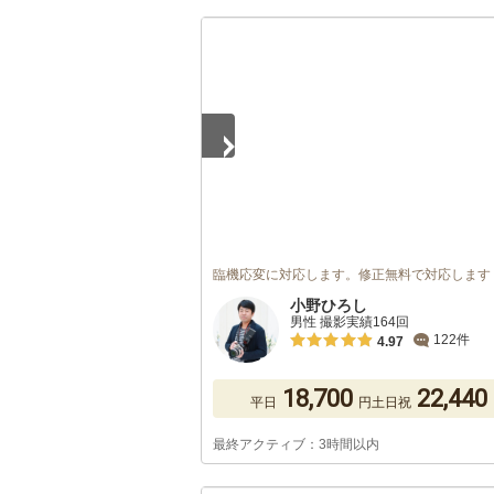
1
/
5
臨機応変に対応します。修正無料で対応します
小野ひろし
男性 撮影実績164回
122件
4.97
18,700
22,440
平日
円
土日祝
最終アクティブ：3時間以内