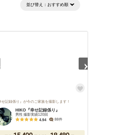
並び替え：
おすすめ順
5
幸せ記録係り』が今のご家族を撮影します！
HIKO『幸せ記録係り』
男性 撮影実績120回
88件
4.94