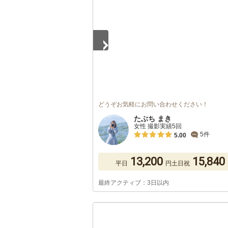
どうぞお気軽にお問い合わせください！
たぶち まき
女性 撮影実績5回
5件
5.00
13,200
15,840
平日
円
土日祝
最終アクティブ：3日以内
1
/
5