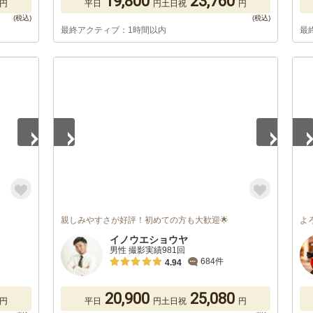
19,800
23,760
円
平日
円
土日祝
円
最終アクティブ：1時間以内
最
1
/
5
1
/
親しみやすさが好評！初めての方も大歓迎🌟
よ
イノウエショウヤ
男性 撮影実績981回
684件
4.94
20,900
25,080
円
平日
円
土日祝
円