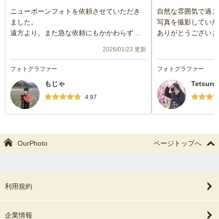
ニューボーンフォトを依頼させていただき
自然な雰囲気で過ご
ました。
写真を撮影していた
遠方より、また急な依頼にもかかわらず撮
ありがとうございま
影していただき大変感謝しております。
2026/01/23 更新
とてもお優しいフォトグラファーさんで、
赤ちゃんに対する関わり方も丁寧で、終始
フォトグラファー
フォトグラファー
安心して撮影をお任せすることができまし
もじゃ
Tetsuro
た。
赤ちゃんのペースを大切にしながら進めて
4.97
くださり、仕上がったお写真もどれも温か
く、かけがえのない思い出になりました。
また機会がありましたら、ぜひお願いした
いと思います。
OurPhoto
ページトップへ
利用規約
企業情報