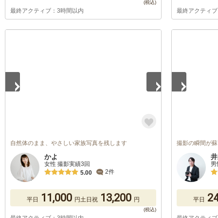
最終アクティブ：3時間以内
最終アクティブ
1
/
5
1
/
5
自然体のまま、やさしい家族写真を残します
撮影の瞬間が蘇
かよ
井
女性 撮影実績3回
男
2件
5.00
11,000
13,200
24
平日
円
土日祝
円
平日