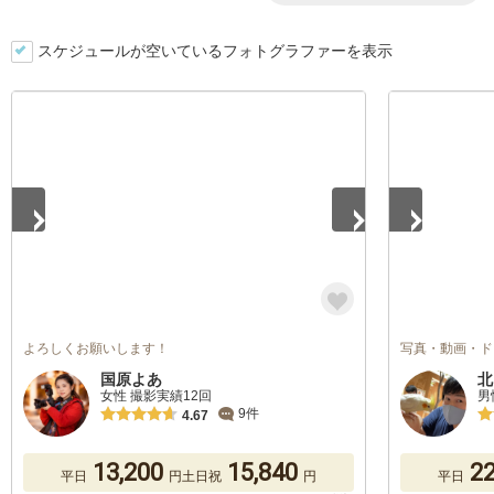
スケジュールが空いているフォトグラファーを表示
1
/
5
1
/
5
よろしくお願いします！
写真・動画・ド
国原よあ
北
女性 撮影実績12回
男
9件
4.67
13,200
15,840
22
平日
円
土日祝
円
平日