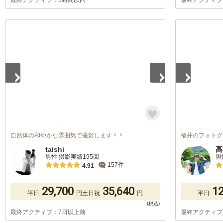
最終アクティブ：3時間以内
最終アクティブ
1
/
5
1
/
5
自然体の和やかな雰囲気で撮影します＾＾
福井のフォトグ
taishi
高
男性 撮影実績195回
男
157件
4.91
29,700
35,640
12
平日
円
土日祝
円
平日
最終アクティブ：7日以上前
最終アクティブ