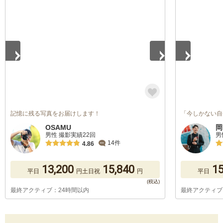
1
/
5
1
/
5
記憶に残る写真をお届けします！
「今しかない自
OSAMU
岡
男性 撮影実績22回
男
14件
4.86
13,200
15,840
15
平日
円
土日祝
円
平日
最終アクティブ：24時間以内
最終アクティブ