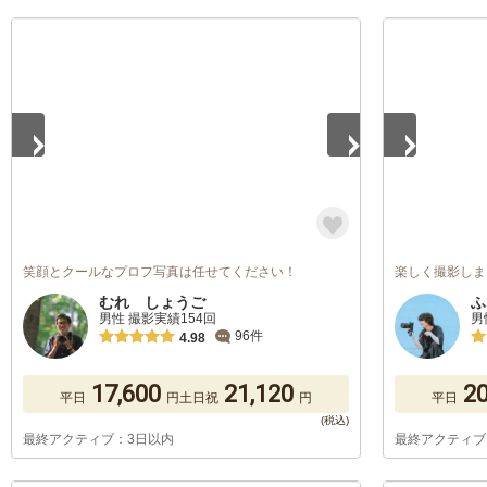
1
/
5
1
/
5
笑顔とクールなプロフ写真は任せてください！
楽しく撮影しま
むれ しょうご
ふ
男性 撮影実績154回
男
96件
4.98
17,600
21,120
20
平日
円
土日祝
円
平日
最終アクティブ：3日以内
最終アクティブ