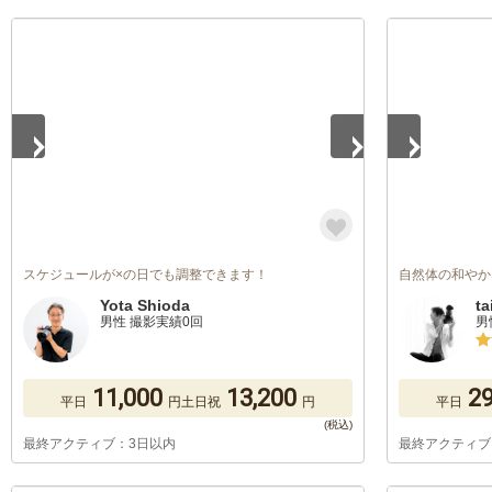
1
/
5
1
/
5
スケジュールが×の日でも調整できます！
自然体の和やか
Yota Shioda
ta
男性 撮影実績0回
男
11,000
13,200
29
平日
円
土日祝
円
平日
最終アクティブ：3日以内
最終アクティブ