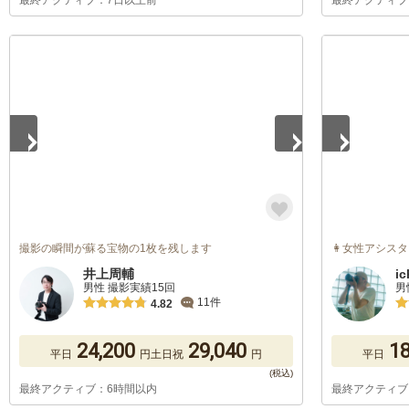
最終アクティブ：7日以上前
最終アクティブ
1
/
5
1
/
5
撮影の瞬間が蘇る宝物の1枚を残します
👩‍女性アシス
井上周輔
i
男性 撮影実績15回
男
11件
4.82
24,200
29,040
18
平日
円
土日祝
円
平日
最終アクティブ：6時間以内
最終アクティブ