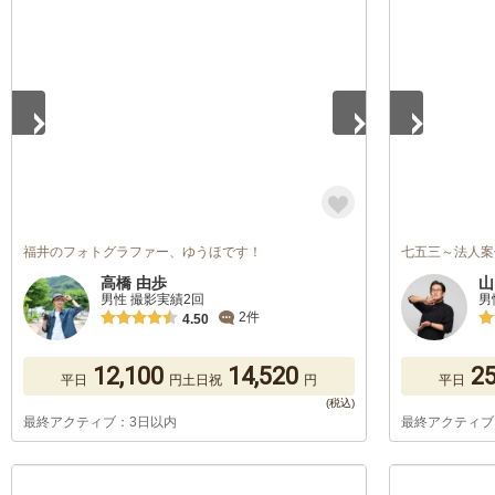
1
/
5
1
/
5
福井のフォトグラファー、ゆうほです！
七五三～法人案
高橋 由歩
山
男性 撮影実績2回
男
2件
4.50
12,100
14,520
25
平日
円
土日祝
円
平日
最終アクティブ：3日以内
最終アクティブ
1
/
5
1
/
5