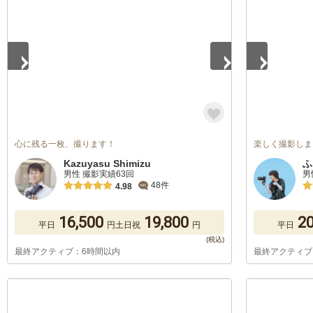
心に残る一枚、撮ります！
楽しく撮影しま
Kazuyasu Shimizu
ふ
男性 撮影実績63回
男
48件
4.98
16,500
19,800
20
平日
円
土日祝
円
平日
最終アクティブ：6時間以内
最終アクティブ
1
/
5
1
/
5