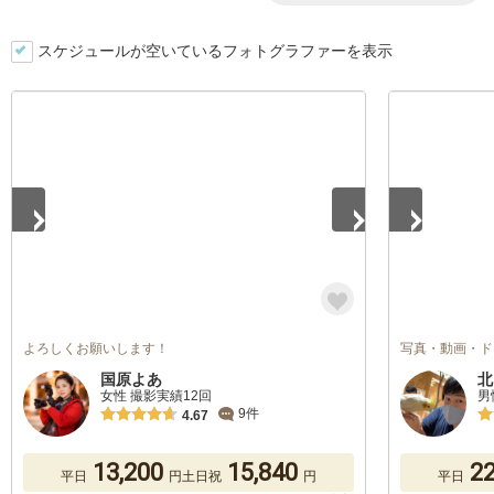
スケジュールが空いているフォトグラファーを表示
1
/
5
1
/
5
よろしくお願いします！
写真・動画・ド
国原よあ
北
女性 撮影実績12回
男
9件
4.67
13,200
15,840
22
平日
円
土日祝
円
平日