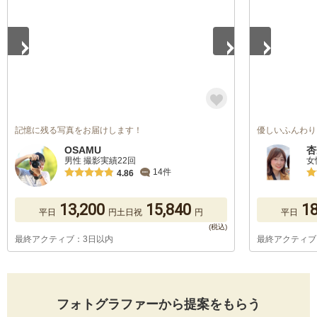
記憶に残る写真をお届けします！
優しいふんわり
OSAMU
杏
男性 撮影実績22回
女
14件
4.86
13,200
15,840
18
平日
円
土日祝
円
平日
最終アクティブ：3日以内
最終アクティブ
フォトグラファーから提案をもらう