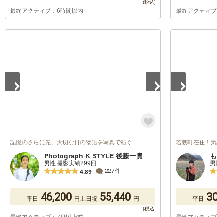
最終アクティブ：6時間以内
最終アクティブ
1
/
5
1
/
5
記憶のさらに先、大切な日の物語を写真で紡ぐ
若狭町在住！気
Photograph K STYLE 後藤一貴
も
男性 撮影実績299回
男
227件
4.89
46,200
55,440
30
平日
円
土日祝
円
平日