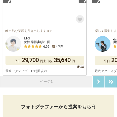
📸自然な笑顔を引き出します☺️✨
楽しく撮影しま
ERI
ふ
女性 撮影実績81回
男
69件
4.99
29,700
35,640
20
平日
円
土日祝
円
平日
最終アクティブ：12時間以内
最終アクティブ
次のペ
ページ1
フォトグラファーから提案をもらう