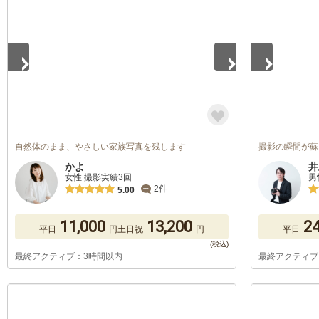
自然体のまま、やさしい家族写真を残します
撮影の瞬間が蘇
かよ
井
女性 撮影実績3回
男
2件
5.00
11,000
13,200
24
平日
円
土日祝
円
平日
最終アクティブ：3時間以内
最終アクティブ
1
/
5
1
/
5