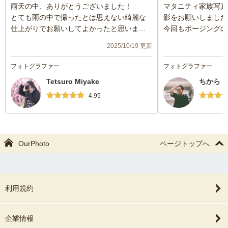
雨天の中、ありがとうございました！
マタニティ家族写真
とても雨の中で撮ったとは思えない綺麗な
影をお願いしました
仕上がりでお願いしてよかったと思いまし
今回もポージングの
た🙂
引き出す会話など、
2025/10/19 更新
下の子がぐずりましたが、それもいい写真
た。
として残していただけたのも思い出になり
家族の自然な表情と
フォトグラファー
フォトグラファー
ました。
い自然の色彩や光を
Tetsuro Miyake
ちから
緊張していた長男も徐々に笑顔になり、ま
がりはとっても素敵
た気持ちが乗るような声かけしていただけ
家族の思い出をこん
4.95
ありがとうございました。
ことができて、本当
超スピーディーな納
ました。また撮影の
いします✨
OurPhoto
ページトップへ
利用規約
企業情報