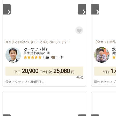
皆さまとお会いできること楽しみにしてます！
【全カット納品
ゆーすけ（林）
水
男性 撮影実績23回
男
18件
4.89
20,900
25,080
17
平日
円
土日祝
円
平日
最終アクティブ：3時間以内
最終アクティブ
1
/
5
1
/
5