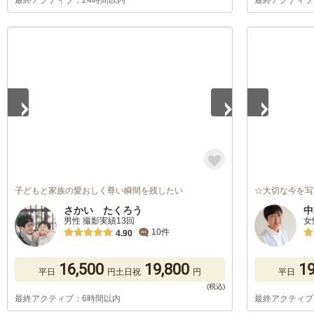
最終アクティブ：24時間以内
最終アクティブ
1
/
5
1
/
5
子どもと家族の愛おしく尊い瞬間を残したい
☆大切な今を写
さかい たくろう
中
男性 撮影実績13回
女
10件
4.90
16,500
19,800
19
平日
円
土日祝
円
平日
最終アクティブ：6時間以内
最終アクティブ