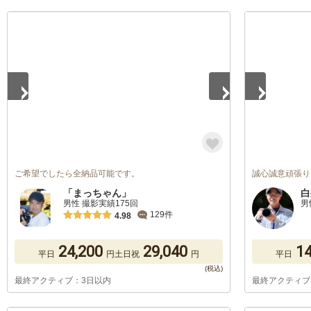
1
/
5
1
/
5
ご希望でしたら全納品可能です。
誠心誠意頑張り
「まっちゃん」
白
男性 撮影実績175回
男
129件
4.98
24,200
29,040
14
平日
円
土日祝
円
平日
最終アクティブ：3日以内
最終アクティブ