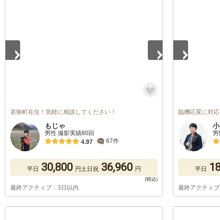
1
/
5
1
/
5
若狭町在住！気軽に相談してください！
臨機応変に対応
もじゃ
小
男性 撮影実績80回
男
67件
4.97
30,800
36,960
18
平日
円
土日祝
円
平日
最終アクティブ：3日以内
最終アクティブ
1
/
5
1
/
5