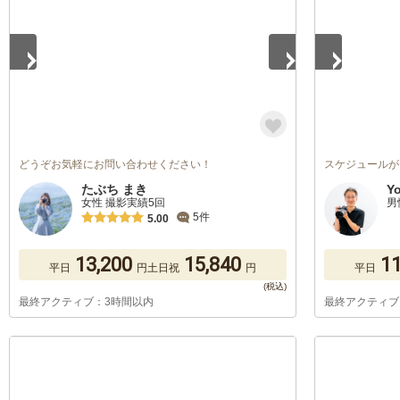
どうぞお気軽にお問い合わせください！
スケジュールが
たぶち まき
Yo
女性 撮影実績5回
男
5件
5.00
13,200
15,840
11
平日
円
土日祝
円
平日
最終アクティブ：3時間以内
最終アクティブ
1
/
5
1
/
5