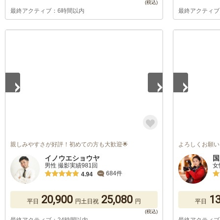
最終アクティブ：6時間以内
最終アクティブ
1
/
5
1
/
5
親しみやすさが好評！初めての方も大歓迎🌟
よろしくお願い
イノウエショウヤ
国
男性 撮影実績981回
女
684件
4.94
20,900
25,080
13
平日
円
土日祝
円
平日