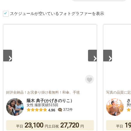
スケジュールが空いているフォトグラファーを表示
1
/
5
1
/
5
好評全納品！お宮参り掛け着無料！和傘、手毬
写真の品質に定
蔭木 典子(かげきのりこ）
さ
女性 撮影実績515回
男
372件
4.96
23,100
27,720
19
平日
円
土日祝
円
平日