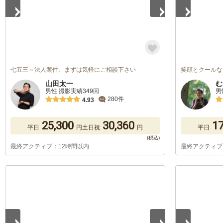
七五三～法人案件、まずは気軽にご相談下さい
笑顔とクールな
山田太一
む
男性 撮影実績349回
男
280件
4.93
25,300
30,360
17
平日
円
土日祝
円
平日
最終アクティブ：12時間以内
最終アクティブ
1
/
5
1
/
5