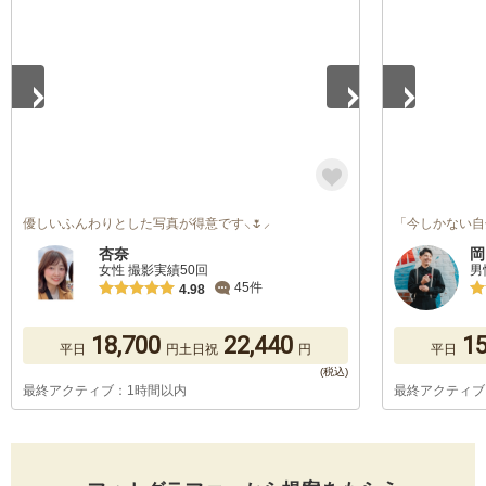
優しいふんわりとした写真が得意です⸜🌷⸝
「今しかない自
杏奈
岡
女性 撮影実績50回
男
45件
4.98
18,700
22,440
15
平日
円
土日祝
円
平日
最終アクティブ：1時間以内
最終アクティブ