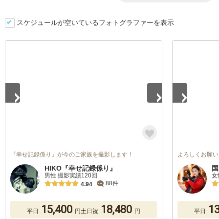
スケジュールが空いているフォトグラファーを表示
1
/
5
1
/
5
『幸せ記録係り』が今のご家族を撮影します！
よろしくお願い
HIKO『幸せ記録係り』
国
男性 撮影実績120回
女
88件
4.94
15,400
18,480
13
平日
円
土日祝
円
平日