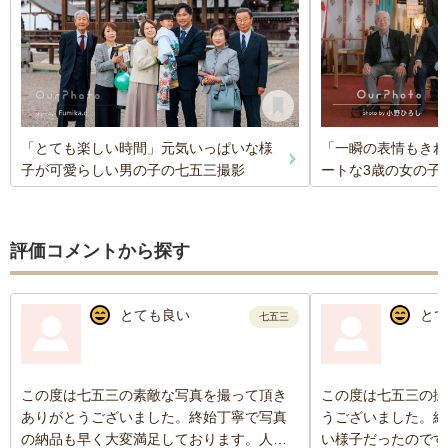
「とても楽しい時間」元気いっぱいな様
「一瞬の表情もきれ
子が可愛らしい男の子の七五三撮影
ートな3歳の女の子
評価コメントから探す
とても良い
とて
七五三
この度は七五三の素敵な写真を撮って頂き
この度は七五三の撮
ありがとうございました。終始丁寧で写真
うございました。終
の納品も早く大変満足しております。人見
い様子だったのです