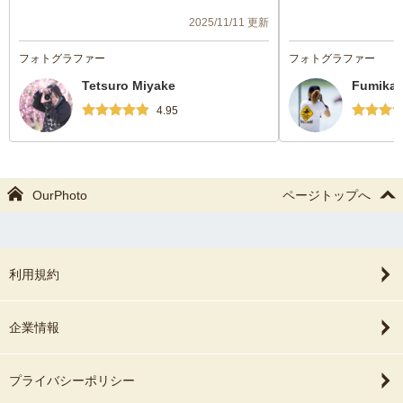
知りな娘にも優しく声掛けして頂き楽しく
先して撮影して頂い
2025/11/11 更新
撮影を終えることができました。また機会
間を過ごす事が出来
がありましたらよろしくお願いいたしま
くなってきてもギリ
フォトグラファー
フォトグラファー
す。
ったfumikaさん
Tetsuro Miyake
Fumika.
す。また機会があり
いしたいです。
4.95
本当にありがとうご
OurPhoto
ページトップへ
利用規約
企業情報
プライバシーポリシー