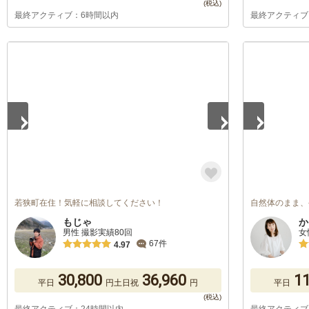
最終アクティブ：6時間以内
最終アクティブ
1
/
5
1
/
5
若狭町在住！気軽に相談してください！
自然体のまま、
もじゃ
か
男性 撮影実績80回
女
67件
4.97
30,800
36,960
11
平日
円
土日祝
円
平日