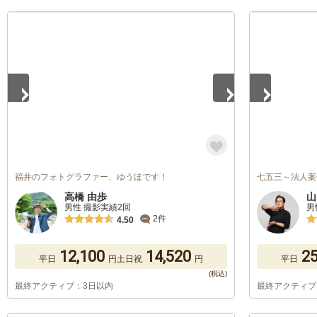
1
/
5
1
/
5
福井のフォトグラファー、ゆうほです！
七五三～法人案
高橋 由歩
山
男性 撮影実績2回
男
2件
4.50
12,100
14,520
25
平日
円
土日祝
円
平日
最終アクティブ：3日以内
最終アクティブ