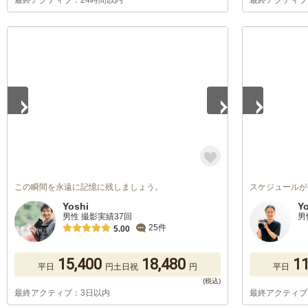
最終アクティブ：24時間以内
最終アクティブ
1
/
5
1
/
5
この瞬間を永遠に記憶に残しましょう。
スケジュールが
Yoshi
Yo
男性 撮影実績37回
男
25件
5.00
15,400
18,480
11
平日
円
土日祝
円
平日
最終アクティブ：3日以内
最終アクティブ