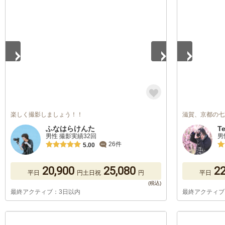
1
/
5
1
/
5
楽しく撮影しましょう！！
滋賀、京都の七
ふなはらけんた
Te
男性 撮影実績32回
男
26件
5.00
20,900
25,080
22
平日
円
土日祝
円
平日
最終アクティブ：3日以内
最終アクティブ
1
/
5
1
/
5