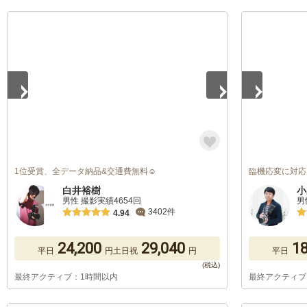
1
/
5
1
/
5
1位受賞、全データ納品&交通費無料☺︎
臨機応変に対応
白井裕樹
小
男性 撮影実績4654回
男
3402件
4.94
24,200
29,040
18
平日
円
土日祝
円
平日
最終アクティブ：1時間以内
最終アクティブ