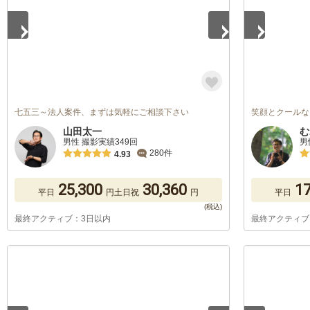
七五三～法人案件、まずは気軽にご相談下さい
笑顔とクールな
山田太一
む
男性 撮影実績349回
男
280件
4.93
25,300
30,360
17
平日
円
土日祝
円
平日
最終アクティブ：3日以内
最終アクティブ
1
/
5
1
/
5