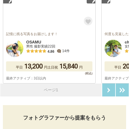
記憶に残る写真をお届けします！
何度も見返した
OSAMU
ch
男性 撮影実績22回
女
14件
4.86
13,200
15,840
20
平日
円
土日祝
円
平日
最終アクティブ：3日以内
最終アクティブ
次のペ
ページ1
フォトグラファーから提案をもらう