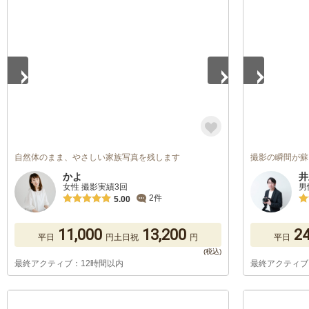
1
/
5
1
/
5
自然体のまま、やさしい家族写真を残します
撮影の瞬間が蘇
かよ
井
女性 撮影実績3回
男
2件
5.00
11,000
13,200
24
平日
円
土日祝
円
平日
最終アクティブ：12時間以内
最終アクティブ
1
/
5
1
/
5