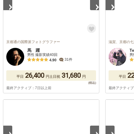
京都通の国際派フォトグラファー
滋賀、京都の七
馬 躍
Te
男性 撮影実績40回
男
31件
4.90
26,400
31,680
22
平日
円
土日祝
円
平日
最終アクティブ：7日以上前
最終アクティブ
1
/
5
1
/
5