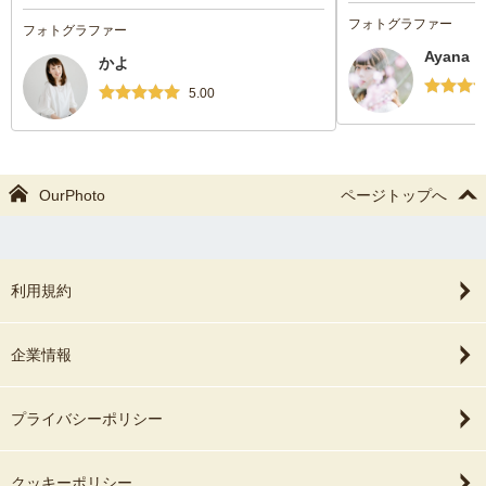
双子が人見知りのため大変だったと思いま
フォトグラファー
フォトグラファー
すが、あやしたり優しく距離をつめていた
Ayana
かよ
だき自然な表情が沢山とれてました。カメ
ラマンさんのお人柄により、写真の家族の
5.00
表情も緊張することなく普段よりも柔らか
く温かみを感じ嬉しかったです。双子の機
嫌も見ながらなので撮影時間を超えてしま
ったのですが変わらず丁寧に撮影していた
OurPhoto
ページトップへ
だきました。作風に惹かれ勇気を出して撮
影を依頼したのですが本当に良かったで
す。
心に残る思い出になりました。
利用規約
本当にありがとうございました！
企業情報
プライバシーポリシー
クッキーポリシー