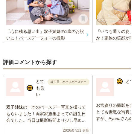
「心に残る思い出」双子姉妹の1歳のお祝
「いつも通りの姿」
いに！バースデーフォトの撮影
か！家族の笑顔が溢
評価コメントから探す
とて
とて
誕生日・ハーフバースデー
も良
い
お宮参りの撮影をお
双子姉妹の一才のバースデー写真を撮って
とても素敵な写真ば
もらいました！両家家族集まっての誕生日
すが、Ayanaさん
会でした。当日は撮影時間より少し早めに
頼して本当に良かっ
入っていただき自己紹介や撮影の準備など
2026/07/21 更新
スムーズに行っていただきました。撮影も