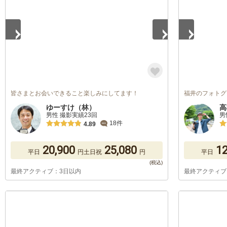
皆さまとお会いできること楽しみにしてます！
福井のフォトグ
ゆーすけ（林）
高
男性 撮影実績23回
男
18件
4.89
20,900
25,080
12
平日
円
土日祝
円
平日
最終アクティブ：3日以内
最終アクティブ
1
/
5
1
/
5