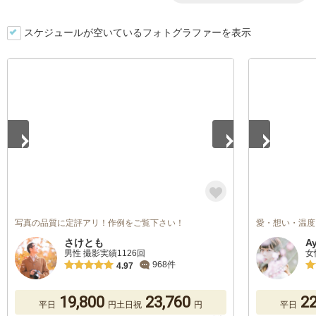
スケジュールが空いているフォトグラファーを表示
1
/
5
1
/
5
写真の品質に定評アリ！作例をご覧下さい！
愛・想い・温度
さけとも
A
男性 撮影実績1126回
女
968件
4.97
19,800
23,760
22
平日
円
土日祝
円
平日