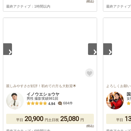
最終アクティブ：1時間以内
最終アクティブ
1
/
5
1
/
5
親しみやすさが好評！初めての方も大歓迎🌟
よろしくお願い
イノウエショウヤ
国
男性 撮影実績981回
女
684件
4.94
20,900
25,080
13
平日
円
土日祝
円
平日