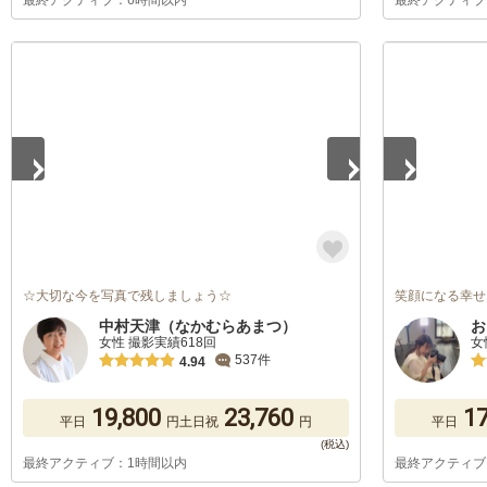
最終アクティブ：6時間以内
最終アクティブ
1
/
5
1
/
5
☆大切な今を写真で残しましょう☆
笑顔になる幸せ
中村天津（なかむらあまつ）
お
女性 撮影実績618回
女
537件
4.94
19,800
23,760
17
平日
円
土日祝
円
平日
最終アクティブ：1時間以内
最終アクティブ