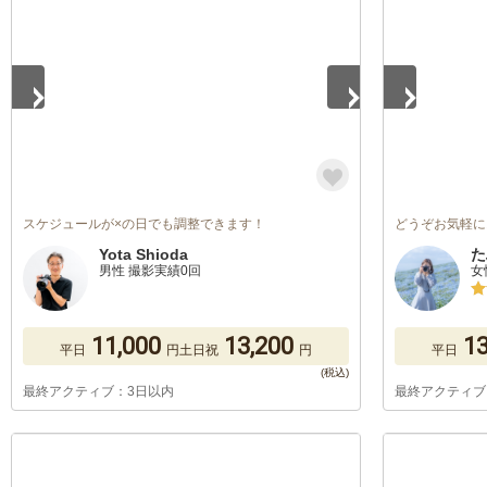
スケジュールが×の日でも調整できます！
どうぞお気軽に
Yota Shioda
た
男性 撮影実績0回
女
11,000
13,200
13
平日
円
土日祝
円
平日
最終アクティブ：3日以内
最終アクティブ
1
/
5
1
/
5