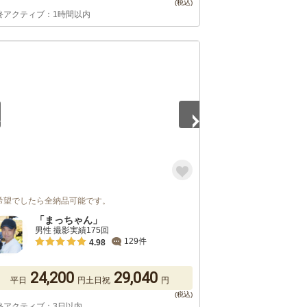
終アクティブ：1時間以内
5
希望でしたら全納品可能です。
「まっちゃん」
男性 撮影実績175回
129件
4.98
24,200
29,040
平日
円
土日祝
円
終アクティブ：3日以内