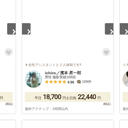
1
/
5
1
/
👩‍女性アシスタントと２人体制です‼️
☆
ichiro／濱本 昇一郎
男性 撮影実績168回
109件
4.96
18,700
22,440
円
平日
円
土日祝
円
最終アクティブ：1時間以内
最
1
/
5
1
/