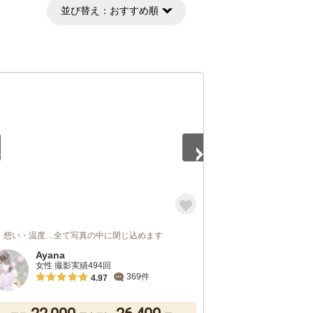
並び替え：
おすすめ順
5
・想い・温度…全て写真の中に閉じ込めます
Ayana
女性 撮影実績494回
369件
4.97