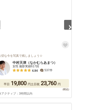
5
大切な今を写真で残しましょう☆
中村天津（なかむらあまつ）
女性 撮影実績617回
537件
4.94
19,800
23,760
平日
円
土日祝
円
終アクティブ：3時間以内
5