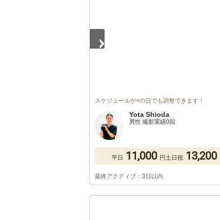
スケジュールが×の日でも調整できます！
Yota Shioda
男性 撮影実績0回
11,000
13,200
平日
円
土日祝
最終アクティブ：3日以内
1
/
5