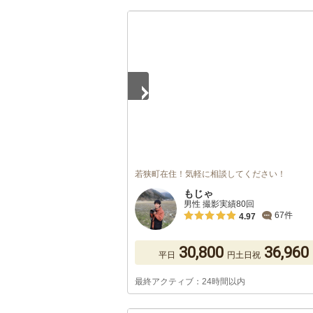
1
/
5
若狭町在住！気軽に相談してください！
もじゃ
男性 撮影実績80回
67件
4.97
30,800
36,960
平日
円
土日祝
最終アクティブ：24時間以内