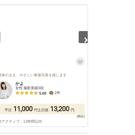
5
然体のまま、やさしい家族写真を残します
かよ
女性 撮影実績3回
2件
5.00
11,000
13,200
平日
円
土日祝
円
終アクティブ：12時間以内