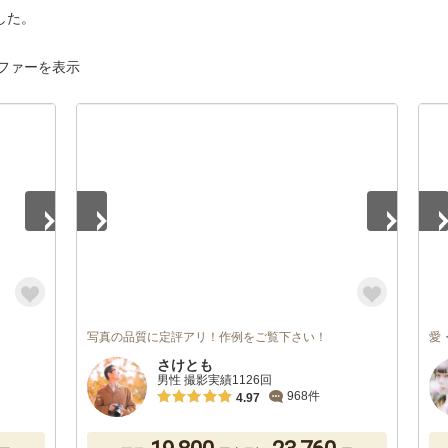
した。
ファーを表示
1
/
5
1
/
写真の品質に定評アリ！作例をご覧下さい！
愛
さけとも
男性 撮影実績1126回
968件
4.97