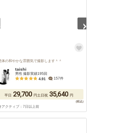
然体の和やかな雰囲気で撮影します＾＾
taishi
男性 撮影実績195回
157件
4.91
29,700
35,640
平日
円
土日祝
円
終アクティブ：7日以上前
5