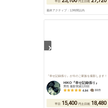
23,100
27,720
平日
円
土日祝
最終アクティブ：12時間以内
1
/
5
『幸せ記録係り』が今のご家族を撮影します！
HIKO『幸せ記録係り』
男性 撮影実績120回
88件
4.94
15,400
18,480
平日
円
土日祝