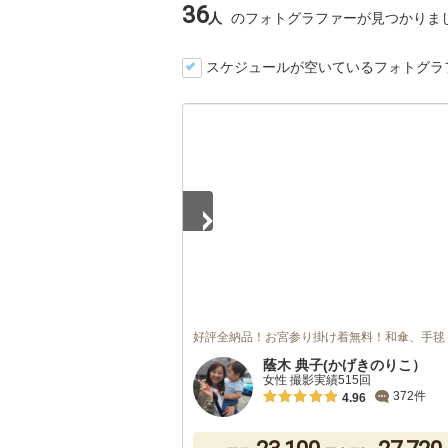
36
人
のフォトグラファーが見つかりま
スケジュールが空いているフォトグラ
1
/
5
好評全納品！お宮参り掛け着無料！和傘、手毬
蔭木 典子(かげきのりこ）
女性 撮影実績515回
372件
4.96