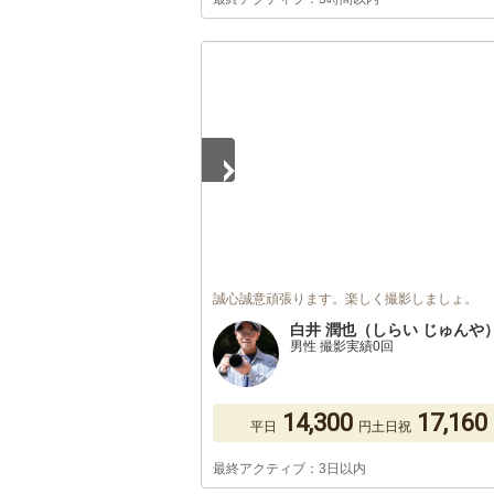
1
/
5
誠心誠意頑張ります。楽しく撮影しましょ。
白井 潤也（しらい じゅんや
男性 撮影実績0回
14,300
17,160
平日
円
土日祝
最終アクティブ：3日以内