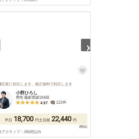
5
機応変に対応します。修正無料で対応します
小野ひろし
男性 撮影実績164回
122件
4.97
18,700
22,440
平日
円
土日祝
円
終アクティブ：3時間以内