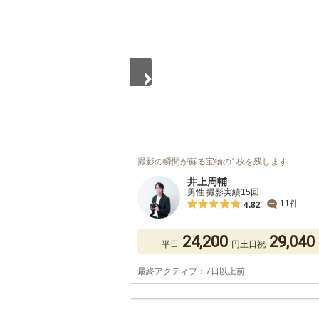
1
/
5
撮影の瞬間が蘇る宝物の1枚を残します
井上周輔
男性 撮影実績15回
11件
4.82
24,200
29,040
平日
円
土日祝
最終アクティブ：7日以上前
1
/
5