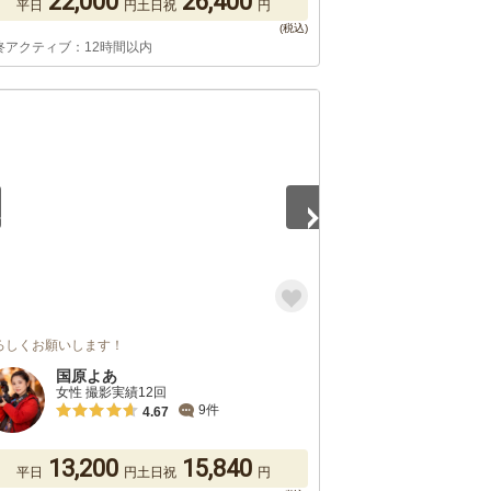
22,000
26,400
平日
円
土日祝
円
終アクティブ：12時間以内
5
ろしくお願いします！
国原よあ
女性 撮影実績12回
9件
4.67
13,200
15,840
平日
円
土日祝
円