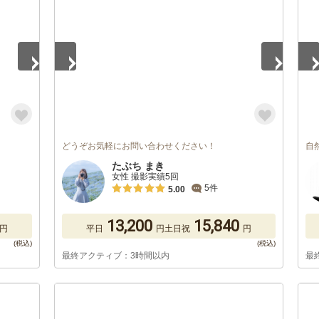
どうぞお気軽にお問い合わせください！
自
たぶち まき
女性 撮影実績5回
5件
5.00
13,200
15,840
円
平日
円
土日祝
円
最終アクティブ：3時間以内
最
1
/
5
1
/