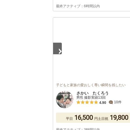
最終アクティブ：6時間以内
1
/
5
子どもと家族の愛おしく尊い瞬間を残したい
さかい たくろう
男性 撮影実績13回
10件
4.90
16,500
19,800
平日
円
土日祝
最終アクティブ：3時間以内