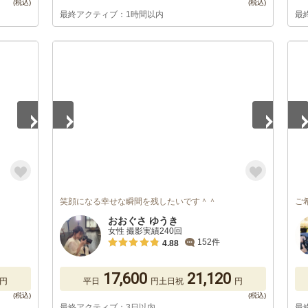
最終アクティブ：1時間以内
最
1
/
5
1
/
笑顔になる幸せな瞬間を残したいです＾＾
ご
おおぐさ ゆうき
女性 撮影実績240回
152件
4.88
17,600
21,120
円
平日
円
土日祝
円
最終アクティブ：3日以内
最