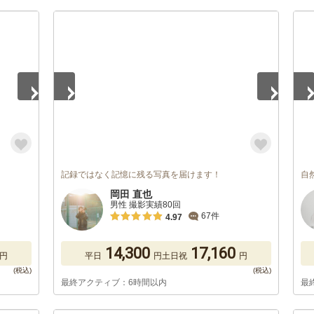
1
/
5
1
/
記録ではなく記憶に残る写真を届けます！
自
岡田 直也
男性 撮影実績80回
67件
4.97
14,300
17,160
円
平日
円
土日祝
円
最終アクティブ：6時間以内
最