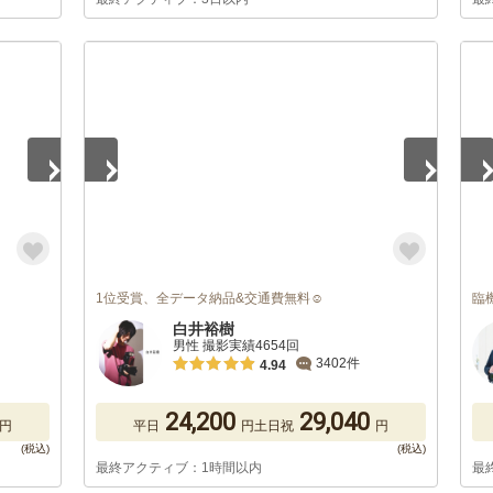
1
/
5
1
/
1位受賞、全データ納品&交通費無料☺︎
臨
）
白井裕樹
男性 撮影実績4654回
3402件
4.94
24,200
29,040
円
平日
円
土日祝
円
最終アクティブ：1時間以内
最