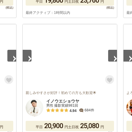
19,800
23,760
円
平日
円
土日祝
円
最終アクティブ：1時間以内
最
1
/
5
1
/
親しみやすさが好評！初めての方も大歓迎🌟
よ
イノウエショウヤ
男性 撮影実績981回
684件
4.94
20,900
25,080
円
平日
円
土日祝
円