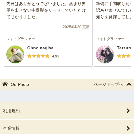
先日はありがとうございました。あまり要
準備に手間取り到着
望を出せない中撮影をリードしていただけ
訳ありませんでした
て助かりました。
知りを発揮してしま
素敵な写真をありがとうございます。家族
写真は難しい雰囲気
2025/04/20 更新
にも大変喜ばれ、素敵に思い出を残すこと
保つなどして、知ら
ができました。
をたくさん撮ってい
フォトグラファー
フォトグラファー
また機会ありましたらよろしくお願いしま
しました。6歳8歳
Ohno nagisa
Tetsuro
す🙇
まった写真も撮って
の枚数も想像してい
4.93
真館では考えられな
人数が多いしみんな
しい撮影だったかと
念の日に素晴らしい
OurPhoto
ページトップへ
き感謝です！
利用規約
企業情報