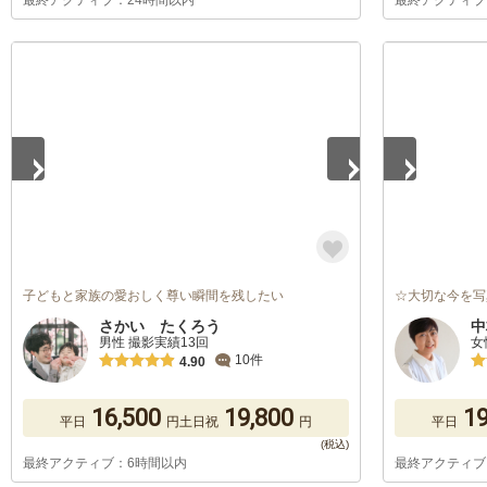
最終アクティブ：24時間以内
最終アクティブ
1
/
5
1
/
5
子どもと家族の愛おしく尊い瞬間を残したい
☆大切な今を写
さかい たくろう
中
男性 撮影実績13回
女
10件
4.90
16,500
19,800
19
平日
円
土日祝
円
平日
最終アクティブ：6時間以内
最終アクティブ