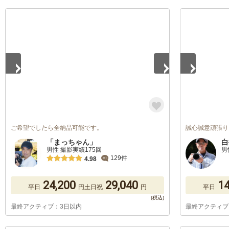
1
/
5
1
/
5
ご希望でしたら全納品可能です。
誠心誠意頑張り
「まっちゃん」
白
男性 撮影実績175回
男
129件
4.98
24,200
29,040
14
平日
円
土日祝
円
平日
最終アクティブ：3日以内
最終アクティブ