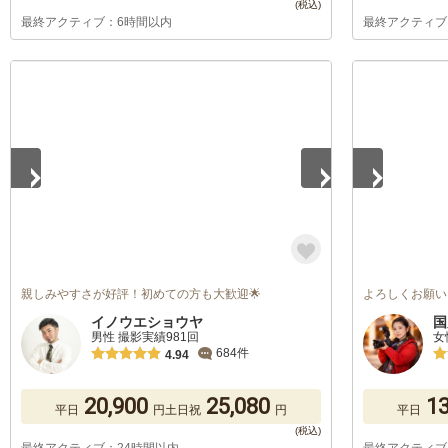
最終アクティブ：6時間以内
最終アクティブ
1
/
5
1
/
5
親しみやすさが好評！初めての方も大歓迎🌟
よろしくお願い
イノウエショウヤ
国
男性 撮影実績981回
女
684件
4.94
20,900
25,080
13
平日
円
土日祝
円
平日