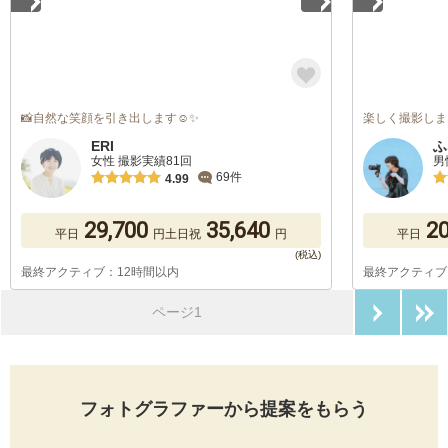
📸自然な笑顔を引き出します☺️✨
楽しく撮影しま
ERI
ふ
女性 撮影実績81回
男
69件
4.99
29,700
35,640
20
平日
円
土日祝
円
平日
最終アクティブ：12時間以内
最終アクティブ
次のペ
ページ1
フォトグラファーから提案をもらう