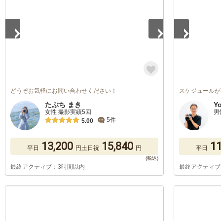
どうぞお気軽にお問い合わせください！
スケジュールが
たぶち まき
Yo
女性 撮影実績5回
男
5件
5.00
13,200
15,840
11
平日
円
土日祝
円
平日
最終アクティブ：3時間以内
最終アクティブ
1
/
5
1
/
5