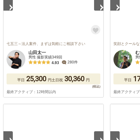
七五三～法人案件、まずは気軽にご相談下さい
笑顔とクールな
山田太一
む
男性 撮影実績349回
男
280件
4.93
25,300
30,360
17
平日
円
土日祝
円
平日
最終アクティブ：12時間以内
最終アクティブ
1
/
5
1
/
5