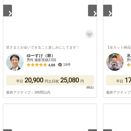
皆さまとお会いできること楽しみにしてます！
【全カット納品
ゆーすけ（林）
水
男性 撮影実績23回
男
18件
4.89
20,900
25,080
17
平日
円
土日祝
円
平日
最終アクティブ：3時間以内
最終アクティブ
1
/
5
1
/
5