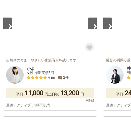
自然体のまま、やさしい家族写真を残します
撮影の瞬間が蘇
かよ
井
女性 撮影実績3回
男
2件
5.00
11,000
13,200
24
平日
円
土日祝
円
平日
最終アクティブ：3時間以内
最終アクティブ
1
/
5
1
/
5