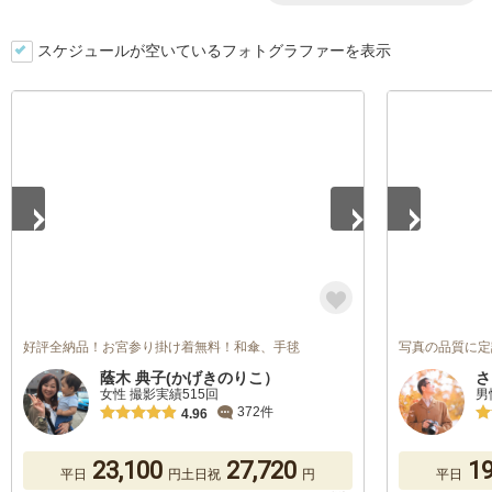
スケジュールが空いているフォトグラファーを表示
1
/
5
1
/
5
好評全納品！お宮参り掛け着無料！和傘、手毬
写真の品質に定
蔭木 典子(かげきのりこ）
さ
女性 撮影実績515回
男
372件
4.96
23,100
27,720
19
平日
円
土日祝
円
平日