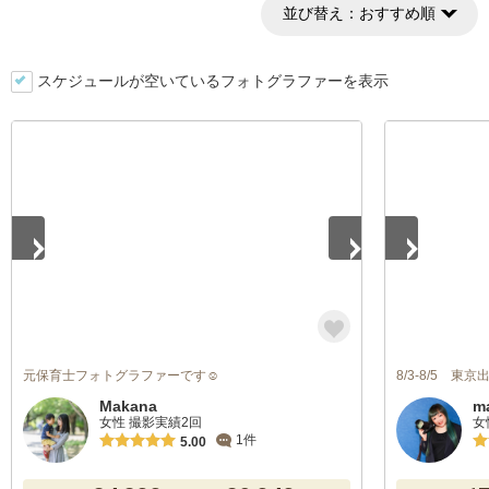
並び替え：
おすすめ順
スケジュールが空いているフォトグラファーを表示
1
/
3
1
/
5
元保育士フォトグラファーです☺️
8/3-8/5 東京
Makana
m
女性 撮影実績2回
女
1件
5.00