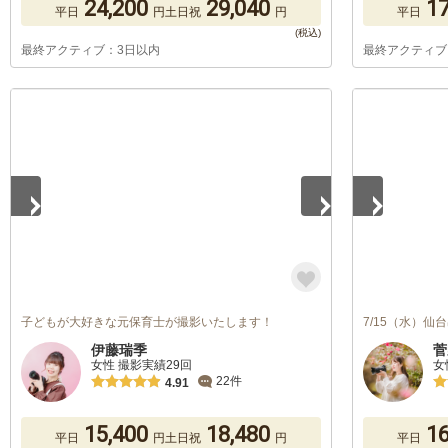
24,200
29,040
17
平日
円
土日祝
円
平日
最終アクティブ：3日以内
最終アクティブ
1
/
3
1
/
5
子どもが大好きな元保育士が撮影いたします！
7/15（水）
伊藤瑞季
菅
女性 撮影実績29回
女
22件
4.91
15,400
18,480
16
平日
円
土日祝
円
平日