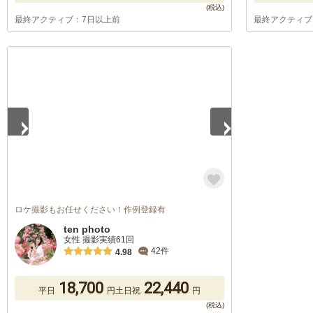
最終アクティブ：7日以上前
最終アクティブ
1
/
5
ロケ撮影もお任せください！作例登録有
ten photo
女性 撮影実績61回
42件
4.98
18,700
22,440
平日
円
土日祝
円