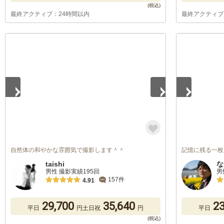
最終アクティブ：24時間以内
最終アクティブ
1
/
5
1
/
5
自然体の和やかな雰囲気で撮影します＾＾
記憶に残る一枚
taishi
な
男性 撮影実績195回
男
157件
4.91
29,700
35,640
23
平日
円
土日祝
円
平日