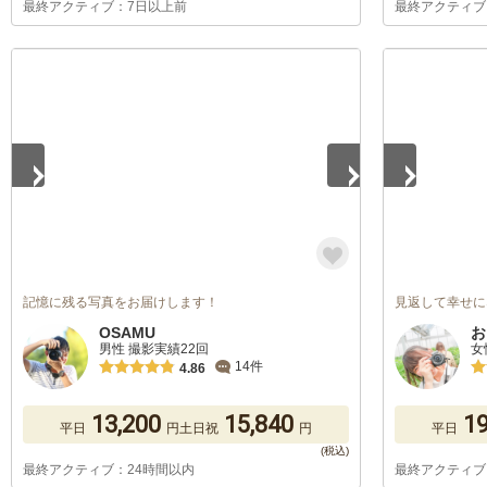
最終アクティブ：7日以上前
最終アクティブ
1
/
5
1
/
5
記憶に残る写真をお届けします！
見返して幸せに
OSAMU
お
男性 撮影実績22回
女
14件
4.86
13,200
15,840
19
平日
円
土日祝
円
平日
最終アクティブ：24時間以内
最終アクティブ