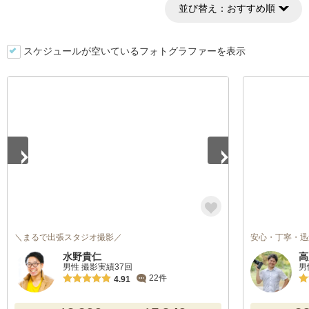
並び替え：
おすすめ順
スケジュールが空いているフォトグラファーを表示
1
/
3
＼まるで出張スタジオ撮影／
安心・丁寧・迅
水野貴仁
高
男性 撮影実績37回
男
22件
4.91