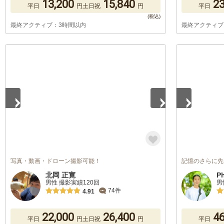
13,200
15,840
23
平日
円
土日祝
円
平日
最終アクティブ：3時間以内
最終アクティブ
1
/
5
1
/
5
写真・動画・ドローン撮影可能！
記憶のさらに先
北岡 正寛
P
男性 撮影実績120回
男
74件
4.91
22,000
26,400
46
平日
円
土日祝
円
平日