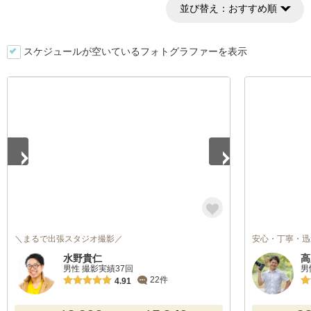
並び替え：
おすすめ順
スケジュールが空いているフォトグラファーを表示
1
/
3
＼まるで出張スタジオ撮影／
安心・丁寧・迅
水野貴仁
高
男性 撮影実績37回
男
22件
4.91