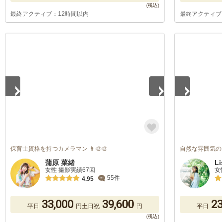
最終アクティブ：12時間以内
最終アクティブ
1
/
5
1
/
5
保育士資格を持つカメラマン 👩‍🎨🎨
自然な雰囲気の
蒲原 菜緒
Li
女性 撮影実績67回
女
55件
4.95
33,000
39,600
23
平日
円
土日祝
円
平日