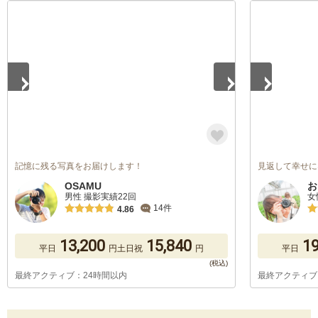
1
/
5
1
/
5
記憶に残る写真をお届けします！
見返して幸せに
OSAMU
お
男性 撮影実績22回
女
14件
4.86
13,200
15,840
19
平日
円
土日祝
円
平日
最終アクティブ：24時間以内
最終アクティブ