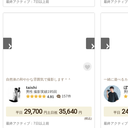
最終アクティブ：7日以上前
最終アクティブ
1
/
5
1
/
5
自然体の和やかな雰囲気で撮影します＾＾
一緒に遊べるカ
taishi
ぽ
男性 撮影実績195回
男
157件
4.91
29,700
35,640
24
平日
円
土日祝
円
平日
最終アクティブ：7日以上前
最終アクティブ