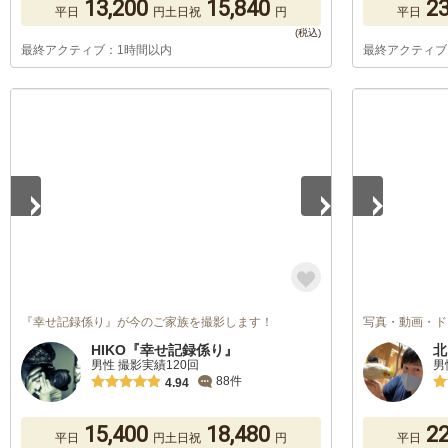
13,200
15,840
23
平日
円
土日祝
円
平日
最終アクティブ：1時間以内
最終アクティブ
1
/
5
1
/
5
『幸せ記録係り』が今のご家族を撮影します！
写真・動画・ド
HIKO『幸せ記録係り』
北
男性 撮影実績120回
男
88件
4.94
15,400
18,480
22
平日
円
土日祝
円
平日