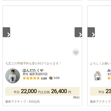
1
/
5
1
/
5
七五三の早期予約も受け付けております！
よろしくお願い
ほんだたくや
み
男性 撮影実績65回
女
54件
4.89
22,000
26,400
23
平日
円
土日祝
円
平日
最終アクティブ：6日以内
最終アクティブ