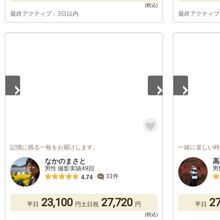
最終アクティブ：3日以内
最終アクティブ
1
/
5
1
/
5
記憶に残る一枚をお届けします。
一緒に楽しい時
なかのまさと
高
男性 撮影実績49回
男
31件
4.74
23,100
27,720
27
平日
円
土日祝
円
平日