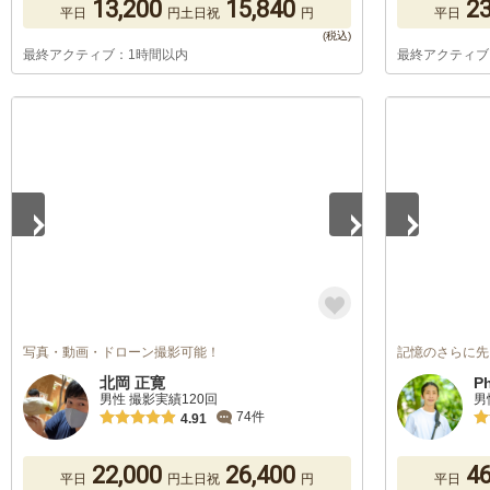
13,200
15,840
23
平日
円
土日祝
円
平日
最終アクティブ：1時間以内
最終アクティブ
1
/
5
1
/
5
写真・動画・ドローン撮影可能！
記憶のさらに先
北岡 正寛
P
男性 撮影実績120回
男
74件
4.91
22,000
26,400
46
平日
円
土日祝
円
平日