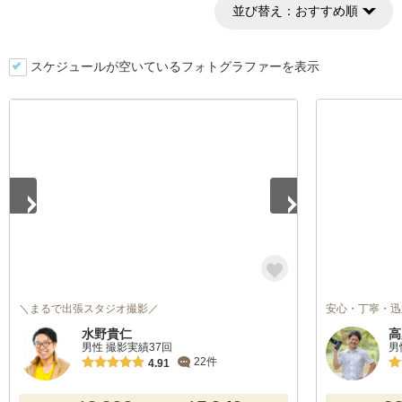
並び替え：
おすすめ順
スケジュールが空いているフォトグラファーを表示
1
/
3
＼まるで出張スタジオ撮影／
安心・丁寧・迅
水野貴仁
高
男性 撮影実績37回
男
22件
4.91