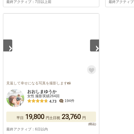
最終アクティブ：7日以上前
最終アクティブ
1
/
5
見返して幸せになる写真を撮影します📸
おおしまゆうか
女性 撮影実績264回
194件
4.73
19,800
23,760
平日
円
土日祝
円
最終アクティブ：6日以内