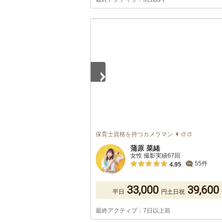
1
/
5
保育士資格を持つカメラマン 👩‍🎨🎨
蒲原 菜緒
女性 撮影実績67回
55件
4.95
33,000
39,600
平日
円
土日祝
最終アクティブ：7日以上前