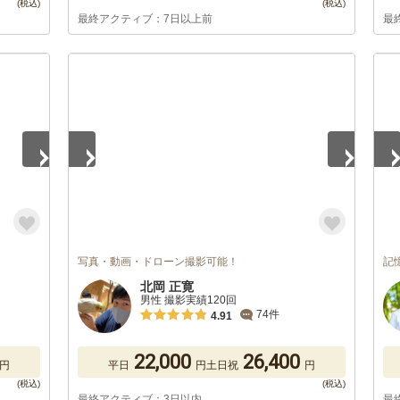
最終アクティブ：7日以上前
最
1
/
5
1
/
写真・動画・ドローン撮影可能！
記
北岡 正寛
男性 撮影実績120回
74件
4.91
22,000
26,400
円
平日
円
土日祝
円
最終アクティブ：3日以内
最