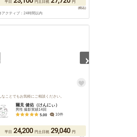
23,100
27,720
平日
円
土日祝
円
終アクティブ：24時間以内
5
んなことでもお気軽にご相談ください。
爾見 健佑（けんにぃ）
男性 撮影実績14回
10件
5.00
24,200
29,040
平日
円
土日祝
円