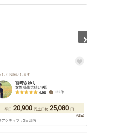
5
ろしくお願いします！
宮崎さゆり
女性 撮影実績149回
122件
4.98
20,900
25,080
平日
円
土日祝
円
終アクティブ：3日以内