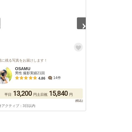
憶に残る写真をお届けします！
OSAMU
男性 撮影実績21回
14件
4.86
13,200
15,840
平日
円
土日祝
円
終アクティブ：3日以内