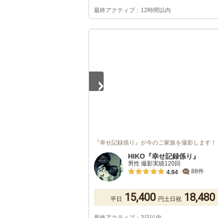
最終アクティブ：12時間以内
1
/
5
『幸せ記録係り』が今のご家族を撮影します！
HIKO『幸せ記録係り』
男性 撮影実績120回
88件
4.94
15,400
18,480
平日
円
土日祝
最終アクティブ：3日以内