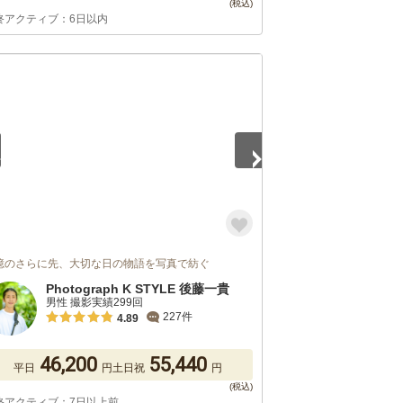
終アクティブ：6日以内
5
憶のさらに先、大切な日の物語を写真で紡ぐ
Photograph K STYLE 後藤一貴
男性 撮影実績299回
227件
4.89
46,200
55,440
平日
円
土日祝
円
終アクティブ：7日以上前