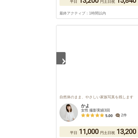
13,200
15,840
平日
円
土日祝
最終アクティブ：1時間以内
1
/
3
自然体のまま、やさしい家族写真を残します
かよ
女性 撮影実績3回
2件
5.00
11,000
13,200
平日
円
土日祝