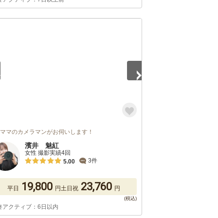
5
児ママのカメラマンがお伺いします！
濱井 魅紅
女性 撮影実績4回
3件
5.00
19,800
23,760
平日
円
土日祝
円
終アクティブ：6日以内