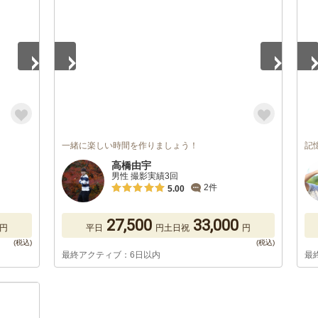
一緒に楽しい時間を作りましょう！
記
高橋由宇
男性 撮影実績3回
2件
5.00
27,500
33,000
円
平日
円
土日祝
円
最終アクティブ：6日以内
最