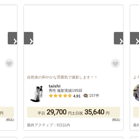
1
/
5
1
/
自然体の和やかな雰囲気で撮影します＾＾
よ
taishi
男性 撮影実績195回
157件
4.91
29,700
35,640
円
平日
円
土日祝
円
最終アクティブ：6日以内
最