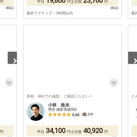
19,800
23,760
円
平日
円
土日祝
円
最終アクティブ：3時間以内
最
1
/
和装、神社での撮影、ご相談ください！
ど
小林 政央
男性 撮影実績9回
6件
5.00
34,100
40,920
円
平日
円
土日祝
円