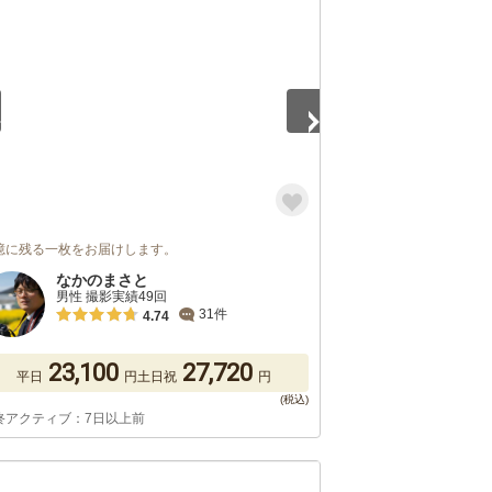
5
憶に残る一枚をお届けします。
なかのまさと
男性 撮影実績49回
31件
4.74
23,100
27,720
平日
円
土日祝
円
終アクティブ：7日以上前
5