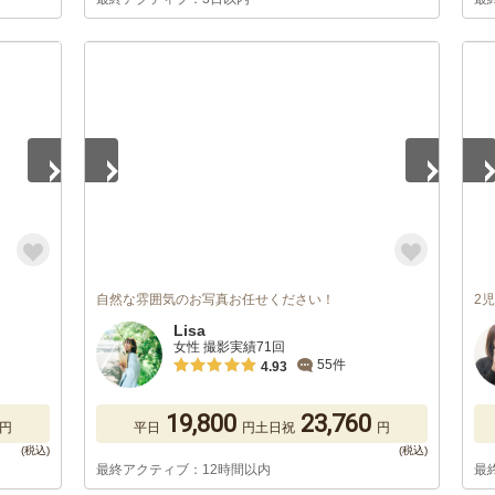
1
/
5
1
/
自然な雰囲気のお写真お任せください！
2
Lisa
女性 撮影実績71回
55件
4.93
19,800
23,760
円
平日
円
土日祝
円
最終アクティブ：12時間以内
最