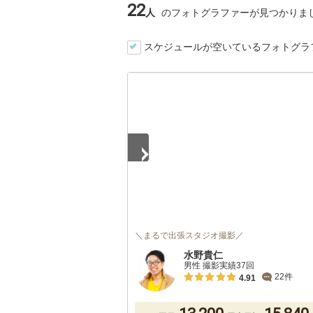
22
人
のフォトグラファーが見つかりま
スケジュールが空いているフォトグラ
1
/
3
＼まるで出張スタジオ撮影／
水野貴仁
男性 撮影実績37回
22件
4.91