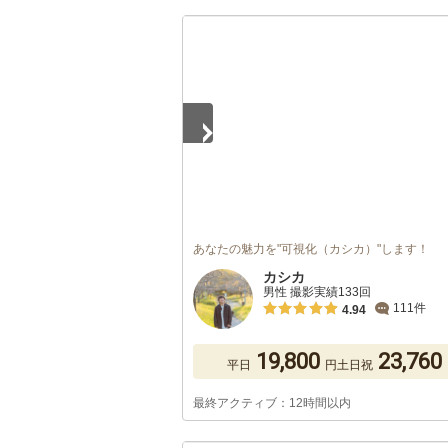
1
/
5
あなたの魅力を"可視化（カシカ）"します！
カシカ
男性 撮影実績133回
111件
4.94
19,800
23,760
平日
円
土日祝
最終アクティブ：12時間以内