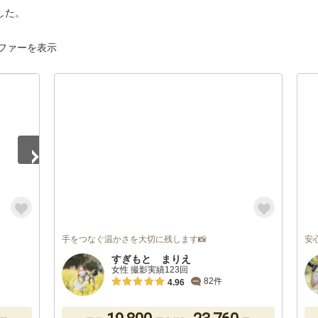
した。
ファーを表示
手をつなぐ温かさを大切に残します📸
安
すぎもと まりえ
女性 撮影実績123回
82件
4.96