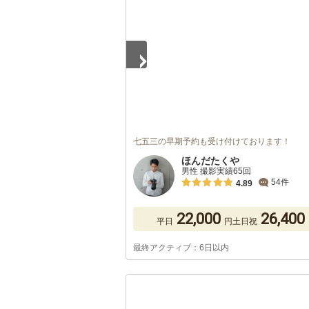
七五三の早期予約も受け付けております！
ほんだたくや
男性 撮影実績65回
54件
4.89
22,000
26,400
平日
円
土日祝
最終アクティブ：6日以内
1
/
5