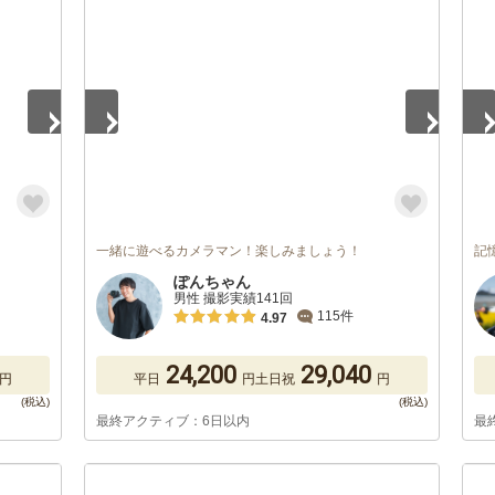
1
/
5
1
/
一緒に遊べるカメラマン！楽しみましょう！
記
ぽんちゃん
男性 撮影実績141回
115件
4.97
24,200
29,040
円
平日
円
土日祝
円
最終アクティブ：6日以内
最
1
/
5
1
/