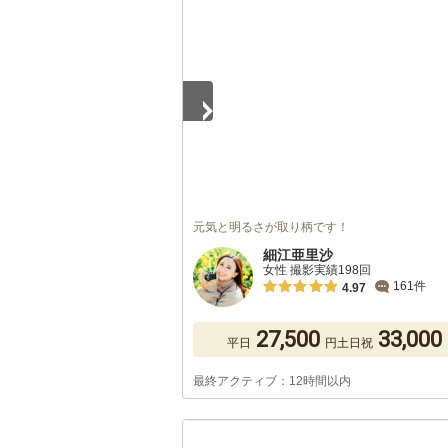
1
/
5
元気と明るさが取り柄です！
細江亜里沙
女性 撮影実績198回
161件
4.97
27,500
33,000
平日
円
土日祝
最終アクティブ：12時間以内
1
/
5