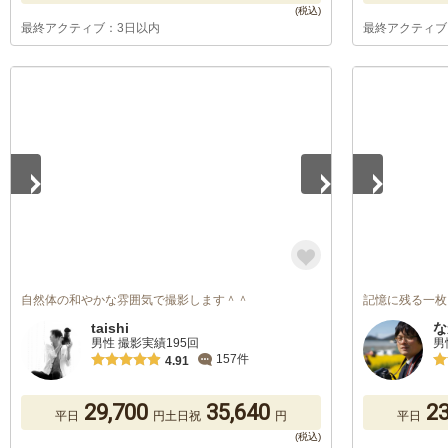
最終アクティブ：3日以内
最終アクティブ
1
/
5
1
/
5
自然体の和やかな雰囲気で撮影します＾＾
記憶に残る一枚
taishi
な
男性 撮影実績195回
男
157件
4.91
29,700
35,640
23
平日
円
土日祝
円
平日