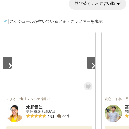
並び替え：
おすすめ順
スケジュールが空いているフォトグラファーを表示
1
/
3
＼まるで出張スタジオ撮影／
安心・丁寧・迅
水野貴仁
高
男性 撮影実績37回
男
22件
4.91