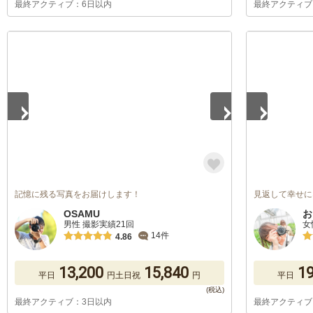
最終アクティブ：6日以内
最終アクティブ
1
/
5
1
/
5
記憶に残る写真をお届けします！
見返して幸せに
OSAMU
お
男性 撮影実績21回
女
14件
4.86
13,200
15,840
19
平日
円
土日祝
円
平日
最終アクティブ：3日以内
最終アクティブ