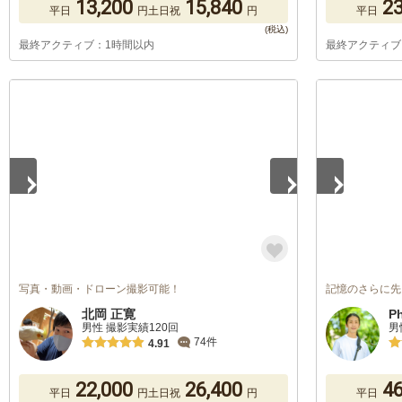
13,200
15,840
23
平日
円
土日祝
円
平日
最終アクティブ：1時間以内
最終アクティブ
1
/
5
1
/
5
写真・動画・ドローン撮影可能！
記憶のさらに先
北岡 正寛
P
男性 撮影実績120回
男
74件
4.91
22,000
26,400
46
平日
円
土日祝
円
平日