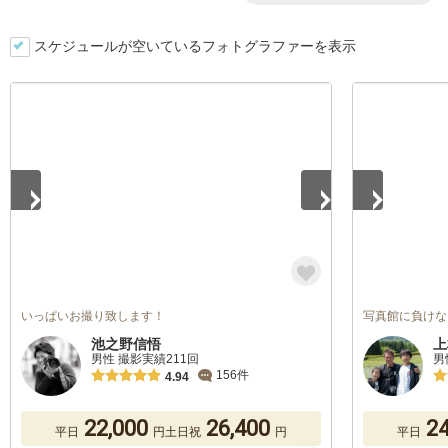
スケジュールが空いているフォトグラファーを表示
1
/
5
1
/
5
いっぱいお撮り致します！
写真館に負けな
池之野信悟
上
男性 撮影実績211回
男
156件
4.94
22,000
26,400
24
平日
円
土日祝
円
平日