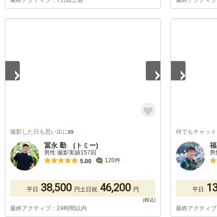
最終アクティブ：7日以上前
最終アクティブ
1
/
5
1
/
5
撮影した日も思い出に📸
何でもチャット
冨永 勤 (トミー)
福
男性 撮影実績157回
男
120件
5.00
38,500
46,200
13
平日
円
土日祝
円
平日
最終アクティブ：24時間以内
最終アクティブ