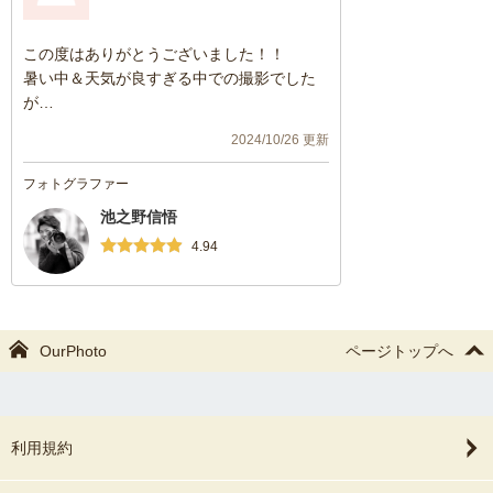
この度はありがとうございました！！
暑い中＆天気が良すぎる中での撮影でした
が
子供の体調を考えて日陰で撮影してくださ
2024/10/26 更新
ったりと配慮いただき大変助かりました。
納品いただいた写真もどれも素敵で感動し
フォトグラファー
ました。
池之野信悟
ありがとうございました！！！
今回は里帰りでのお宮参りの撮影でしたが
4.94
次回以降熊本で写真の撮影をお願いする場
合はまたお願いしたいです。
OurPhoto
ページトップへ
利用規約