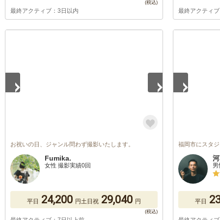
最終アクティブ：3日以内
最終アクティブ
1
/
5
1
/
5
お祝いの日、ジャンル問わず撮影いたします。
福岡市にスタジ
Fumika.
河
女性 撮影実績0回
男
24,200
29,040
23
平日
円
土日祝
円
平日