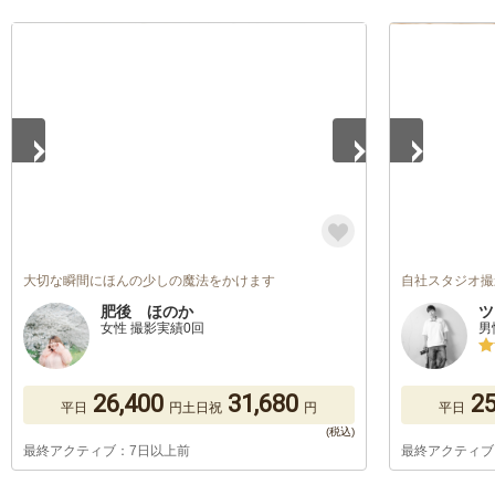
1
/
5
1
/
5
大切な瞬間にほんの少しの魔法をかけます
自社スタジオ撮
肥後 ほのか
ツ
女性 撮影実績0回
男
26,400
31,680
25
平日
円
土日祝
円
平日
最終アクティブ：7日以上前
最終アクティブ