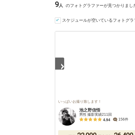
9
人
のフォトグラファーが見つかりまし
スケジュールが空いているフォトグラ
1
/
5
いっぱいお撮り致します！
池之野信悟
男性 撮影実績211回
156件
4.94