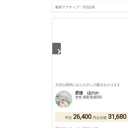
最終アクティブ：3日以内
1
/
5
大切な瞬間にほんの少しの魔法をかけます
肥後 ほのか
女性 撮影実績0回
26,400
31,680
平日
円
土日祝