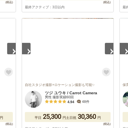
最終アクティブ：3日以内
最
1
/
5
1
/
自社スタジオ撮影+ロケーション撮影も可能✨
保
ツジ ユウキ / Carrot Camera
男性 撮影実績60回
48件
4.94
25,300
30,360
円
平日
円
土日祝
円