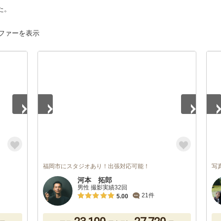
た。
ファーを表示
1
/
5
1
/
福岡市にスタジオあり！出張対応可能！
写
河本 拓郎
男性 撮影実績32回
21件
5.00