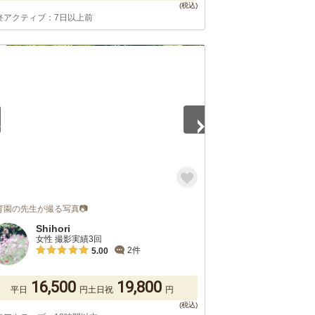
終アクティブ：7日以上前
5
育園の先生が撮る写真📷
Shihori
女性 撮影実績3回
2件
5.00
16,500
19,800
平日
円
土日祝
円