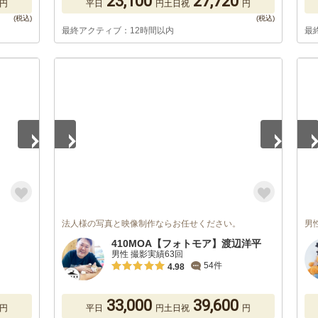
23,100
27,720
円
平日
円
土日祝
円
最終アクティブ：12時間以内
最
1
/
5
1
/
法人様の写真と映像制作ならお任せください。
男
410MOA【フォトモア】渡辺洋平
男性 撮影実績63回
54件
4.98
33,000
39,600
円
平日
円
土日祝
円