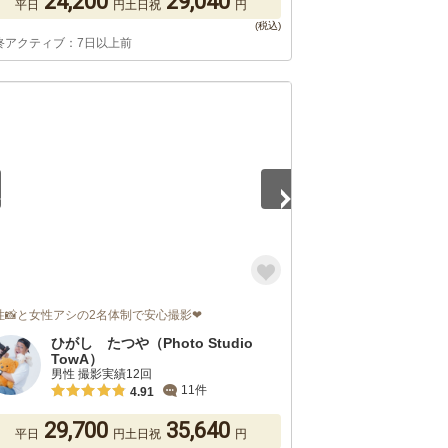
24,200
29,040
平日
円
土日祝
円
終アクティブ：7日以上前
5
性📸と女性アシの2名体制で安心撮影❤
ひがし たつや（Photo Studio
TowA）
男性 撮影実績12回
11件
4.91
29,700
35,640
平日
円
土日祝
円