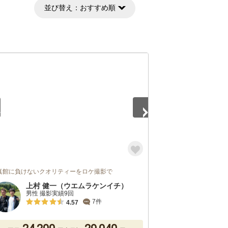
並び替え：
おすすめ順
5
真館に負けないクオリティーをロケ撮影で
上村 健一（ウエムラケンイチ）
男性 撮影実績9回
7件
4.57