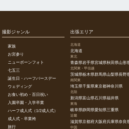
撮影ジャンル
出張エリア
北海道
家族
北海道
お宮参り
東北
ニューボーンフォト
青森県
岩手県
宮城県
秋田県
山形
北関東・甲信越
七五三
茨城県
栃木県
群馬県
山梨県
長野
誕生日・ハーフバースデー
南関東
埼玉県
千葉県
東京都
神奈川県
ウェディング
北陸
お食い初め・百日祝い
新潟県
富山県
石川県
福井県
入園卒園・入学卒業
東海
岐阜県
静岡県
愛知県
三重県
ハーフ成人式（1/2成人式）
近畿
成人式・卒業袴
滋賀県
京都府
大阪府
兵庫県
奈良
旅行
中国