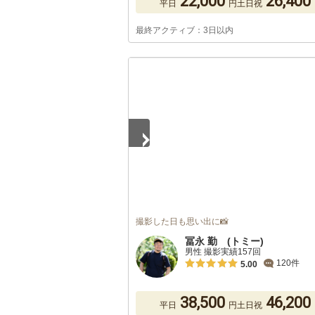
22,000
26,400
平日
円
土日祝
最終アクティブ：3日以内
1
/
5
撮影した日も思い出に📸
冨永 勤 (トミー)
男性 撮影実績157回
120件
5.00
38,500
46,200
平日
円
土日祝