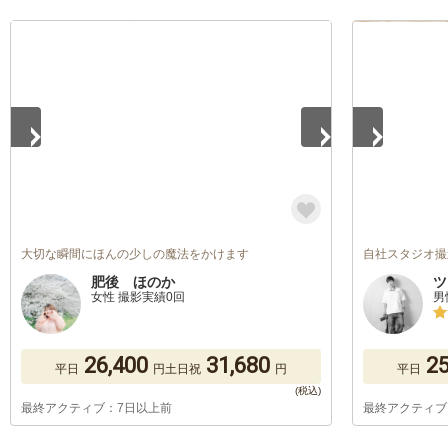
1
/
5
1
/
5
大切な瞬間にほんの少しの魔法をかけます
自社スタジオ撮
肥後 ほのか
ツ
女性 撮影実績0回
男
26,400
31,680
25
平日
円
土日祝
円
平日
最終アクティブ：7日以上前
最終アクティブ