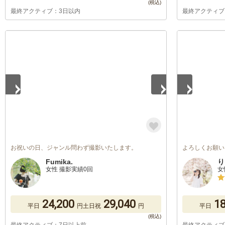
最終アクティブ：3日以内
最終アクティブ
1
/
5
1
/
5
お祝いの日、ジャンル問わず撮影いたします。
よろしくお願い
Fumika.
り
女性 撮影実績0回
女
24,200
29,040
18
平日
円
土日祝
円
平日