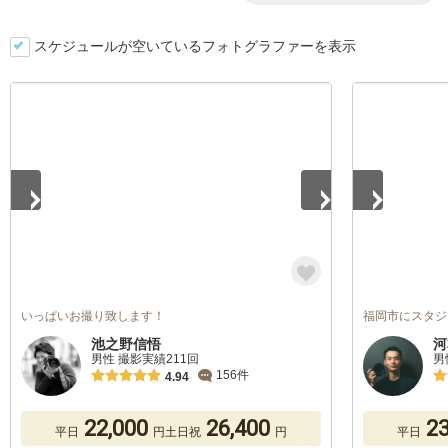
スケジュールが空いているフォトグラファーを表示
1
/
5
1
/
5
いっぱいお撮り致します！
福岡市にスタジ
池之野信悟
河
男性 撮影実績211回
男
156件
4.94
22,000
26,400
23
平日
円
土日祝
円
平日