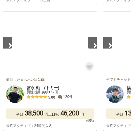
最終アクティブ：7日以上前
最終アクティブ
1
/
5
1
/
5
撮影した日も思い出に📸
何でもチャット
冨永 勤 (トミー)
福
男性 撮影実績157回
男
120件
5.00
38,500
46,200
13
平日
円
土日祝
円
平日
最終アクティブ：24時間以内
最終アクティブ