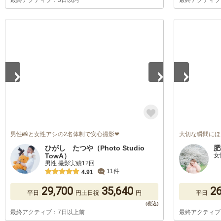
最終アクティブ：3日以内
最終アクティブ
1
/
5
1
/
5
男性📸と女性アシの2名体制で安心撮影❤
大切な瞬間にほ
ひがし たつや（Photo Studio
肥
TowA）
女
男性 撮影実績12回
11件
4.91
29,700
35,640
26
平日
円
土日祝
円
平日
最終アクティブ：7日以上前
最終アクティブ