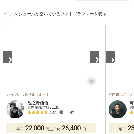
スケジュールが空いているフォトグラファーを表示
1
/
5
1
/
5
いっぱいお撮り致します！
福岡市にスタジ
池之野信悟
河
男性 撮影実績211回
男
155件
4.94
22,000
26,400
23
平日
円
土日祝
円
平日