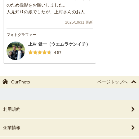
のため撮影をお願いしました。
人見知りの娘でしたが、上村さんのお人柄
と柔らかい雰囲気を感じたのか、娘もノリ
2025/10/31 更新
ノリで撮影してくれました！
ディズニープリンセスが好きというアンケ
フォトグラファー
ートに対し、プリントされた小物を用意し
上村 健一（ウエムラケンイチ）
ていただいたり、シャボン玉を使って普段
の笑顔を引き出してくれたりととてもあり
4.57
がたかったです。
写真の納品も早く、要望もたくさん聞いて
いただきました。
上村さんに頼んで良かったです。
OurPhoto
ページトップへ
ありがとうございました。
利用規約
企業情報