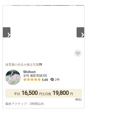
1
/
5
保育園の先生が撮る写真📷
Shihori
女性 撮影実績3回
2件
5.00
16,500
19,800
平日
円
土日祝
円
最終アクティブ：3時間以内