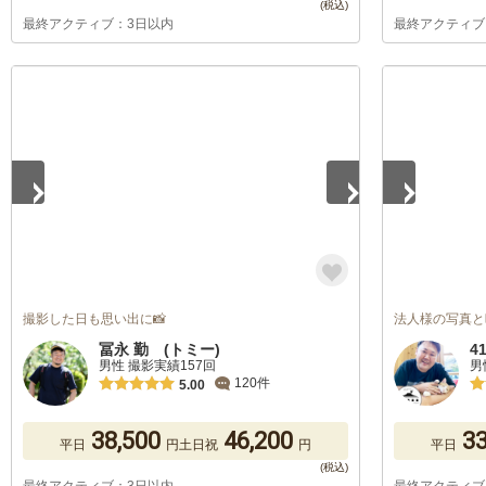
最終アクティブ：3日以内
最終アクティブ
1
/
5
1
/
5
撮影した日も思い出に📸
法人様の写真と
冨永 勤 (トミー)
4
男性 撮影実績157回
男
120件
5.00
38,500
46,200
33
平日
円
土日祝
円
平日