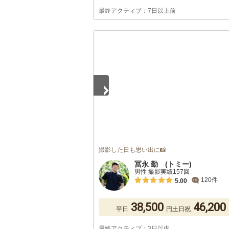
最終アクティブ：7日以上前
1
/
5
撮影した日も思い出に📸
冨永 勤 (トミー)
男性 撮影実績157回
120件
5.00
38,500
46,200
平日
円
土日祝
最終アクティブ：3日以内