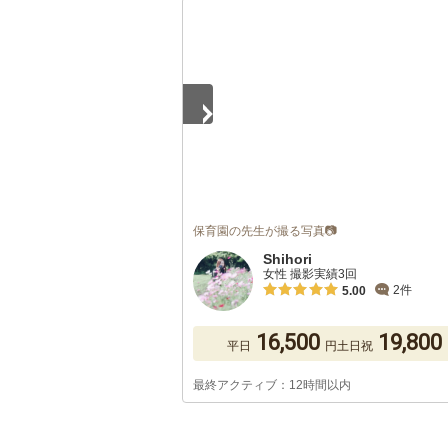
1
/
5
保育園の先生が撮る写真📷
Shihori
女性 撮影実績3回
2件
5.00
16,500
19,800
平日
円
土日祝
最終アクティブ：12時間以内