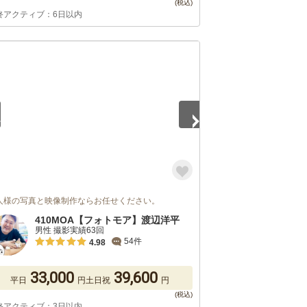
終アクティブ：6日以内
5
人様の写真と映像制作ならお任せください。
410MOA【フォトモア】渡辺洋平
男性 撮影実績63回
54件
4.98
33,000
39,600
平日
円
土日祝
円
終アクティブ：3日以内