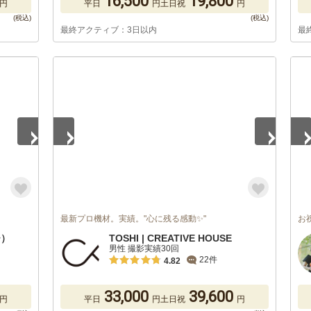
16,500
19,800
円
平日
円
土日祝
円
最終アクティブ：3日以内
最
1
/
5
1
/
最新プロ機材。実績。"心に残る感動✨"
お
チ）
TOSHI | CREATIVE HOUSE
男性 撮影実績30回
22件
4.82
33,000
39,600
円
平日
円
土日祝
円