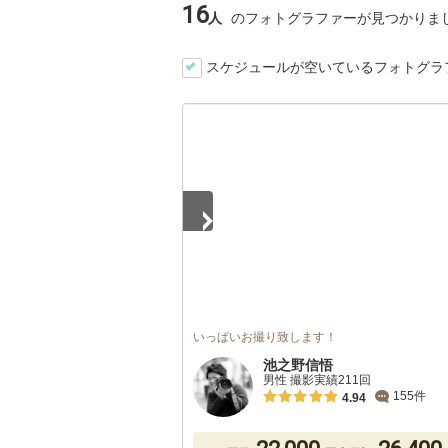
16
人
のフォトグラファーが見つかりま
スケジュールが空いているフォトグラ
1
/
5
いっぱいお撮り致します！
池之野信悟
男性 撮影実績211回
155件
4.94