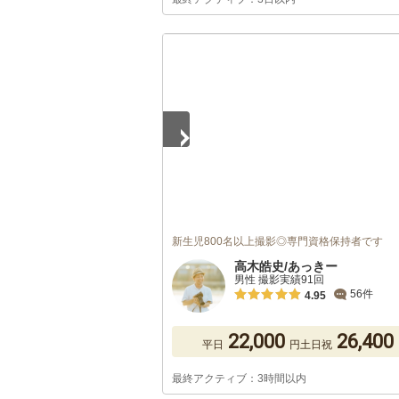
1
/
5
新生児800名以上撮影◎専門資格保持者です
高木皓史/あっきー
男性 撮影実績91回
56件
4.95
22,000
26,400
平日
円
土日祝
最終アクティブ：3時間以内