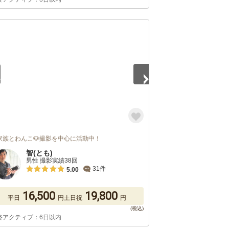
5
家族とわんこ🐶撮影を中心に活動中！
智(とも)
男性 撮影実績38回
31件
5.00
16,500
19,800
平日
円
土日祝
円
終アクティブ：6日以内