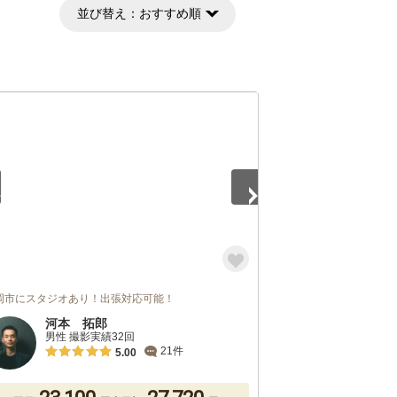
並び替え：
おすすめ順
5
岡市にスタジオあり！出張対応可能！
河本 拓郎
男性 撮影実績32回
21件
5.00