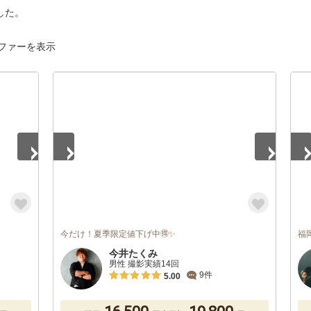
した。
ファーを表示
1
/
5
1
/
今だけ！夏季限定値下げ中🉐✨
福
今井たくみ
男性 撮影実績14回
9件
5.00