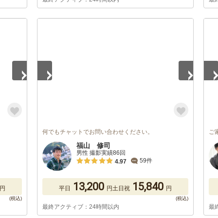
1
/
5
1
/
何でもチャットでお問い合わせください。
ご
福山 修司
男性 撮影実績86回
59件
4.97
13,200
15,840
円
平日
円
土日祝
円
最終アクティブ：24時間以内
最