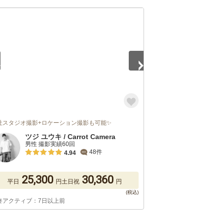
5
社スタジオ撮影+ロケーション撮影も可能✨
ツジ ユウキ / Carrot Camera
男性 撮影実績60回
48件
4.94
25,300
30,360
平日
円
土日祝
円
終アクティブ：7日以上前