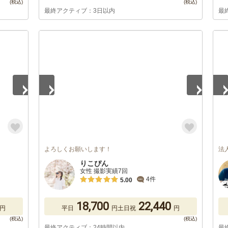
最終アクティブ：3日以内
最
1
/
5
1
/
よろしくお願いします！
法
りこぴん
女性 撮影実績7回
4件
5.00
18,700
22,440
円
平日
円
土日祝
円
最終アクティブ：24時間以内
最