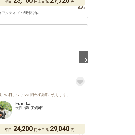
23,100
27,720
平日
円
土日祝
円
終アクティブ：6時間以内
5
祝いの日、ジャンル問わず撮影いたします。
Fumika.
女性 撮影実績0回
24,200
29,040
平日
円
土日祝
円