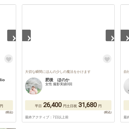
1
/
5
1
/
大切な瞬間にほんの少しの魔法をかけます
自
io
肥後 ほのか
女性 撮影実績0回
26,400
31,680
円
平日
円
土日祝
円
最終アクティブ：7日以上前
最