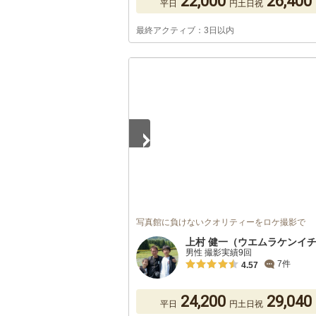
22,000
26,400
平日
円
土日祝
最終アクティブ：3日以内
1
/
5
写真館に負けないクオリティーをロケ撮影で
上村 健一（ウエムラケンイ
男性 撮影実績9回
7件
4.57
24,200
29,040
平日
円
土日祝