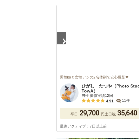
1
/
5
男性📸と女性アシの2名体制で安心撮影❤
ひがし たつや（Photo Stud
TowA）
男性 撮影実績12回
11件
4.91
29,700
35,640
平日
円
土日祝
最終アクティブ：7日以上前