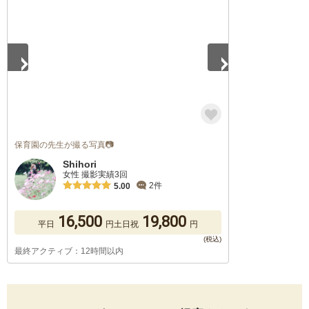
保育園の先生が撮る写真📷
Shihori
女性 撮影実績3回
2件
5.00
16,500
19,800
平日
円
土日祝
円
最終アクティブ：12時間以内