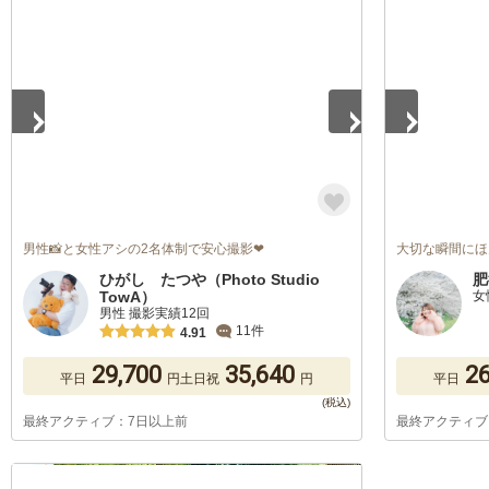
1
/
5
1
/
5
男性📸と女性アシの2名体制で安心撮影❤
大切な瞬間にほ
ひがし たつや（Photo Studio
肥
TowA）
女
男性 撮影実績12回
11件
4.91
29,700
35,640
26
平日
円
土日祝
円
平日
最終アクティブ：7日以上前
最終アクティブ
1
/
5