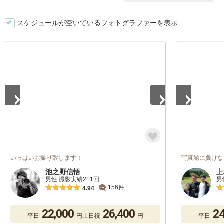
スケジュールが空いているフォトグラファーを表示
1
/
5
1
/
5
いっぱいお撮り致します！
写真館に負けな
池之野信悟
上
男性 撮影実績211回
男
156件
4.94
22,000
26,400
24
平日
円
土日祝
円
平日