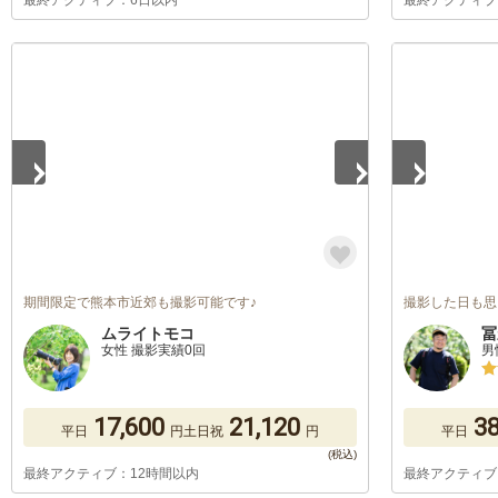
最終アクティブ：6日以内
最終アクティブ
1
/
5
1
/
5
期間限定で熊本市近郊も撮影可能です♪
撮影した日も思
ムライトモコ
冨
女性 撮影実績0回
男
17,600
21,120
38
平日
円
土日祝
円
平日
最終アクティブ：12時間以内
最終アクティブ