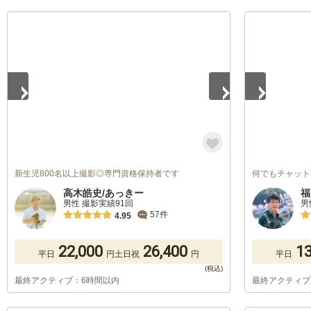
1
/
5
1
/
5
新生児800名以上撮影◎専門資格保持者です
何でもチャット
高木皓史/あっきー
福
男性 撮影実績91回
男
57件
4.95
22,000
26,400
13
平日
円
土日祝
円
平日
最終アクティブ：6時間以内
最終アクティブ