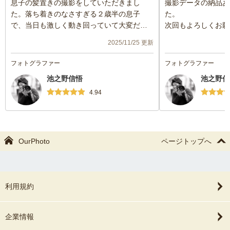
息子の髪置きの撮影をしていただきまし
撮影データの納品あ
た。落ち着きのなさすぎる２歳半の息子
た。
で、当日も激しく動き回っていて大変だっ
次回もよろしくお願
たと思いますが、優しく対応していただき
2025/11/25 更新
ました。
あんなに動き回っていたのに、納品いただ
フォトグラファー
フォトグラファー
いた写真が素晴らしくって、感動しまし
池之野信悟
池之野信
た！笑顔の写真やなにげない自然な表情の
写真をたくさん撮っていただいていて、と
4.94
てもいい記念になりました。早速アルバム
も注文しました。
来年の紐解きもご都合が合えばぜひお願い
したいです！
OurPhoto
ページトップへ
利用規約
企業情報