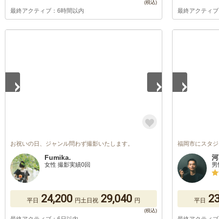
最終アクティブ：6時間以内
最終アクティブ
1
/
5
1
/
5
お祝いの日、ジャンル問わず撮影いたします。
福岡市にスタジ
Fumika.
河
女性 撮影実績0回
男
24,200
29,040
23
平日
円
土日祝
円
平日