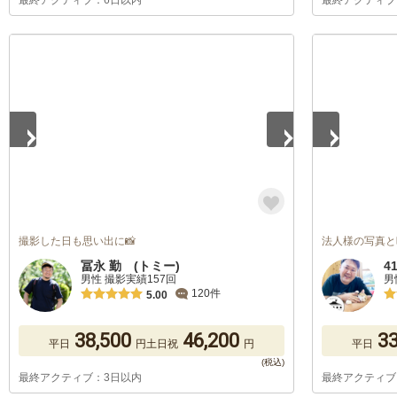
最終アクティブ：6日以内
最終アクティブ
1
/
5
1
/
5
撮影した日も思い出に📸
法人様の写真と
冨永 勤 (トミー)
4
男性 撮影実績157回
男
120件
5.00
38,500
46,200
33
平日
円
土日祝
円
平日
最終アクティブ：3日以内
最終アクティブ