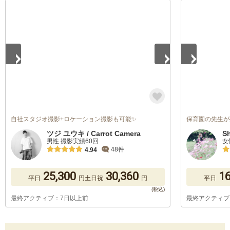
1
/
5
1
/
5
自社スタジオ撮影+ロケーション撮影も可能✨
保育園の先生が
ツジ ユウキ / Carrot Camera
Sh
男性 撮影実績60回
女
48件
4.94
25,300
30,360
16
平日
円
土日祝
円
平日
最終アクティブ：7日以上前
最終アクティブ