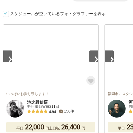
スケジュールが空いているフォトグラファーを表示
1
/
5
1
/
5
いっぱいお撮り致します！
福岡市にスタジ
池之野信悟
河
男性 撮影実績211回
男
156件
4.94
22,000
26,400
23
平日
円
土日祝
円
平日