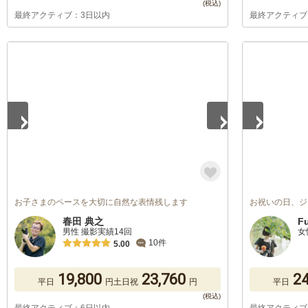
最終アクティブ：3日以内
最終アクティブ
1
/
5
1
/
5
お子さまのペースを大切に自然な表情残します
お祝いの日、ジ
春田 典之
F
男性 撮影実績14回
女
10件
5.00
19,800
23,760
24
平日
円
土日祝
円
平日