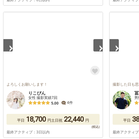
最終アクティブ：6日以内
最終アクティブ
1
/
5
1
/
5
よろしくお願いします！
撮影した日も思
りこぴん
冨
女性 撮影実績7回
男
4件
5.00
18,700
22,440
38
平日
円
土日祝
円
平日
最終アクティブ：3日以内
最終アクティブ