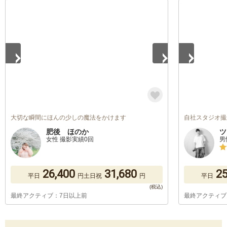
1
/
5
1
/
5
大切な瞬間にほんの少しの魔法をかけます
自社スタジオ撮
肥後 ほのか
ツ
女性 撮影実績0回
男
26,400
31,680
25
平日
円
土日祝
円
平日
最終アクティブ：7日以上前
最終アクティブ