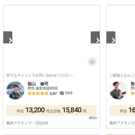
1
/
5
1
/
5
何でもチャットでお問い合わせください。
ご家族とわんこ
福山 修司
智
男性 撮影実績86回
男
59件
4.97
13,200
15,840
16
平日
円
土日祝
円
平日
最終アクティブ：3日以内
最終アクティブ