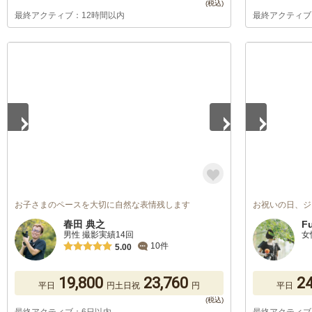
最終アクティブ：12時間以内
最終アクティブ
1
/
5
1
/
5
お子さまのペースを大切に自然な表情残します
お祝いの日、ジ
春田 典之
F
男性 撮影実績14回
女
10件
5.00
19,800
23,760
24
平日
円
土日祝
円
平日