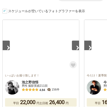
スケジュールが空いているフォトグラファーを表示
1
/
5
1
/
5
いっぱいお撮り致します！
今だけ！夏季限
池之野信悟
今
男性 撮影実績211回
男
156件
4.94
22,000
26,400
16
平日
円
土日祝
円
平日