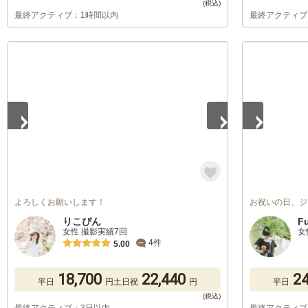
最終アクティブ：1時間以内
最終アクティブ
1
/
5
1
/
5
よろしくお願いします！
お祝いの日、ジ
りこぴん
F
女性 撮影実績7回
女
4件
5.00
18,700
22,440
24
平日
円
土日祝
円
平日