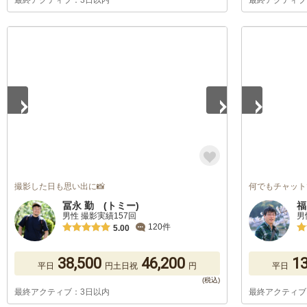
最終アクティブ：3日以内
最終アクティブ
1
/
5
1
/
5
撮影した日も思い出に📸
何でもチャット
冨永 勤 (トミー)
福
男性 撮影実績157回
男
120件
5.00
38,500
46,200
13
平日
円
土日祝
円
平日
最終アクティブ：3日以内
最終アクティブ