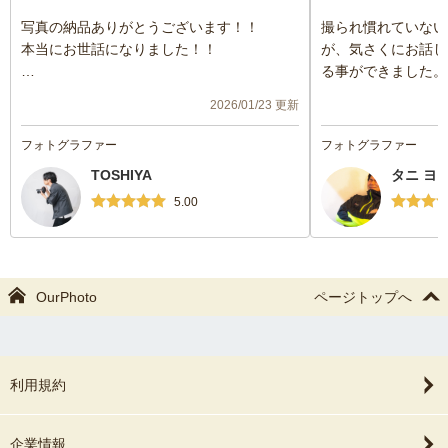
写真の納品ありがとうございます！！
撮られ慣れていない
本当にお世話になりました！！
が、気さくにお話し
る事ができました。
どれも思った以上に綺麗に撮れていて2人で
良かったと心から思
2026/01/23 更新
ずっと見ています！
がらお越しくださり
依頼させてもらって本当によかったです。
した。
フォトグラファー
フォトグラファー
また機会があればぜひお願いさせてくださ
TOSHIYA
タニ ヨ
い！！
ありがとうございました🙇
5.00
OurPhoto
ページトップへ
利用規約
企業情報