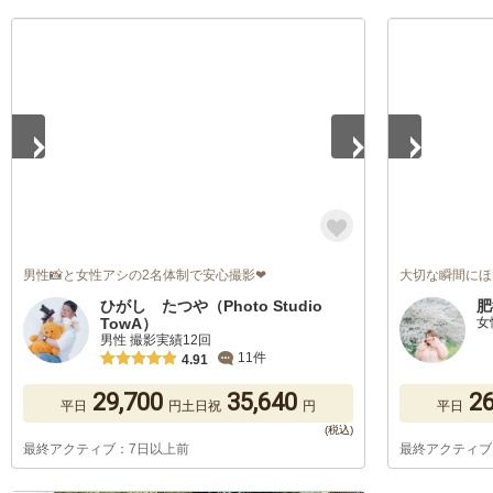
1
/
5
1
/
5
男性📸と女性アシの2名体制で安心撮影❤
大切な瞬間にほ
ひがし たつや（Photo Studio
肥
TowA）
女
男性 撮影実績12回
11件
4.91
29,700
35,640
26
平日
円
土日祝
円
平日
最終アクティブ：7日以上前
最終アクティブ