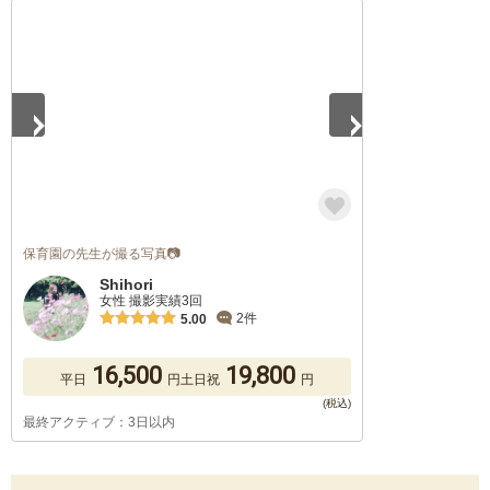
1
/
5
保育園の先生が撮る写真📷
Shihori
女性 撮影実績3回
2件
5.00
16,500
19,800
平日
円
土日祝
円
最終アクティブ：3日以内