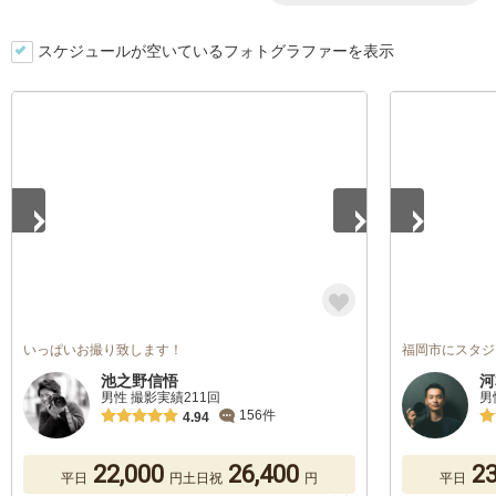
スケジュールが空いているフォトグラファーを表示
1
/
5
1
/
5
いっぱいお撮り致します！
福岡市にスタジ
池之野信悟
河
男性 撮影実績211回
男
156件
4.94
22,000
26,400
23
平日
円
土日祝
円
平日