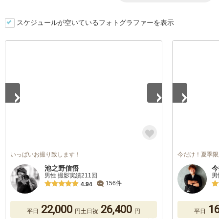
スケジュールが空いているフォトグラファーを表示
1
/
5
1
/
5
いっぱいお撮り致します！
今だけ！夏季限
池之野信悟
今
男性 撮影実績211回
男
156件
4.94
22,000
26,400
16
平日
円
土日祝
円
平日