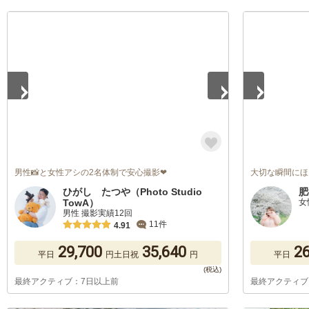
1
/
5
1
/
5
男性📸と女性アシの2名体制で安心撮影❤
大切な瞬間にほ
ひがし たつや（Photo Studio
肥
TowA）
女
男性 撮影実績12回
11件
4.91
29,700
35,640
26
平日
円
土日祝
円
平日
最終アクティブ：7日以上前
最終アクティブ