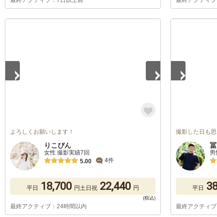
最終アクティブ：7日以上前
最終アクティブ
1
/
5
1
/
5
よろしくお願いします！
撮影した日も思
りこぴん
冨
女性 撮影実績7回
男
4件
5.00
18,700
22,440
38
平日
円
土日祝
円
平日
最終アクティブ：24時間以内
最終アクティブ