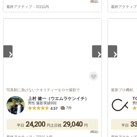
最終アクティブ：3日以内
最終アクティブ
1
/
5
1
/
5
写真館に負けないクオリティーをロケ撮影で
最新プロ機材。
上村 健一（ウエムラケンイチ）
T
男性 撮影実績9回
男
7件
4.57
24,200
29,040
33
平日
円
土日祝
円
平日