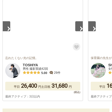
1
/
5
1
/
5
忘れたくない光の記憶。
保育園の先生が
TOSHIYA
Sh
男性 撮影実績42回
女
29件
5.00
26,400
31,680
16
平日
円
土日祝
円
平日
最終アクティブ：3日以内
最終アクティブ