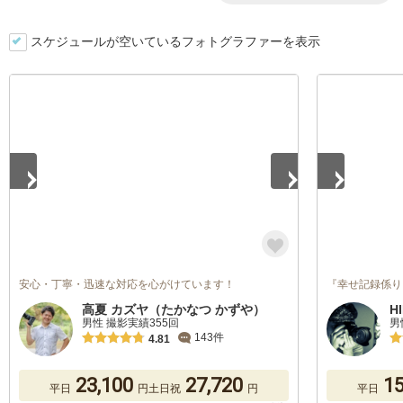
スケジュールが空いているフォトグラファーを表示
1
/
5
1
/
5
安心・丁寧・迅速な対応を心がけています！
『幸せ記録係り
高夏 カズヤ（たかなつ かずや）
H
男性 撮影実績355回
男
143件
4.81
23,100
27,720
15
平日
円
土日祝
円
平日