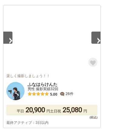
1
/
5
楽しく撮影しましょう！！
ふなはらけんた
男性 撮影実績32回
26件
5.00
20,900
25,080
平日
円
土日祝
円
最終アクティブ：3日以内