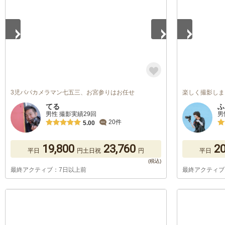
3児パパカメラマン七五三、お宮参りはお任せ
楽しく撮影しま
てる
ふ
男性 撮影実績29回
男
20件
5.00
19,800
23,760
20
平日
円
土日祝
円
平日
最終アクティブ：7日以上前
最終アクティブ
1
/
5
1
/
5