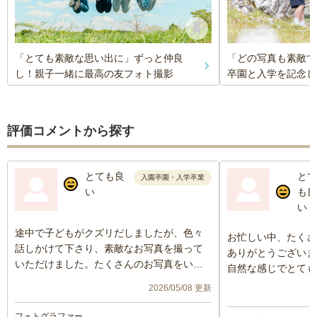
「とても素敵な思い出に」ずっと仲良
「どの写真も素敵で
し！親子一緒に最高の友フォト撮影
卒園と入学を記念し
評価コメントから探す
とても良
とて
入園卒園・入学卒業
い
も良
い
途中で子どもがクズリだしましたが、色々
お忙しい中、たくさ
話しかけて下さり、素敵なお写真を撮って
ありがとうございま
いただけました。たくさんのお写真をいた
自然な感じでとても
だけ、仕上がりも早くキレイで、とても満
への声かけもして頂
2026/05/08 更新
足でした。また機会があれば、よろしくお
した。やんちゃな子
願いします。
のですが、カメラの
フォトグラファー