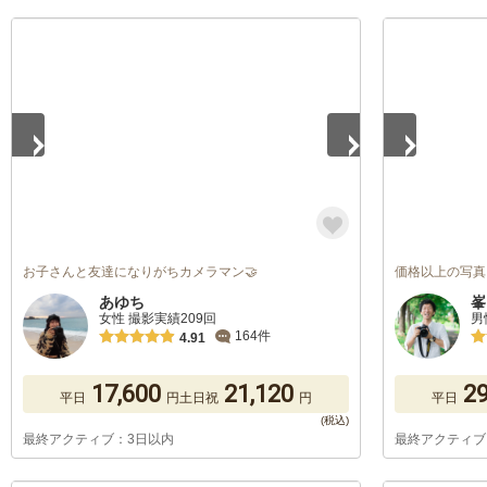
1
/
5
1
/
5
お子さんと友達になりがちカメラマン🤝
価格以上の写真
あゆち
峯
女性 撮影実績209回
男
164件
4.91
17,600
21,120
29
平日
円
土日祝
円
平日
最終アクティブ：3日以内
最終アクティブ