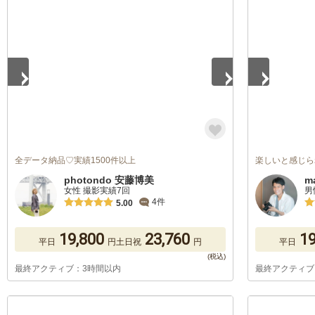
1
/
5
1
/
5
全データ納品♡実績1500件以上
楽しいと感じら
photondo 安藤博美
m
女性 撮影実績7回
男
4件
5.00
19,800
23,760
19
平日
円
土日祝
円
平日
最終アクティブ：3時間以内
最終アクティブ
1
/
5
1
/
5