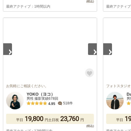
最終アクティブ：1時間以内
最終アクティブ
1
/
5
1
/
5
お気軽にご相談ください。
フォトスタジオ
YOKO（ヨコ）
D
男性 撮影実績678回
男
518件
4.95
19,800
23,760
19
平日
円
土日祝
円
平日