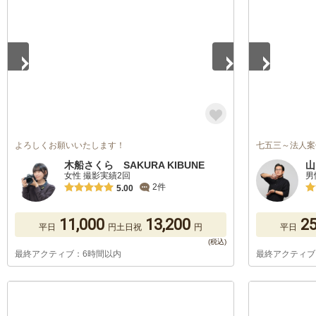
よろしくお願いいたします！
七五三～法人案
木船さくら SAKURA KIBUNE
山
女性 撮影実績2回
男
2件
5.00
11,000
13,200
25
平日
円
土日祝
円
平日
最終アクティブ：6時間以内
最終アクティブ
1
/
5
1
/
5