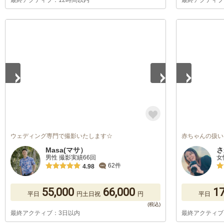
最終アクティブ：12時間以内
最終アクティブ
1
/
5
1
/
5
ウェディング専門で撮影いたします☆
赤ちゃんの扱い
Masa(マサ）
さ
男性 撮影実績66回
女
62件
4.98
55,000
66,000
17
平日
円
土日祝
円
平日
最終アクティブ：3日以内
最終アクティブ