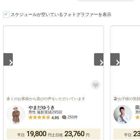
スケジュールが空いているフォトグラファーを表示
1
/
5
1
/
5
多くのお客様から喜びの声をいただいています
🏖お子様の笑
やまだゆうき
田
男性 撮影実績295回
男
250件
4.95
19,800
23,760
23
平日
円
土日祝
円
平日