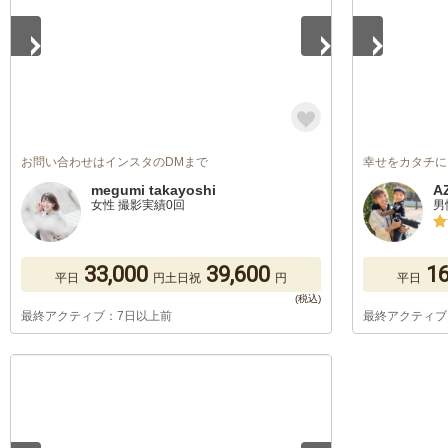
お問い合わせはインスタのDMまで
幸せをカタチに
megumi takayoshi
A
女性 撮影実績0回
男
33,000
39,600
16
平日
円
土日祝
円
平日
最終アクティブ：7日以上前
最終アクティブ
1
/
5