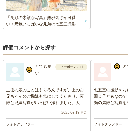
「笑顔の素敵な写真」無邪気さが可愛
い！元気いっぱいな兄弟の七五三撮影
評価コメントから探す
とても良
とて
ニューボーンフォト
い
主役の娘のことはもちろんですが、上のお
七五三の撮影をお願
兄ちゃんのご機嫌も気にしてくださり、素
回る子どもなので心
敵な兄妹写真がいっぱい撮れました。大満
顔の素敵な写真を撮
足です！
一緒に行った家族と
2026/03/13 更新
小道具や衣装の色などたくさんあって悩み
ンだったね」と話し
ました。事前にこちら側がもう少し撮影イ
出が残せました。あ
フォトグラファー
フォトグラファー
メージを固めておけばと思いましたが、そ
た！