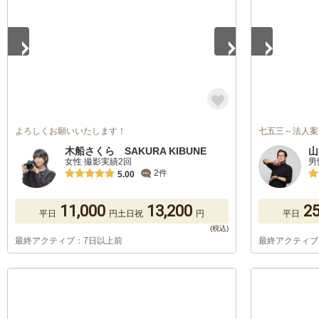
よろしくお願いいたします！
七五三～法人案
木船さくら SAKURA KIBUNE
山
女性 撮影実績2回
男
2件
5.00
11,000
13,200
25
平日
円
土日祝
円
平日
最終アクティブ：7日以上前
最終アクティブ
1
/
5
1
/
5