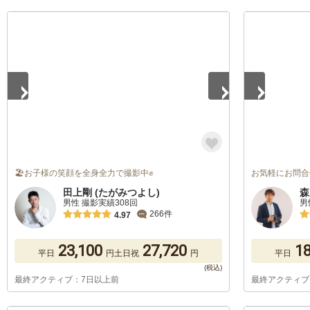
1
/
5
1
/
5
🏖お子様の笑顔を全身全力で撮影中✊
お気軽にお問合
田上剛 (たがみつよし)
森
男性 撮影実績308回
男
266件
4.97
23,100
27,720
18
平日
円
土日祝
円
平日
最終アクティブ：7日以上前
最終アクティブ