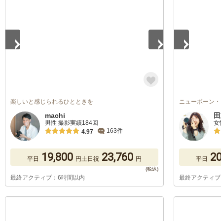
楽しいと感じられるひとときを
ニューボーン・
machi
田
男性 撮影実績184回
女
163件
4.97
19,800
23,760
20
平日
円
土日祝
円
平日
最終アクティブ：6時間以内
最終アクティブ
1
/
5
1
/
5