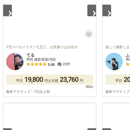
3児パパカメラマン七五三、お宮参りはお任せ
楽しく撮影しま
てる
ふ
男性 撮影実績29回
男
20件
5.00
19,800
23,760
20
平日
円
土日祝
円
平日
最終アクティブ：7日以上前
最終アクティブ
1
/
5
1
/
5