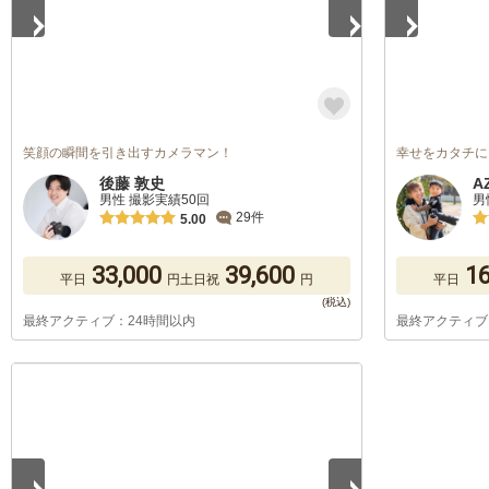
笑顔の瞬間を引き出すカメラマン！
幸せをカタチに
後藤 敦史
A
男性 撮影実績50回
男
29件
5.00
33,000
39,600
16
平日
円
土日祝
円
平日
最終アクティブ：24時間以内
最終アクティブ
1
/
5