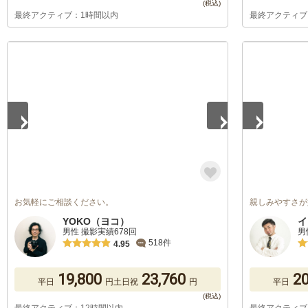
最終アクティブ：1時間以内
最終アクティブ
1
/
5
1
/
5
お気軽にご相談ください。
親しみやすさが
YOKO（ヨコ）
イ
男性 撮影実績678回
男
518件
4.95
19,800
23,760
20
平日
円
土日祝
円
平日