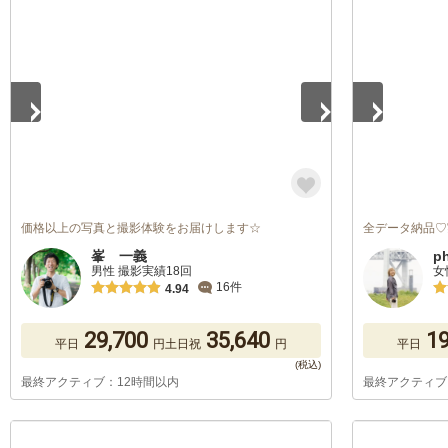
1
/
5
1
/
5
価格以上の写真と撮影体験をお届けします☆
全データ納品♡
峯 一義
p
男性 撮影実績18回
女
16件
4.94
29,700
35,640
19
平日
円
土日祝
円
平日
最終アクティブ：12時間以内
最終アクティブ
1
/
5
1
/
5