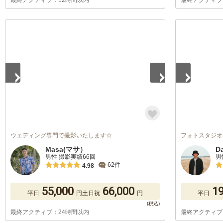
最終アクティブ：12時間以内
最終アクティブ
1
/
5
1
/
5
ウェディング専門で撮影いたします☆
フォトスタジオ
Masa(マサ）
D
男性 撮影実績66回
男
62件
4.98
55,000
66,000
19
平日
円
土日祝
円
平日
最終アクティブ：24時間以内
最終アクティブ