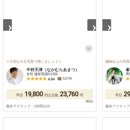
1
/
5
1
/
5
☆大切な今を写真で残しましょう☆
価格以上の写真
中村天津（なかむらあまつ）
峯
女性 撮影実績618回
男
537件
4.94
19,800
23,760
29
平日
円
土日祝
円
平日
最終アクティブ：1時間以内
最終アクティブ
1
/
5
1
/
5