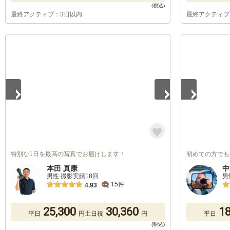
最終アクティブ：3日以内
最終アクティブ
1
/
5
1
/
5
特別な1日を最高の写真でお届けします！
初めての方でも
本田 真康
中
男性 撮影実績18回
男
15件
4.93
25,300
30,360
18
平日
円
土日祝
円
平日