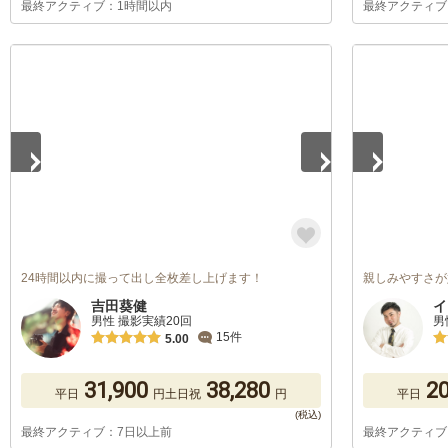
最終アクティブ：1時間以内
最終アクティブ
1
/
4
1
/
5
24時間以内に撮って出し全枚差し上げます！
親しみやすさが
吉田葵健
イ
男性 撮影実績20回
男
15件
5.00
31,900
38,280
20
平日
円
土日祝
円
平日
最終アクティブ：7日以上前
最終アクティブ