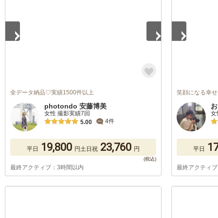
全データ納品♡実績1500件以上
笑顔になる幸せ
photondo 安藤博美
お
女性 撮影実績7回
女
4件
5.00
19,800
23,760
17
平日
円
土日祝
円
平日
最終アクティブ：3時間以内
最終アクティブ
1
/
5
1
/
5