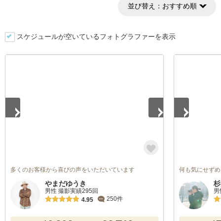
並び替え：
おすすめ順
スケジュールが空いているフォトグラファーを表示
1
/
5
1
/
5
多くのお客様から喜びの声をいただいています
何も気にせずめ
やまだゆうき
杉
男性 撮影実績295回
男
250件
4.95