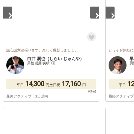
誠心誠意頑張ります。楽しく撮影しましょ。
どうぞお気軽に
白井 潤也（しらい じゅんや）
早
男性 撮影実績0回
男
14,300
17,160
12
平日
円
土日祝
円
平日
最終アクティブ：3日以内
最終アクティブ
1
/
5
1
/
5