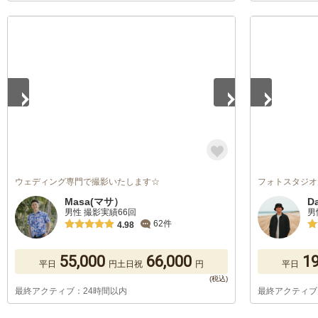
1
/
5
1
/
5
ウェディング専門で撮影いたします☆
フォトスタジオ
Masa(マサ）
D
男性 撮影実績66回
男
62件
4.98
55,000
66,000
19
平日
円
土日祝
円
平日
最終アクティブ：24時間以内
最終アクティブ