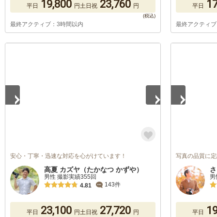
19,800
23,760
17
平日
円
土日祝
円
平日
最終アクティブ：3時間以内
最終アクティブ
1
/
5
1
/
5
安心・丁寧・迅速な対応を心がけています！
写真の品質に定
高夏 カズヤ（たかなつ かずや）
さ
男性 撮影実績355回
男
143件
4.81
23,100
27,720
19
平日
円
土日祝
円
平日