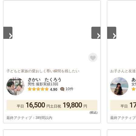
1
/
5
1
/
5
子どもと家族の愛おしく尊い瞬間を残したい
お子さんと友達
さかい たくろう
あ
男性 撮影実績13回
女
10件
4.90
16,500
19,800
17
平日
円
土日祝
円
平日
最終アクティブ：3時間以内
最終アクティブ