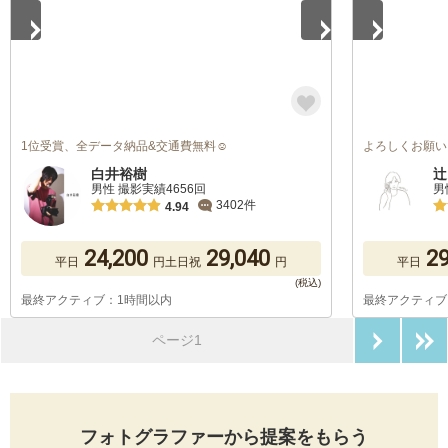
1位受賞、全データ納品&交通費無料☺︎
よろしくお願い
白井裕樹
辻
男性 撮影実績4656回
男
3402件
4.94
24,200
29,040
29
平日
円
土日祝
円
平日
最終アクティブ：1時間以内
最終アクティブ
次のペ
ページ1
フォトグラファーから提案をもらう