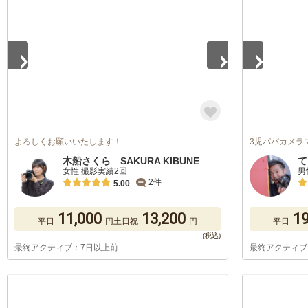
よろしくお願いいたします！
3児パパカメラ
木船さくら SAKURA KIBUNE
て
女性 撮影実績2回
男
2件
5.00
11,000
13,200
19
平日
円
土日祝
円
平日
最終アクティブ：7日以上前
最終アクティブ
1
/
5
1
/
5