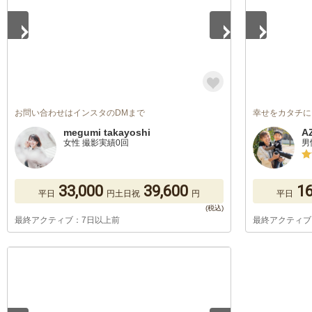
お問い合わせはインスタのDMまで
幸せをカタチに
megumi takayoshi
A
女性 撮影実績0回
男
33,000
39,600
16
平日
円
土日祝
円
平日
最終アクティブ：7日以上前
最終アクティブ
1
/
5