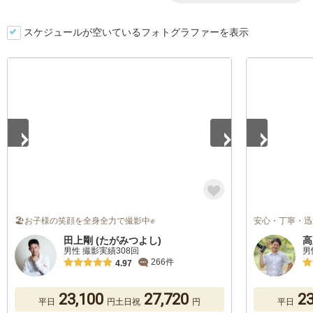
スケジュールが空いているフォトグラファーを表示
1
/
5
1
/
5
🏖お子様の笑顔を全身全力で撮影中✊
安心・丁寧・迅
田上剛 (たがみつよし)
高
男性 撮影実績308回
男
266件
4.97
23,100
27,720
23
平日
円
土日祝
円
平日