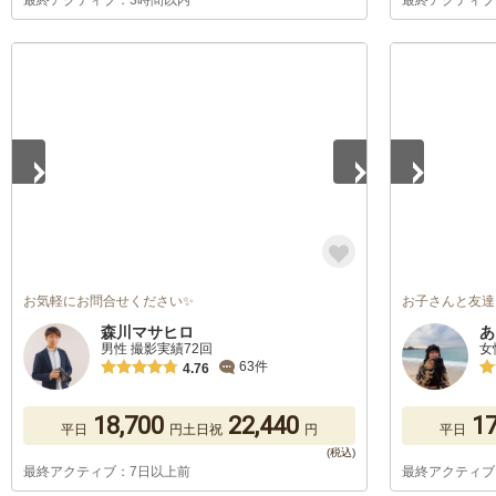
最終アクティブ：3時間以内
最終アクティブ
1
/
5
1
/
5
お気軽にお問合せください✨
お子さんと友達
森川マサヒロ
あ
男性 撮影実績72回
女
63件
4.76
18,700
22,440
17
平日
円
土日祝
円
平日
最終アクティブ：7日以上前
最終アクティブ