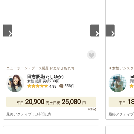
1
/
5
1
/
5
ニューボーン・ブース撮影おまかせあれ🫧
👩‍女性アシス
田志優花(たしゆか)
i
女性 撮影実績730回
男
556件
4.98
20,900
25,080
18
平日
円
土日祝
円
平日
最終アクティブ：1時間以内
最終アクティブ
1
/
5
1
/
5