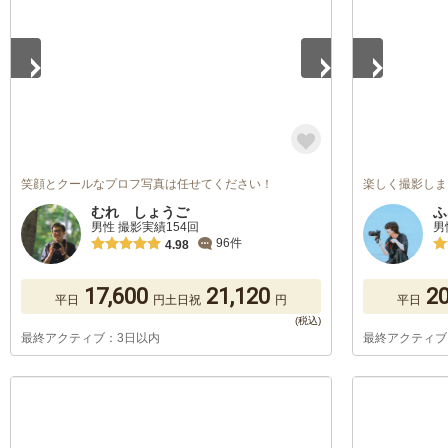
笑顔とクールなプロフ写真は任せてください！
楽しく撮影しま
むれ しょうご
ふ
男性 撮影実績154回
男
96件
4.98
17,600
21,120
20
平日
円
土日祝
円
平日
最終アクティブ：3日以内
最終アクティブ
1
/
5
1
/
5