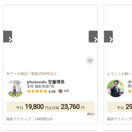
1
/
5
1
/
5
全データ納品♡実績1500件以上
よろしくお願い
photondo 安藤博美
小
女性 撮影実績7回
男
4件
5.00
19,800
23,760
29
平日
円
土日祝
円
平日
最終アクティブ：24時間以内
最終アクティブ