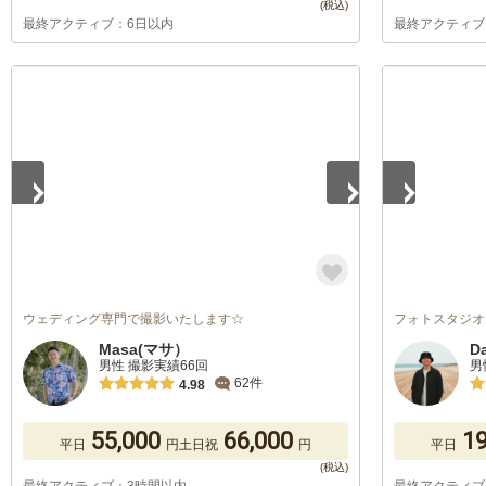
最終アクティブ：6日以内
最終アクティブ
1
/
5
1
/
5
ウェディング専門で撮影いたします☆
フォトスタジオ
Masa(マサ）
D
男性 撮影実績66回
男
62件
4.98
55,000
66,000
19
平日
円
土日祝
円
平日