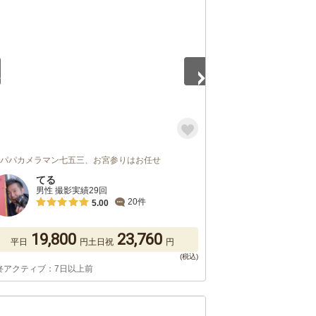
5
児パパカメラマン七五三、お宮参りはお任せ
てる
男性 撮影実績29回
20件
5.00
19,800
23,760
平日
円
土日祝
円
終アクティブ：7日以上前
5