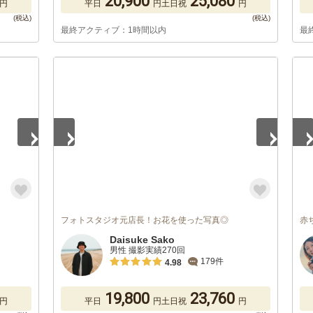
20,900
25,080
円
平日
円
土日祝
円
最終アクティブ：1時間以内
最
1
/
5
1
/
フォトスタジオ元店長！お花を使った写真◎
赤
Daisuke Sako
男性 撮影実績270回
179件
4.98
19,800
23,760
円
平日
円
土日祝
円