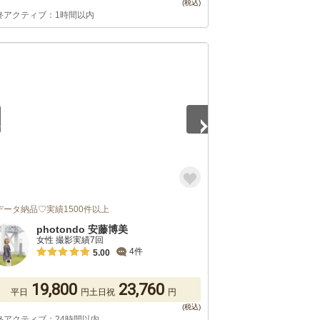
終アクティブ：1時間以内
5
データ納品♡実績1500件以上
photondo 安藤博美
女性 撮影実績7回
4件
5.00
19,800
23,760
平日
円
土日祝
円
終アクティブ：24時間以内