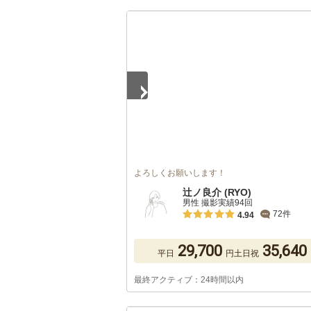
1
/
5
よろしくお願いします！
辻ノ良介 (RYO)
男性 撮影実績94回
72件
4.94
29,700
35,640
平日
円
土日祝
最終アクティブ：24時間以内