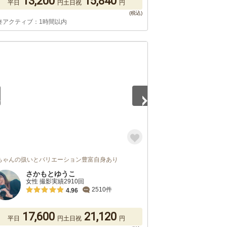
13,200
15,840
平日
円
土日祝
円
終アクティブ：1時間以内
5
ちゃんの扱いとバリエーション豊富自身あり
さかもとゆうこ
女性 撮影実績2910回
2510件
4.96
17,600
21,120
平日
円
土日祝
円