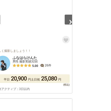
しく撮影しましょう！！
ふなはらけんた
男性 撮影実績32回
26件
5.00
20,900
25,080
平日
円
土日祝
円
終アクティブ：3日以内
5