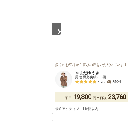
1
/
5
多くのお客様から喜びの声をいただいています
やまだゆうき
男性 撮影実績295回
250件
4.95
19,800
23,760
平日
円
土日祝
最終アクティブ：1時間以内
1
/
5