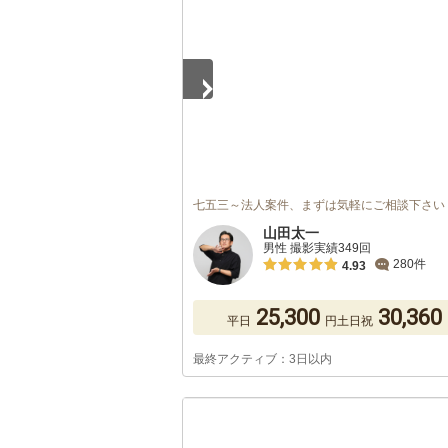
七五三～法人案件、まずは気軽にご相談下さい
山田太一
男性 撮影実績349回
280件
4.93
25,300
30,360
平日
円
土日祝
最終アクティブ：3日以内
1
/
5