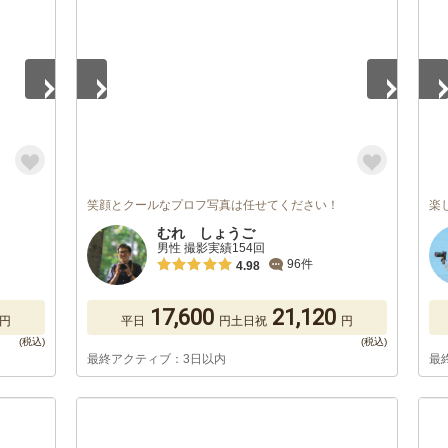
笑顔とクールなプロフ写真は任せてください！
楽
むれ しょうご
男性 撮影実績154回
96件
4.98
17,600
21,120
円
平日
円
土日祝
円
最終アクティブ：3日以内
最
1
/
5
1
/