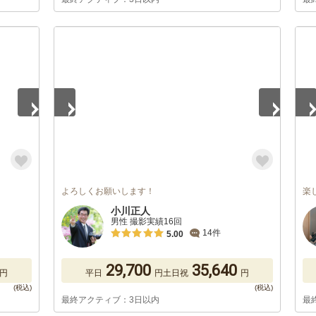
1
/
5
1
/
よろしくお願いします！
楽
小川正人
男性 撮影実績16回
14件
5.00
29,700
35,640
円
平日
円
土日祝
円
最終アクティブ：3日以内
最