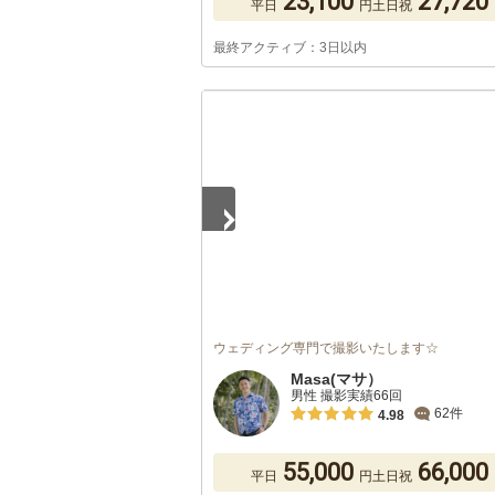
23,100
27,720
平日
円
土日祝
最終アクティブ：3日以内
1
/
5
ウェディング専門で撮影いたします☆
Masa(マサ）
男性 撮影実績66回
62件
4.98
55,000
66,000
平日
円
土日祝