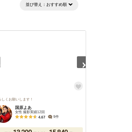
並び替え：
おすすめ順
5
ろしくお願いします！
国原よあ
女性 撮影実績12回
9件
4.67