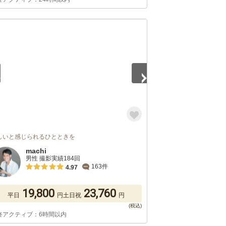
5
しいと感じられるひとときを
machi
男性 撮影実績184回
163件
4.97
19,800
23,760
平日
円
土日祝
円
終アクティブ：6時間以内