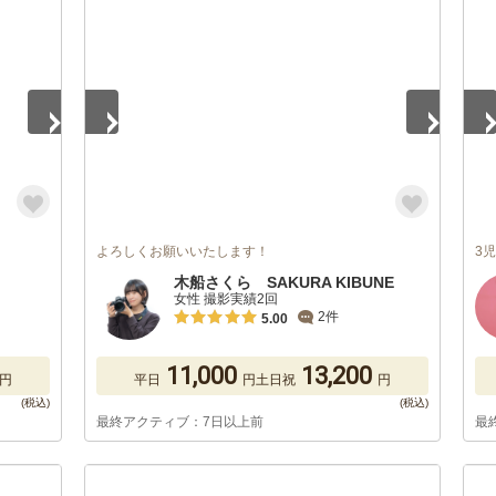
1
/
5
1
/
よろしくお願いいたします！
3
木船さくら SAKURA KIBUNE
女性 撮影実績2回
2件
5.00
11,000
13,200
円
平日
円
土日祝
円
最終アクティブ：7日以上前
最
1
/
5
1
/