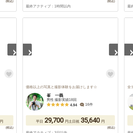
最終アクティブ：1時間以内
最
1
/
5
1
/
価格以上の写真と撮影体験をお届けします☆
全
峯 一義
男性 撮影実績18回
16件
4.94
29,700
35,640
円
平日
円
土日祝
円
最終アクティブ：3日以内
最