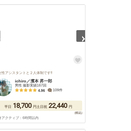
5
‍女性アシスタントと２人体制です‼️
ichiro／濱本 昇一郎
男性 撮影実績167回
109件
4.96
18,700
22,440
平日
円
土日祝
円
終アクティブ：6時間以内