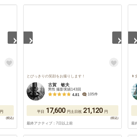
1
/
5
1
/
とびっきりの笑顔をお撮りします！

古賀 敏夫
男性 撮影実績143回
105件
4.81
17,600
21,120
円
平日
円
土日祝
円
最終アクティブ：7日以上前
最