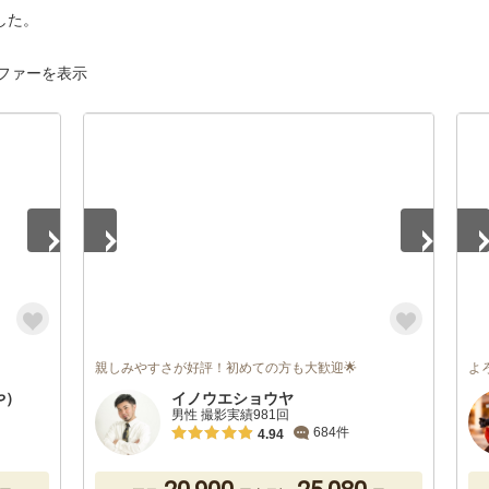
した。
ファーを表示
1
/
5
1
/
親しみやすさが好評！初めての方も大歓迎🌟
よ
や）
イノウエショウヤ
男性 撮影実績981回
684件
4.94