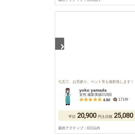
1
/
5
七五三、お宮参り、ペット等も撮影致します！
yoko yamada
女性 撮影実績219回
171件
4.90
20,900
25,080
平日
円
土日祝
最終アクティブ：6日以内