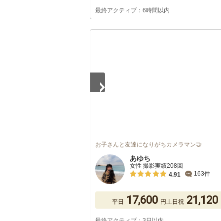
最終アクティブ：6時間以内
1
/
5
お子さんと友達になりがちカメラマン🤝
あゆち
女性 撮影実績208回
163件
4.91
17,600
21,120
平日
円
土日祝
最終アクティブ：3日以内