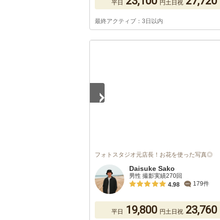
23,100
27,720
平日
円
土日祝
最終アクティブ：3日以内
1
/
5
フォトスタジオ元店長！お花を使った写真◎
Daisuke Sako
男性 撮影実績270回
179件
4.98
19,800
23,760
平日
円
土日祝