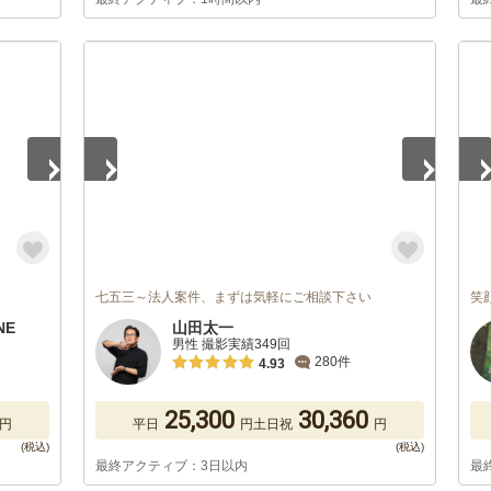
1
/
5
1
/
七五三～法人案件、まずは気軽にご相談下さい
笑
NE
山田太一
男性 撮影実績349回
280件
4.93
25,300
30,360
円
平日
円
土日祝
円
最終アクティブ：3日以内
最