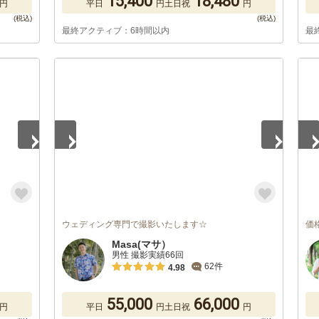
15,400
18,480
円
平日
円
土日祝
円
最終アクティブ：6時間以内
最
1
/
5
1
/
ウェディング専門で撮影いたします☆
価
Masa(マサ）
男性 撮影実績66回
62件
4.98
55,000
66,000
円
平日
円
土日祝
円