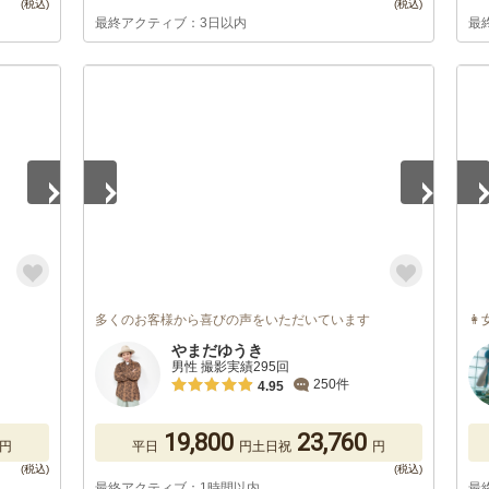
最終アクティブ：3日以内
最
1
/
5
1
/
多くのお客様から喜びの声をいただいています

やまだゆうき
男性 撮影実績295回
250件
4.95
19,800
23,760
円
平日
円
土日祝
円
最終アクティブ：1時間以内
最