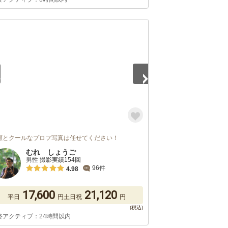
5
顔とクールなプロフ写真は任せてください！
むれ しょうご
男性 撮影実績154回
96件
4.98
17,600
21,120
平日
円
土日祝
円
終アクティブ：24時間以内