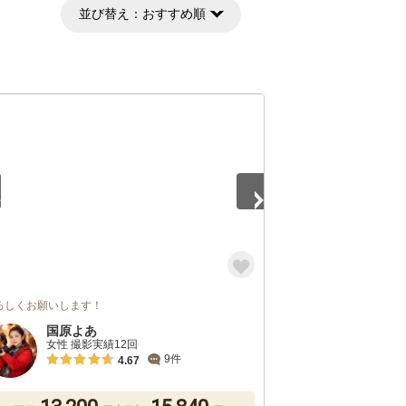
並び替え：
おすすめ順
5
ろしくお願いします！
国原よあ
女性 撮影実績12回
9件
4.67