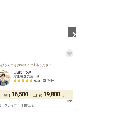
5
相談からでもお気軽にご連絡ください！
日浦いつき
男性 撮影実績55回
34件
4.88
16,500
19,800
平日
円
土日祝
円
終アクティブ：7日以上前