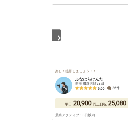
1
/
5
楽しく撮影しましょう！！
ふなはらけんた
男性 撮影実績32回
26件
5.00
20,900
25,080
平日
円
土日祝
最終アクティブ：3日以内