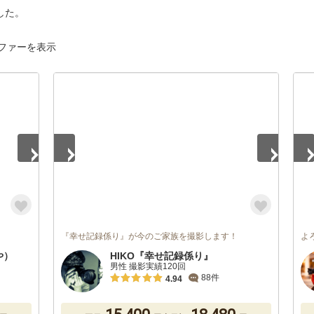
した。
ファーを表示
1
/
5
1
/
『幸せ記録係り』が今のご家族を撮影します！
よ
や）
HIKO『幸せ記録係り』
男性 撮影実績120回
88件
4.94