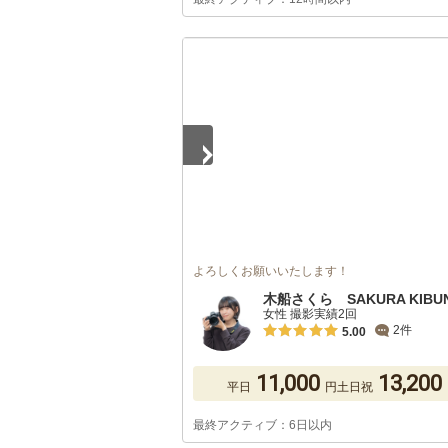
1
/
5
よろしくお願いいたします！
木船さくら SAKURA KIBU
女性 撮影実績2回
2件
5.00
11,000
13,200
平日
円
土日祝
最終アクティブ：6日以内