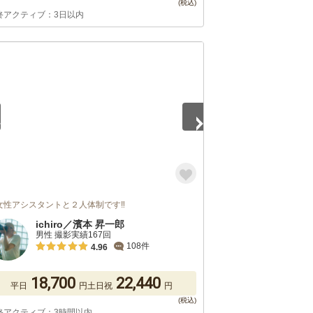
終アクティブ：3日以内
5
‍女性アシスタントと２人体制です‼️
ichiro／濱本 昇一郎
男性 撮影実績167回
108件
4.96
18,700
22,440
平日
円
土日祝
円
終アクティブ：3時間以内