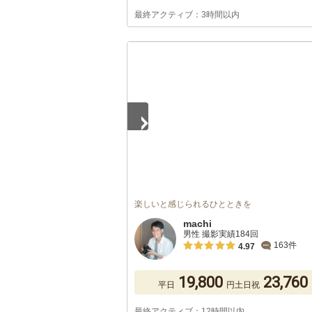
最終アクティブ：3時間以内
1
/
5
楽しいと感じられるひとときを
machi
男性 撮影実績184回
163件
4.97
19,800
23,760
平日
円
土日祝
最終アクティブ：12時間以内