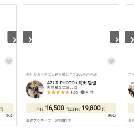
1
/
5
1
/
幸せをカタチに☆神社撮影年間200件の実績
ご
AZUR PHOTO / 河田 哲也
男性 撮影実績53回
41件
5.00
16,500
19,800
円
平日
円
土日祝
円
最終アクティブ：6時間以内
最