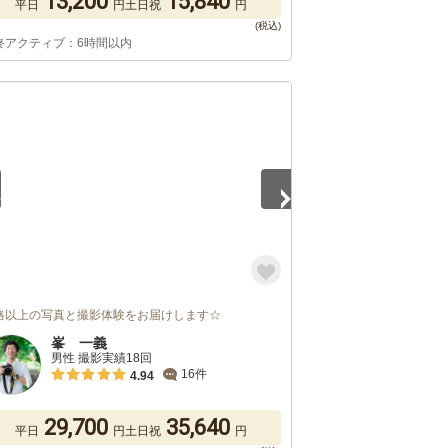
13,200
15,840
平日
円
土日祝
円
終アクティブ：6時間以内
5
格以上の写真と撮影体験をお届けします☆
峯 一義
男性 撮影実績18回
16件
4.94
29,700
35,640
平日
円
土日祝
円