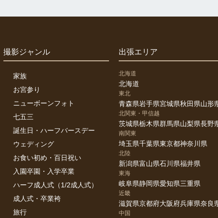
撮影ジャンル
出張エリア
北海道
家族
北海道
お宮参り
東北
ニューボーンフォト
青森県
岩手県
宮城県
秋田県
山形
北関東・甲信越
七五三
茨城県
栃木県
群馬県
山梨県
長野
誕生日・ハーフバースデー
南関東
埼玉県
千葉県
東京都
神奈川県
ウェディング
北陸
お食い初め・百日祝い
新潟県
富山県
石川県
福井県
入園卒園・入学卒業
東海
岐阜県
静岡県
愛知県
三重県
ハーフ成人式（1/2成人式）
近畿
成人式・卒業袴
滋賀県
京都府
大阪府
兵庫県
奈良
旅行
中国