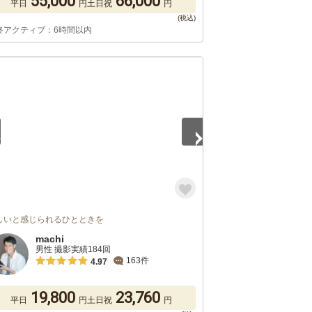
55,000
66,000
平日
円
土日祝
円
終アクティブ：6時間以内
5
しいと感じられるひとときを
machi
男性 撮影実績184回
163件
4.97
19,800
23,760
平日
円
土日祝
円