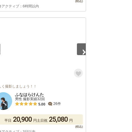
終アクティブ：6時間以内
5
しく撮影しましょう！！
ふなはらけんた
男性 撮影実績32回
26件
5.00
20,900
25,080
平日
円
土日祝
円
終アクティブ：3日以内