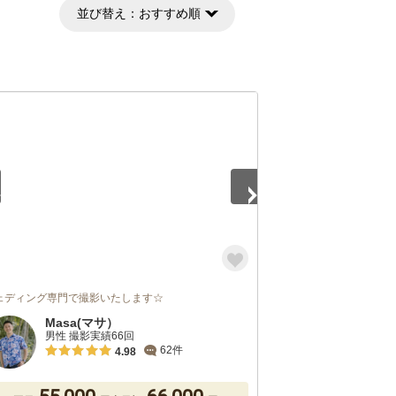
並び替え：
おすすめ順
5
ェディング専門で撮影いたします☆
Masa(マサ）
男性 撮影実績66回
62件
4.98