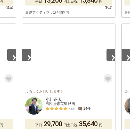
13,200
15,840
円
平日
円
土日祝
円
最終アクティブ：1時間以内
最
1
/
5
1
/
よろしくお願いします！
楽
小川正人
男性 撮影実績16回
14件
5.00
29,700
35,640
円
平日
円
土日祝
円