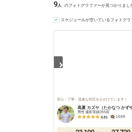
9
人
のフォトグラファーが見つかりまし
スケジュールが空いているフォトグラ
1
/
5
安心・丁寧・迅速な対応を心がけています！
高夏 カズヤ（たかなつ かず
男性 撮影実績355回
143件
4.81