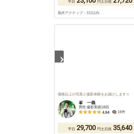
23,100
27,720
平日
円
土日祝
最終アクティブ：3日以内
1
/
5
価格以上の写真と撮影体験をお届けします☆
峯 一義
男性 撮影実績18回
16件
4.94
29,700
35,640
平日
円
土日祝