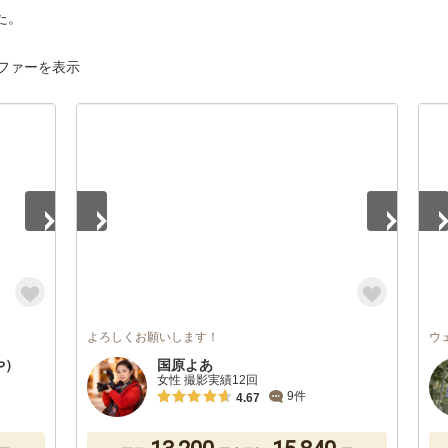
た。
ファーを表示
1
/
5
1
/
よろしくお願いします！
ウ
や）
国原よあ
女性 撮影実績12回
9件
4.67