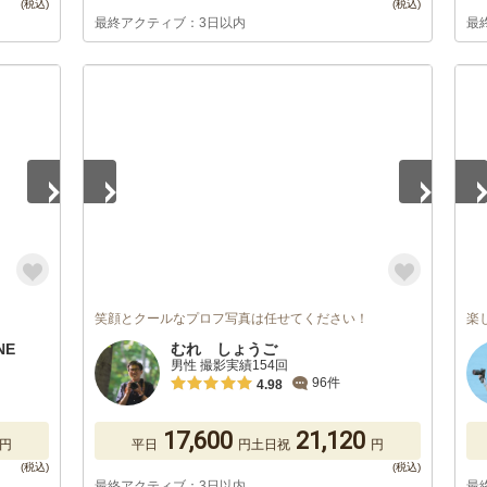
最終アクティブ：3日以内
最
1
/
5
1
/
笑顔とクールなプロフ写真は任せてください！
楽
NE
むれ しょうご
男性 撮影実績154回
96件
4.98
17,600
21,120
円
平日
円
土日祝
円
最終アクティブ：3日以内
最