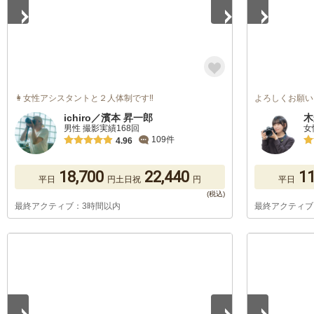
👩‍女性アシスタントと２人体制です‼️
よろしくお願い
ichiro／濱本 昇一郎
木
男性 撮影実績168回
女
109件
4.96
18,700
22,440
11
平日
円
土日祝
円
平日
最終アクティブ：3時間以内
最終アクティブ
1
/
5
1
/
5