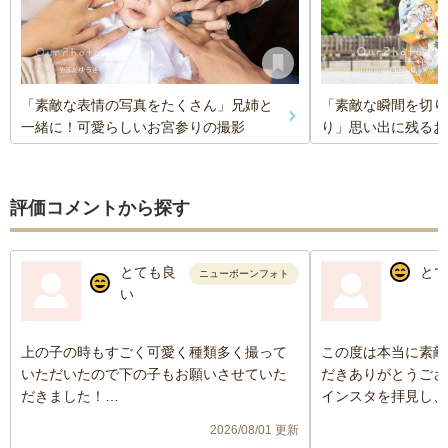
「素敵な表情の写真をたくさん」兄姉と
「素敵な瞬間を切り
一緒に！可愛らしいお宮参りの撮影
り」思い出に残るお
評価コメントから探す
とても良
とて
ニューボーンフォト
い
上の子の時もすごく可愛く種類多く撮って
この度は本当に素敵
いただいたので下の子もお願いさせていた
だきありがとうござ
だきました！
インスタを拝見し、
いろんなパターンで撮ってもらえて大満足
直感で是非お願いし
2026/08/01 更新
です！
が、炎天下の中こち