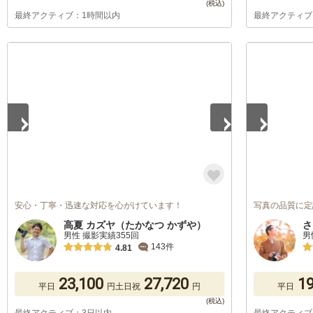
最終アクティブ：1時間以内
最終アクティブ
1
/
5
1
/
5
安心・丁寧・迅速な対応を心がけています！
写真の品質に定
高夏 カズヤ（たかなつ かずや）
さ
男性 撮影実績355回
男
143件
4.81
23,100
27,720
19
平日
円
土日祝
円
平日