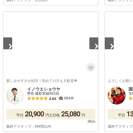
最終アクティブ：3日以内
最終アクティブ
1
/
5
1
/
5
親しみやすさが好評！初めての方も大歓迎🌟
よろしくお願い
イノウエショウヤ
国
男性 撮影実績981回
女
684件
4.94
20,900
25,080
13
平日
円
土日祝
円
平日
最終アクティブ：6時間以内
最終アクティブ