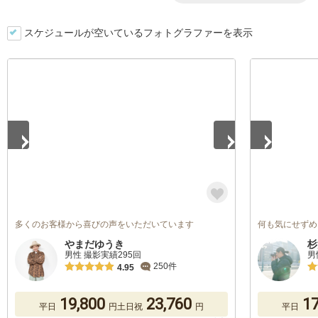
スケジュールが空いているフォトグラファーを表示
1
/
5
1
/
5
多くのお客様から喜びの声をいただいています
何も気にせずめ
やまだゆうき
杉
男性 撮影実績295回
男
250件
4.95
19,800
23,760
17
平日
円
土日祝
円
平日