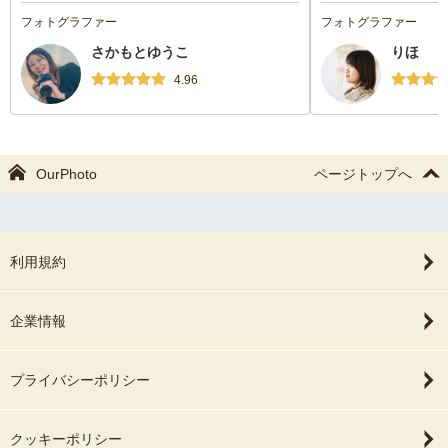
えていただき、とて
フォトグラファー
フォトグラファー
いただくことができ
さかもとゆうこ
りほ
張することなく、と
す！りほさんにお願
4.96
です！七五三の時に
OurPhoto
ページトップへ
利用規約
企業情報
プライバシーポリシー
クッキーポリシー