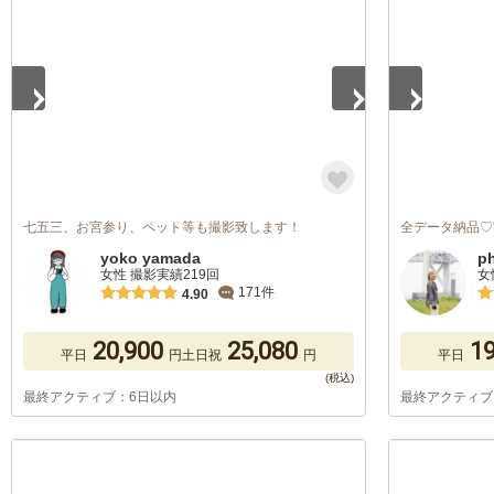
七五三、お宮参り、ペット等も撮影致します！
全データ納品♡
yoko yamada
p
女性 撮影実績219回
女
171件
4.90
20,900
25,080
19
平日
円
土日祝
円
平日
最終アクティブ：6日以内
最終アクティブ
1
/
5
1
/
5