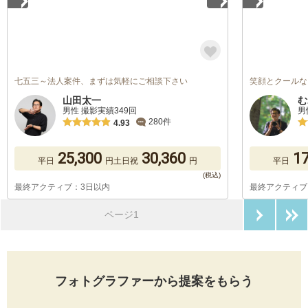
七五三～法人案件、まずは気軽にご相談下さい
笑顔とクールな
山田太一
む
男性 撮影実績349回
男
280件
4.93
25,300
30,360
17
平日
円
土日祝
円
平日
最終アクティブ：3日以内
最終アクティブ
次のペ
ページ1
フォトグラファーから提案をもらう