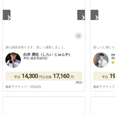
誠心誠意頑張ります。楽しく撮影しましょ。
楽しいと感じら
白井 潤也（しらい じゅんや）
m
男性 撮影実績0回
男
14,300
17,160
19
平日
円
土日祝
円
平日
最終アクティブ：3日以内
最終アクティブ
1
/
5
1
/
5