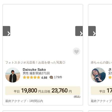
1
/
5
1
/
5
フォトスタジオ元店長！お花を使った写真◎
赤ちゃんの扱い
Daisuke Sako
さ
男性 撮影実績271回
女
179件
4.98
19,800
23,760
17
平日
円
土日祝
円
平日
最終アクティブ：1時間以内
最終アクティブ