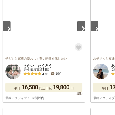
1
/
5
1
/
5
子どもと家族の愛おしく尊い瞬間を残したい
お子さんと友達
さかい たくろう
あ
男性 撮影実績13回
女
10件
4.90
16,500
19,800
17
平日
円
土日祝
円
平日
最終アクティブ：1時間以内
最終アクティブ
1
/
5
1
/
5