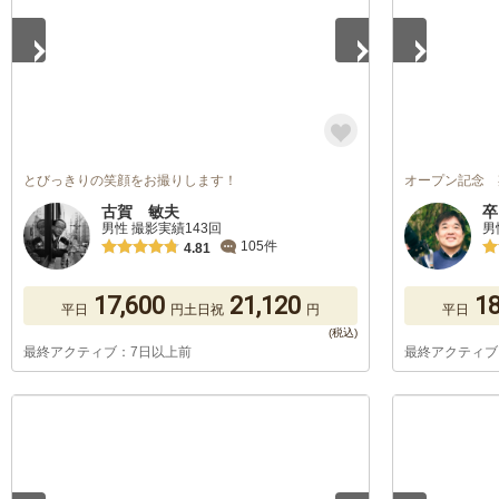
とびっきりの笑顔をお撮りします！
オープン記念 
古賀 敏夫
卒
男性 撮影実績143回
男
105件
4.81
17,600
21,120
18
平日
円
土日祝
円
平日
最終アクティブ：7日以上前
最終アクティブ
1
/
5
1
/
5