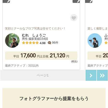
笑顔とクールなプロフ写真は任せてください！
楽しく撮影しま
むれ しょうご
ふ
男性 撮影実績154回
男
96件
4.98
17,600
21,120
20
平日
円
土日祝
円
平日
最終アクティブ：3日以内
最終アクティブ
次のペ
ページ1
フォトグラファーから提案をもらう