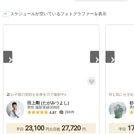
スケジュールが空いているフォトグラファーを表示
1
/
5
1
/
5
🏖お子様の笑顔を全身全力で撮影中✊
何も気にせずめ
田上剛 (たがみつよし)
杉
男性 撮影実績308回
男
266件
4.97
23,100
27,720
17
平日
円
土日祝
円
平日