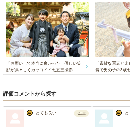
「お願いして本当に良かった」優しい笑
「素敵な写真と楽し
顔が凛々しくカッコイイ七五三撮影
装で男の子の3歳七
評価コメントから探す
とても良い
とて
七五三