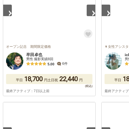
オープン記念 期間限定価格
👩‍女性アシス
卒田卓也
i
男性 撮影実績8回
男
6件
5.00
18,700
22,440
18
平日
円
土日祝
円
平日
最終アクティブ：7日以上前
最終アクティブ
1
/
5
1
/
5