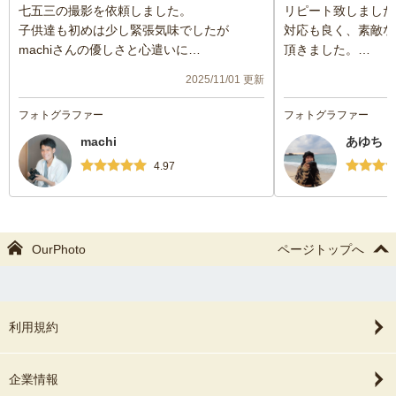
七五三の撮影を依頼しました。
リピート致しました
子供達も初めは少し緊張気味でしたが
対応も良く、素敵な
machiさんの優しさと心遣いに
頂きました。
緊張もほぐれ、とてもスムーズに撮影がで
とても満足いくお宮
2025/11/01 更新
きました！
フォトグラファー
フォトグラファー
写真も撮影翌日に納品いただけるなど、ス
machi
あゆち
ピーディな対応にも感動でした！
4.97
私自身、初めてOurPhotoを利用したので
不安な事もあったのですが
machiさんにお願いして本当に良かったと思
っています。
OurPhoto
ページトップへ
次は娘の七五三だと思うのでまたお願い致
します。
利用規約
企業情報