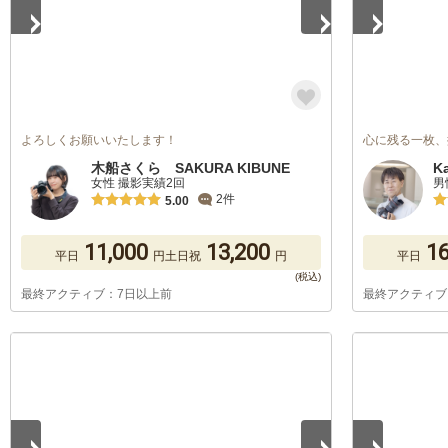
よろしくお願いいたします！
心に残る一枚、
木船さくら SAKURA KIBUNE
K
女性 撮影実績2回
男
2件
5.00
11,000
13,200
16
平日
円
土日祝
円
平日
最終アクティブ：7日以上前
最終アクティブ
1
/
5
1
/
5