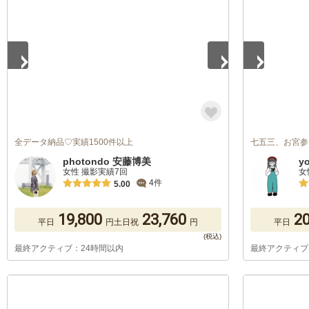
全データ納品♡実績1500件以上
七五三、お宮参
photondo 安藤博美
y
女性 撮影実績7回
女
4件
5.00
19,800
23,760
20
平日
円
土日祝
円
平日
最終アクティブ：24時間以内
最終アクティブ
1
/
5
1
/
5