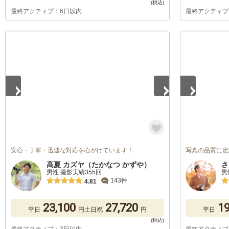
最終アクティブ：6日以内
最終アクティブ
1
/
5
1
/
5
安心・丁寧・迅速な対応を心がけています！
写真の品質に定
高夏 カズヤ（たかなつ かずや）
さ
男性 撮影実績355回
男
143件
4.81
23,100
27,720
19
平日
円
土日祝
円
平日