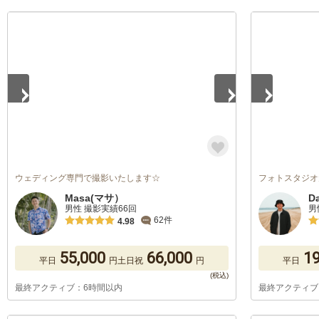
1
/
5
1
/
5
ウェディング専門で撮影いたします☆
フォトスタジオ
Masa(マサ）
D
男性 撮影実績66回
男
62件
4.98
55,000
66,000
19
平日
円
土日祝
円
平日
最終アクティブ：6時間以内
最終アクティブ