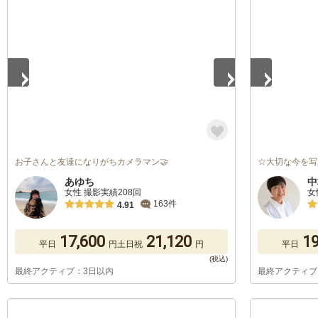
1
/
5
1
/
5
お子さんと友達になりがちカメラマン🤝
☆大切な今を写
あゆち
中
女性 撮影実績208回
女
163件
4.91
17,600
21,120
19
平日
円
土日祝
円
平日
最終アクティブ：3日以内
最終アクティブ
1
/
5
1
/
5