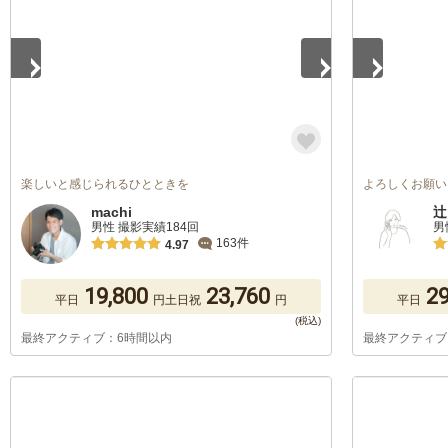
楽しいと感じられるひとときを
よろしくお願い
machi
辻
男性 撮影実績184回
男
163件
4.97
19,800
23,760
29
平日
円
土日祝
円
平日
最終アクティブ：6時間以内
最終アクティブ
1
/
5
1
/
5