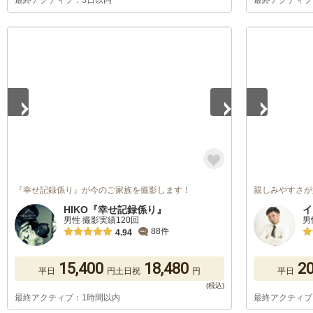
最終アクティブ：3日以内
最終アクティブ
1
/
5
1
/
5
『幸せ記録係り』が今のご家族を撮影します！
親しみやすさが
HIKO『幸せ記録係り』
イ
男性 撮影実績120回
男
88件
4.94
15,400
18,480
20
平日
円
土日祝
円
平日
最終アクティブ：1時間以内
最終アクティブ