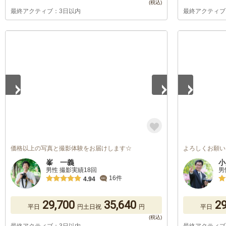
最終アクティブ：3日以内
最終アクティブ
1
/
5
1
/
5
価格以上の写真と撮影体験をお届けします☆
よろしくお願い
峯 一義
小
男性 撮影実績18回
男
16件
4.94
29,700
35,640
29
平日
円
土日祝
円
平日