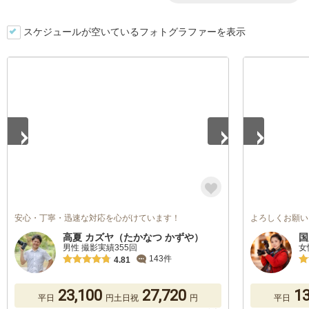
スケジュールが空いているフォトグラファーを表示
1
/
5
1
/
5
安心・丁寧・迅速な対応を心がけています！
よろしくお願い
高夏 カズヤ（たかなつ かずや）
国
男性 撮影実績355回
女
143件
4.81
23,100
27,720
13
平日
円
土日祝
円
平日