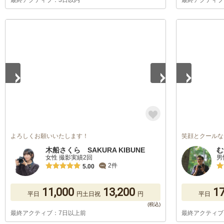
最終アクティブ：3日以内
最終アクティブ
1
/
5
1
/
5
よろしくお願いいたします！
笑顔とクールな
木船さくら SAKURA KIBUNE
む
女性 撮影実績2回
男
2件
5.00
11,000
13,200
17
平日
円
土日祝
円
平日
最終アクティブ：7日以上前
最終アクティブ