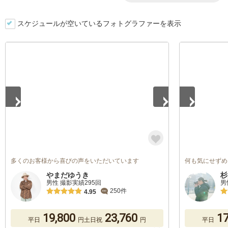
スケジュールが空いているフォトグラファーを表示
1
/
5
1
/
5
多くのお客様から喜びの声をいただいています
何も気にせずめ
やまだゆうき
杉
男性 撮影実績295回
男
250件
4.95
19,800
23,760
17
平日
円
土日祝
円
平日