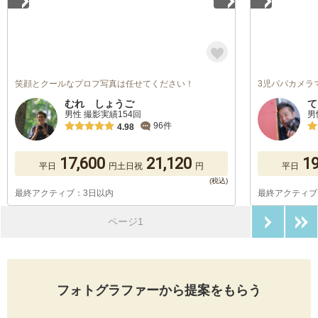
笑顔とクールなプロフ写真は任せてください！
3児パパカメラ
むれ しょうご
て
男性 撮影実績154回
男
96件
4.98
17,600
21,120
19
平日
円
土日祝
円
平日
最終アクティブ：3日以内
最終アクティブ
次のペ
ページ1
フォトグラファーから提案をもらう