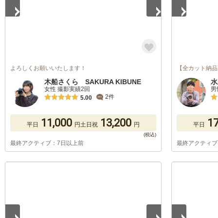
よろしくお願いいたします！
【全カット納品
木船さくら SAKURA KIBUNE
水
女性 撮影実績2回
男
2件
5.00
11,000
13,200
17
平日
円
土日祝
円
平日
最終アクティブ：7日以上前
最終アクティブ
1
/
5
1
/
5