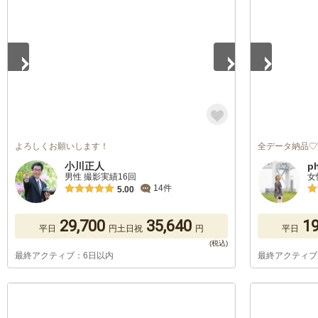
よろしくお願いします！
全データ納品♡
小川正人
p
男性 撮影実績16回
女
14件
5.00
29,700
35,640
19
平日
円
土日祝
円
平日
最終アクティブ：6日以内
最終アクティブ
1
/
5
1
/
5