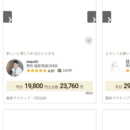
楽しいと感じられるひとときを
よろしくお願い
machi
辻
男性 撮影実績184回
男
163件
4.97
19,800
23,760
29
平日
円
土日祝
円
平日
最終アクティブ：3日以内
最終アクティブ
1
/
5
1
/
5