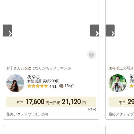
1
/
5
1
/
5
お子さんと友達になりがちカメラマン🤝
価格以上の写真
あゆち
峯
女性 撮影実績209回
男
164件
4.91
17,600
21,120
29
平日
円
土日祝
円
平日
最終アクティブ：3日以内
最終アクティブ
1
/
5
1
/
5