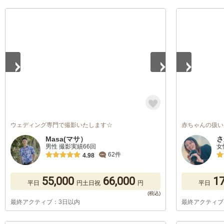
1
/
5
1
/
5
ウェディング専門で撮影いたします☆
赤ちゃんの扱い
Masa(マサ）
さ
男性 撮影実績66回
女
62件
4.98
55,000
66,000
17
平日
円
土日祝
円
平日
最終アクティブ：3日以内
最終アクティブ