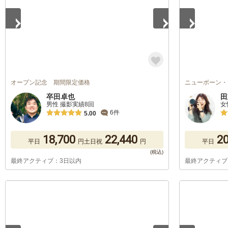
オープン記念 期間限定価格
ニューボーン・
卒田卓也
田
男性 撮影実績8回
女
6件
5.00
18,700
22,440
20
平日
円
土日祝
円
平日
最終アクティブ：3日以内
最終アクティブ
1
/
5
1
/
5