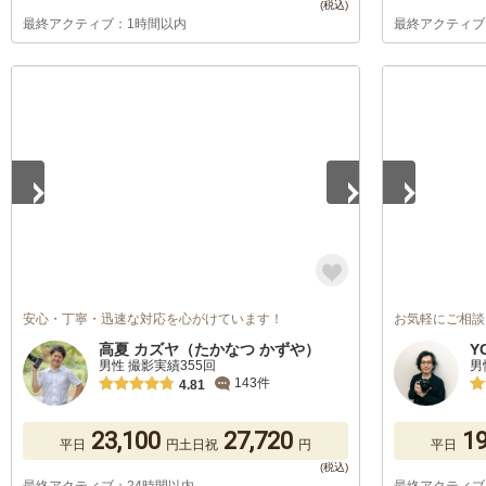
最終アクティブ：1時間以内
最終アクティブ
1
/
5
1
/
5
安心・丁寧・迅速な対応を心がけています！
お気軽にご相談
高夏 カズヤ（たかなつ かずや）
Y
男性 撮影実績355回
男
143件
4.81
23,100
27,720
19
平日
円
土日祝
円
平日