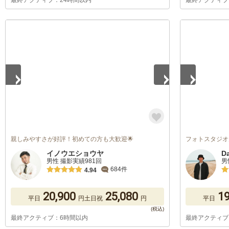
最終アクティブ：24時間以内
最終アクティブ
1
/
5
1
/
5
親しみやすさが好評！初めての方も大歓迎🌟
フォトスタジオ
イノウエショウヤ
D
男性 撮影実績981回
男
684件
4.94
20,900
25,080
19
平日
円
土日祝
円
平日
最終アクティブ：6時間以内
最終アクティブ