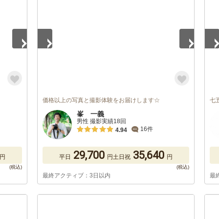
価格以上の写真と撮影体験をお届けします☆
七
峯 一義
男性 撮影実績18回
16件
4.94
29,700
35,640
円
平日
円
土日祝
円
最終アクティブ：3日以内
最
1
/
5
1
/