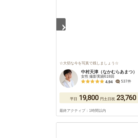
☆大切な今を写真で残しましょう☆
中村天津（なかむらあまつ）
女性 撮影実績618回
537件
4.94
19,800
23,760
平日
円
土日祝
最終アクティブ：1時間以内
1
/
5