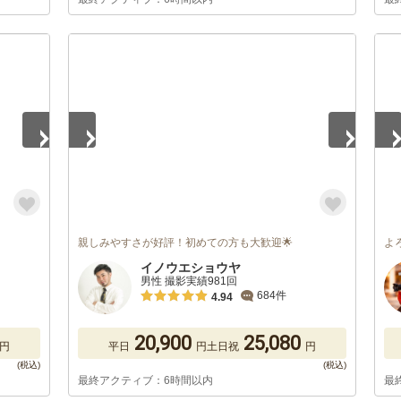
1
/
5
1
/
親しみやすさが好評！初めての方も大歓迎🌟
よ
イノウエショウヤ
男性 撮影実績981回
684件
4.94
20,900
25,080
円
平日
円
土日祝
円
最終アクティブ：6時間以内
最