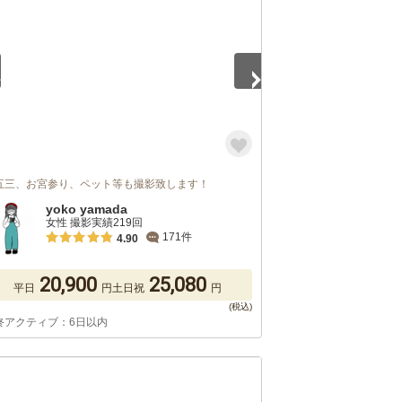
五三、お宮参り、ペット等も撮影致します！
yoko yamada
女性 撮影実績219回
171件
4.90
20,900
25,080
平日
円
土日祝
円
終アクティブ：6日以内
5