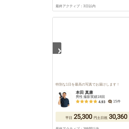
最終アクティブ：3日以内
1
/
5
特別な1日を最高の写真でお届けします！
本田 真康
男性 撮影実績18回
15件
4.93
25,300
30,360
平日
円
土日祝
最終アクティブ：3時間以内