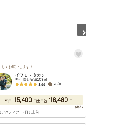
5
ろしくお願いします！
イワモト タカシ
男性 撮影実績108回
76件
4.99
15,400
18,480
平日
円
土日祝
円
終アクティブ：7日以上前
5