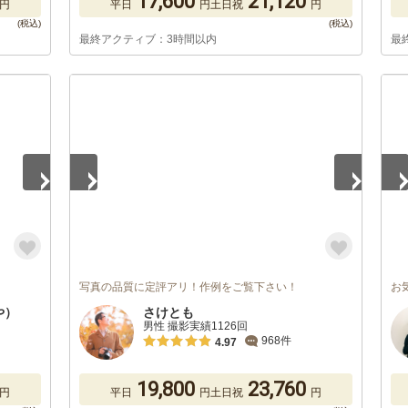
17,600
21,120
円
平日
円
土日祝
円
最終アクティブ：3時間以内
最
1
/
5
1
/
写真の品質に定評アリ！作例をご覧下さい！
お
や）
さけとも
男性 撮影実績1126回
968件
4.97
19,800
23,760
円
平日
円
土日祝
円