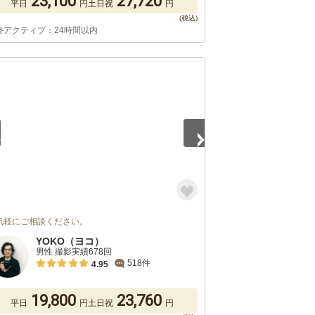
23,100
27,720
平日
円
土日祝
円
終アクティブ：24時間以内
5
気軽にご相談ください。
YOKO（ヨコ）
男性 撮影実績678回
518件
4.95
19,800
23,760
平日
円
土日祝
円