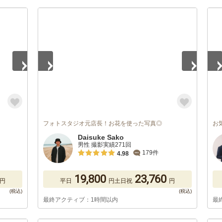
1
/
5
1
/
フォトスタジオ元店長！お花を使った写真◎
お
Daisuke Sako
男性 撮影実績271回
179件
4.98
19,800
23,760
円
平日
円
土日祝
円
最終アクティブ：1時間以内
最