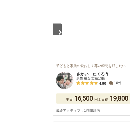
1
/
5
子どもと家族の愛おしく尊い瞬間を残したい
さかい たくろう
男性 撮影実績13回
10件
4.90
16,500
19,800
平日
円
土日祝
最終アクティブ：1時間以内
1
/
5