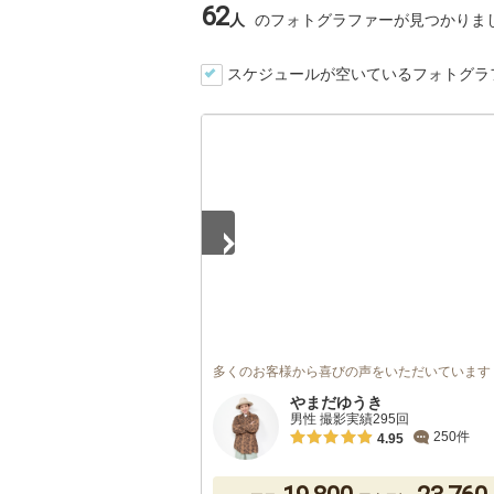
62
人
のフォトグラファーが見つかりま
スケジュールが空いているフォトグラ
1
/
5
多くのお客様から喜びの声をいただいています
やまだゆうき
男性 撮影実績295回
250件
4.95