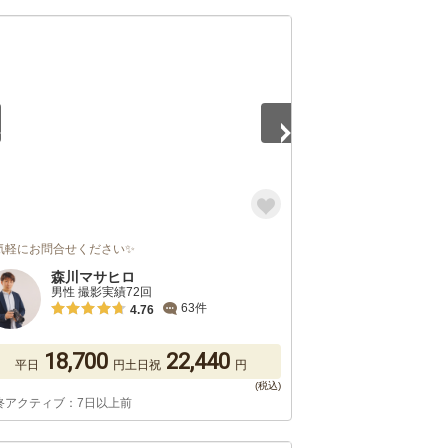
5
気軽にお問合せください✨
森川マサヒロ
男性 撮影実績72回
63件
4.76
18,700
22,440
平日
円
土日祝
円
終アクティブ：7日以上前