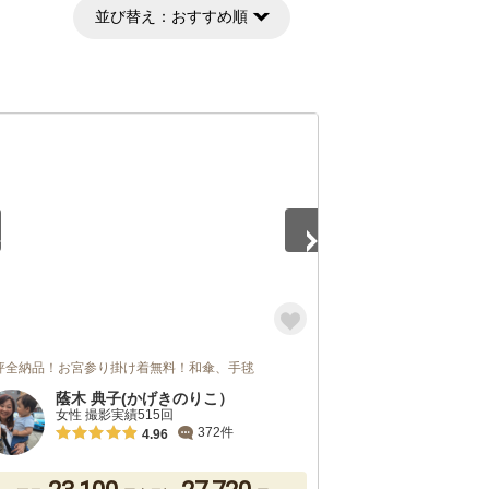
並び替え：
おすすめ順
5
評全納品！お宮参り掛け着無料！和傘、手毬
蔭木 典子(かげきのりこ）
女性 撮影実績515回
372件
4.96