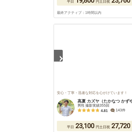
19,800
23,760
平日
円
土日祝
最終アクティブ：1時間以内
1
/
5
安心・丁寧・迅速な対応を心がけています！
高夏 カズヤ（たかなつ かず
男性 撮影実績355回
143件
4.81
23,100
27,720
平日
円
土日祝