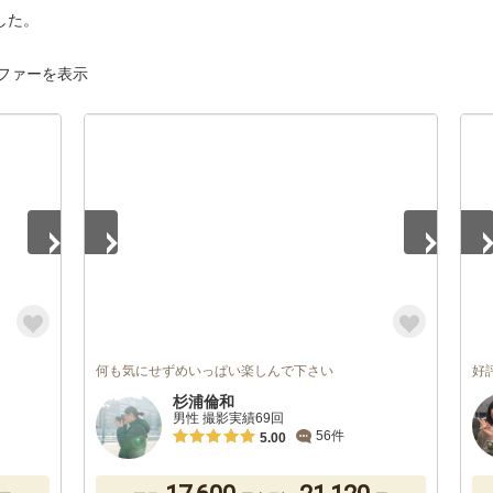
した。
ファーを表示
1
/
5
1
/
何も気にせずめいっぱい楽しんで下さい
好
杉浦倫和
男性 撮影実績69回
56件
5.00