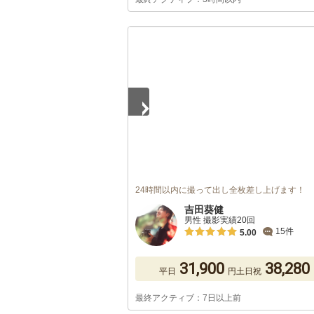
1
/
4
24時間以内に撮って出し全枚差し上げます！
吉田葵健
男性 撮影実績20回
15件
5.00
31,900
38,280
平日
円
土日祝
最終アクティブ：7日以上前