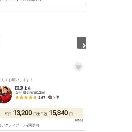
5
ろしくお願いします！
国原よあ
女性 撮影実績12回
9件
4.67
13,200
15,840
平日
円
土日祝
円
終アクティブ：6時間以内