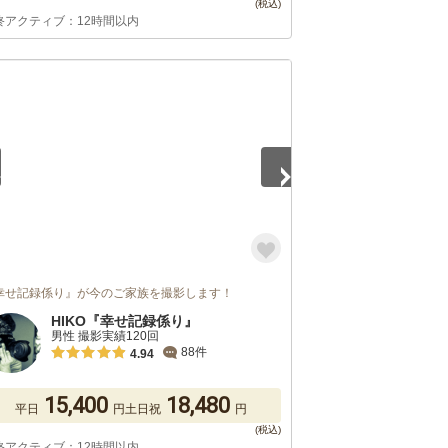
終アクティブ：12時間以内
5
幸せ記録係り』が今のご家族を撮影します！
HIKO『幸せ記録係り』
男性 撮影実績120回
88件
4.94
15,400
18,480
平日
円
土日祝
円
終アクティブ：12時間以内