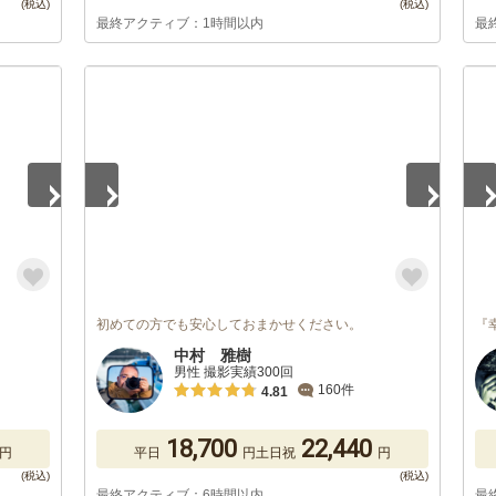
最終アクティブ：1時間以内
最
1
/
5
1
/
初めての方でも安心しておまかせください。
『
中村 雅樹
男性 撮影実績300回
160件
4.81
18,700
22,440
円
平日
円
土日祝
円
最終アクティブ：6時間以内
最