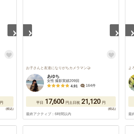
1
/
5
1
/
お子さんと友達になりがちカメラマン🤝
よ
あゆち
女性 撮影実績209回
164件
4.91
17,600
21,120
円
平日
円
土日祝
円
最終アクティブ：6時間以内
最
1
/
5
1
/